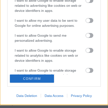
I want to allow Google to enable storage
Szinkronhangok: Szeretünk, doki! (Doctor
related to advertising like cookies on web or
Doctor)
device identifiers in apps.
I want to allow my user data to be sent to
Google for online advertising purposes.
Vidéki hentesről készítheti legújabb
sorozatát az RTL Magyarország
I want to allow Google to send me
personalized advertising.
I want to allow Google to enable storage
Több változás is lesz az egyik hazai
related to analytics like cookies on web or
kábeladó esti kínálatában
device identifiers in apps.
I want to allow Google to enable storage
related to functionality of the website or app.
CONFIRM
I want to allow Google to enable storage
blog.hu
facebook
related to personalization.
Data Deletion
Data Access
Privacy Policy
I want to allow Google to enable storage
Szólj hozzá!
related to security, including authentication