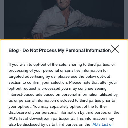
Blog -
Do Not Process My Personal Information
Ma azonban kiderült, hogy a korábban bejelentett
páros,
Liptai Claudia és Majoros Péter
'Majka'
If you wish to opt-out of the sale, sharing to third parties, or
mellé az RTL Klub egykoron talán legismertebb
processing of your personal or sensitive information for
műsorvezetője, a Válótársak főszereplőjét alakító
targeted advertising by us, please use the below opt-out
Stohl András
is csatlakozik -
írja
a Comment:Com. A
section to confirm your selection. Please note that after your
negyedik zsűritag pedig a Supernem együttes
opt-out request is processed you may continue seeing
frontembere,
Papp Szabolcs
lesz. A show
interest-based ads based on personal information utilized by
házigazdája Till Attila marad.
us or personal information disclosed to third parties prior to
your opt-out. You may separately opt-out of the further
disclosure of your personal information by third parties on the
Fotó: Thomas Breitling
IAB’s list of downstream participants. This information may
also be disclosed by us to third parties on the
IAB’s List of