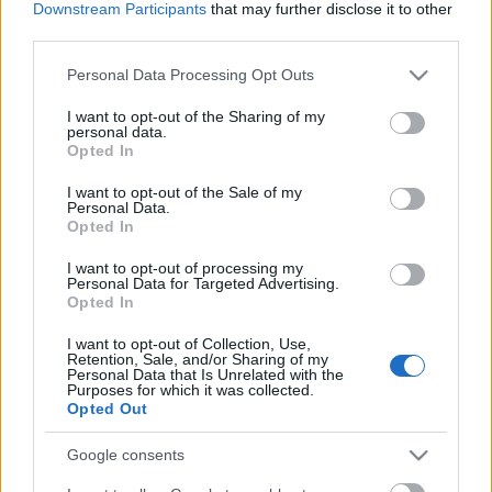
Downstream Participants
that may further disclose it to other
third parties.
Címkék:
zsűri
Stohl András
TV2
RTL Klub
TV2 Csoport
Please note that this website/app uses one or more Google
Personal Data Processing Opt Outs
services and may gather and store information including but
Sztárban sztár
Válótársak
őszi szezon 2017
not limited to your visit or usage behaviour. You may click to
I want to opt-out of the Sharing of my
personal data.
grant or deny consent to Google and its third-party tags to
Opted In
use your data for below specified purposes in below Google
consent section.
I want to opt-out of the Sale of my
Personal Data.
Ajánlott bejegyzések:
Opted In
I want to opt-out of processing my
Szinkronhangok: Doktor Murphy (The
Personal Data for Targeted Advertising.
Good Doctor)
Opted In
I want to opt-out of Collection, Use,
Retention, Sale, and/or Sharing of my
Personal Data that Is Unrelated with the
Purposes for which it was collected.
Két országos tévépremier sorozat is
Opted Out
indul heteken belül az RTL Klubon
Google consents