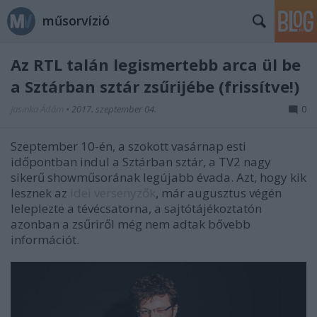
műsorvízió
Az RTL talán legismertebb arca ül be
a Sztárban sztár zsűrijébe (frissítve!)
Jasinka Ádám
•
2017. szeptember 04.
0
Szeptember 10-én, a szokott vasárnap esti
időpontban indul a Sztárban sztár, a TV2 nagy
sikerű showműsorának legújabb évada. Azt, hogy kik
lesznek az
idei versenyzők
, már augusztus végén
leleplezte a tévécsatorna, a sajtótájékoztatón
azonban a zsűriről még nem adtak bővebb
információt.