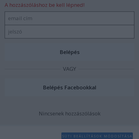
functionality and fraud prevention, and other
A hozzászóláshoz be kell lépned!
user protection.
VAGY
Nincsenek hozzászólások
SÜTI BEÁLLÍTÁSOK MÓDOSÍTÁSA