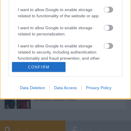
Szinkronhangok: Szeretünk, doki! (Doctor
Doctor)
I want to allow Google to enable storage
related to functionality of the website or app.
Újabb sorozatévadok lesznek
I want to allow Google to enable storage
visszanézhetőek legálisan magyar
related to personalization.
szinkronnal
I want to allow Google to enable storage
related to security, including authentication
functionality and fraud prevention, and other
Újra látható lesz a magyar gyártású
user protection.
zenés vígjátéksorozat (videó)
CONFIRM
Data Deletion
Data Access
Privacy Policy
A szultána sztárjának új török sorozata
debütál hazánkban