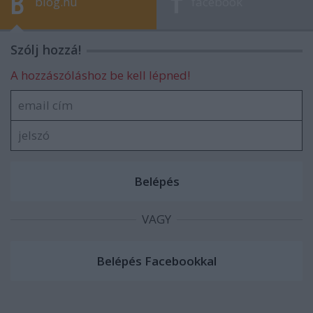
blog.hu
facebook
Szólj hozzá!
A hozzászóláshoz be kell lépned!
VAGY