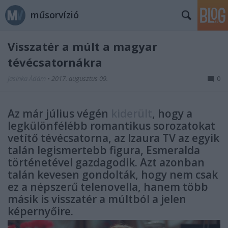
műsorvízió
Visszatér a múlt a magyar
tévécsatornákra
Jasinka Ádám
•
2017. augusztus 09.
0
Az már július végén
kiderült
, hogy a
legkülönfélébb romantikus sorozatokat
vetítő tévécsatorna, az Izaura TV az egyik
talán legismertebb figura, Esmeralda
történetével gazdagodik. Azt azonban
talán kevesen gondolták, hogy nem csak
ez a népszerű telenovella, hanem több
másik is visszatér a múltból a jelen
képernyőire.