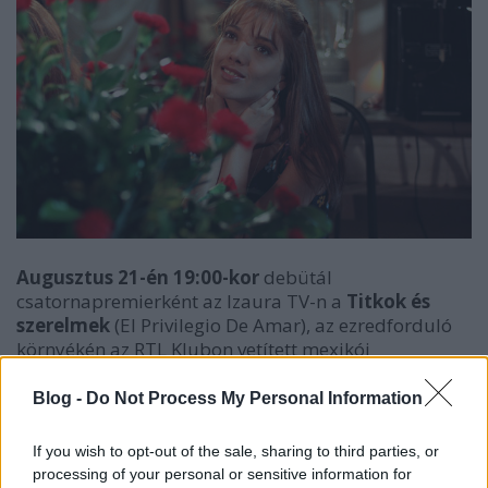
Augusztus 21-én 19:00-kor
debütál
csatornapremierként az Izaura TV-n a
Titkok és
szerelmek
(
El Privilegio De Amar), az ezredforduló
környékén az RTL Klubon vetített mexikói
telenovella. A sorozat Lucianaról, az árva
cselédlányról szól, aki beleszeret annak a gazdag
Blog -
Do Not Process My Personal Information
családnak a fiába, akiknél szolgál. A drámai
fordulatokat és szenvedélyes pillanatokat hozó
If you wish to opt-out of the sale, sharing to third parties, or
történet minden hétköznap este képernyőn lesz.
processing of your personal or sensitive information for