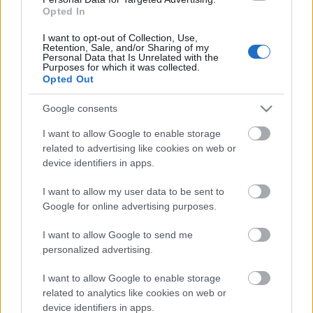
Fotó: Izaura TV
Opted In
I want to opt-out of Collection, Use,
Retention, Sale, and/or Sharing of my
Personal Data that Is Unrelated with the
Purposes for which it was collected.
Opted Out
Címkék:
retró
nosztalgia
TV2
TV2 Csoport
Esmeralda
Izaura
Google consents
TV
őszi szezon 2017
Paula és Paulina
Titkok és szerelmek
I want to allow Google to enable storage
related to advertising like cookies on web or
device identifiers in apps.
I want to allow my user data to be sent to
Ajánlott bejegyzések:
Google for online advertising purposes.
I want to allow Google to send me
Lefelezik a Jóban Rosszban premier
personalized advertising.
epizódjainak számát
I want to allow Google to enable storage
related to analytics like cookies on web or
device identifiers in apps.