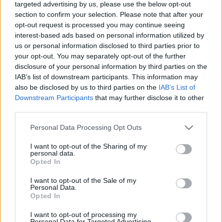
targeted advertising by us, please use the below opt-out
Szintén
augusztus 21-én indul
az Izaura TV-n az
section to confirm your selection. Please note that after your
Esmeralda
. A minden hétköznap, 21 órától
opt-out request is processed you may continue seeing
jelentkező sorozat két ártatlan újszülött történetét
interest-based ads based on personal information utilized by
meséli el, akiknek élete születésük napján
us or personal information disclosed to third parties prior to
megpecsételődött. Mind a ketten szerető és boldog
your opt-out. You may separately opt-out of the further
családot érdemelnének, ám mivel a kislány apja
disclosure of your personal information by third parties on the
fiúörökösre vágyik, ezért a szegény fiút elcserélik a
IAB’s list of downstream participants. This information may
jómódú lányra.
also be disclosed by us to third parties on the
IAB’s List of
Downstream Participants
that may further disclose it to other
third parties.
Az Izaura TV-n ezeken felül több klasszikus
Please note that this website/app uses one or more Google
romantikus történet is látható, hiszen vetítik A
Personal Data Processing Opt Outs
services and may gather and store information including but
Korona hercege című koreai szériát, és a paródiákat
not limited to your visit or usage behaviour. You may click to
I want to opt-out of the Sharing of my
is ihlető Vad Angyalt. A nosztalgiából azonban nem
personal data.
grant or deny consent to Google and its third-party tags to
csak a kábelcsatornának, hanem a főadónak is jut,
Opted In
use your data for below specified purposes in below Google
ugyanis
augusztus 28-tól a TV2 tűzi műsorára
az
consent section.
I want to opt-out of the Sale of my
egykoron szintén az RTL Klubon futó
Paula és
Personal Data.
Paulinát
(La usurpadora), az azóta világsztárrá vált
Opted In
Gabriela Spanickal a főszerepben.
I want to opt-out of processing my
Personal Data for Targeted Advertising.