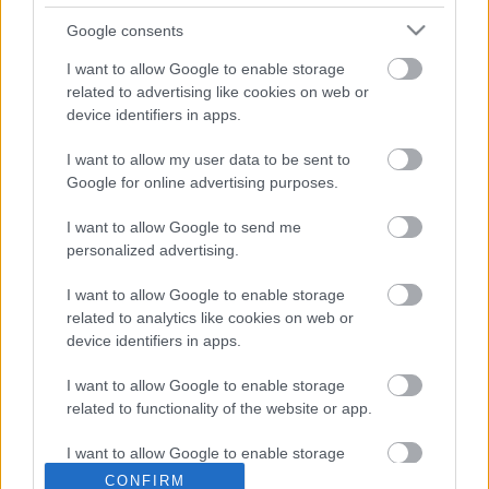
Google consents
I want to allow Google to enable storage
Megszűnik az egyik hazai, romantikus
related to advertising like cookies on web or
sorozatokat vetítő tévécsatorna
device identifiers in apps.
I want to allow my user data to be sent to
Google for online advertising purposes.
Szinkronhangok: Doktor Murphy (The
Good Doctor)
I want to allow Google to send me
personalized advertising.
I want to allow Google to enable storage
Szinkronhangok: Ne aggódj, a maffia
related to analytics like cookies on web or
csak nyáron öl (La mafia uccide solo
device identifiers in apps.
d'estate)
I want to allow Google to enable storage
related to functionality of the website or app.
A szultána sztárjának új török sorozata
I want to allow Google to enable storage
debütál hazánkban
related to personalization.
CONFIRM