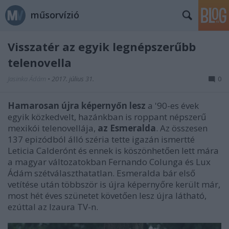
műsorvízió
Visszatér az egyik legnépszerűbb
telenovella
Jasinka Ádám
•
2017. július 31.
0
Hamarosan újra képernyőn lesz
a '90-es évek
egyik közkedvelt, hazánkban is roppant népszerű
mexikói telenovellája,
az Esmeralda
. Az összesen
137 epizódból álló széria tette igazán ismertté
Leticia Calderónt és ennek is köszönhetően lett mára
a magyar változatokban Fernando Colunga és Lux
Ádám szétválaszthatatlan. Esmeralda bár első
vetítése után többször is újra képernyőre került már,
most hét éves szünetet követően lesz újra látható,
ezúttal az Izaura TV-n.