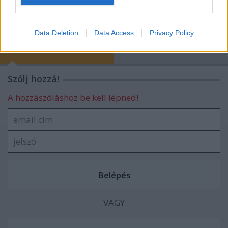
I want to allow Google to enable storage
related to security, including authentication
Data Deletion
Data Access
Privacy Policy
functionality and fraud prevention, and other
blog.hu
facebook
user protection.
Szólj hozzá!
A hozzászóláshoz be kell lépned!
VAGY