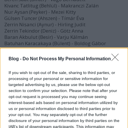
Kivanc Tatlitug (Behlül
) -
Makranczi Zalán
Nur Aysan (Peyker
) -
Mezei Kitty
Gülsen Tuncer (Ahszen
) -
Tímár Éva
Zerrin Nisanci (Aynur
) -
Hirling Judit
Zerrin Tekindor (Deniz) - Götz Anna
Baran Akbulut (Besir
) -
Varju Kálmán
Batuhan Karacakaya (Bülent
) -
Boldog Gábor
Pelin Ermis (Cemile
) -
Csuha Bori
Eda Özerkan (Ezel
) -
Bálizs Anett
Blog -
Do Not Process My Personal Information
Recep Aktug (Hilmi
) -
Németh Gábor
Ufuk Kaplan (Katya
) -
Varga Szilvia
If you wish to opt-out of the sale, sharing to third parties, or
Münir Akca (Melih
) -
Szokolay Ottó
processing of your personal or sensitive information for
Evren Duyal (Nesrin
) -
Hullan Zsuzsa
targeted advertising by us, please use the below opt-out
Hazal Kaya (Nihal
) -
Lamboni Anna
section to confirm your selection. Please note that after your
Ilker Kizmaz (Nihat
) -
Magyar Bálint
opt-out request is processed you may continue seeing
Alay Cihan (Riza
) -
Tolnai Miklós
interest-based ads based on personal information utilized by
Fatma Karanfil (Sayeste
) -
Rátonyi Hajnal
us or personal information disclosed to third parties prior to
Gülizar Irmak (Sevil
) -
Szórádi Erika
your opt-out. You may separately opt-out of the further
Rana Cabbar (Szülejman
) -
Gyürki István
disclosure of your personal information by third parties on the
Eda Tansever (Zeynep) - Törtei Tünde
IAB’s list of downstream participants. This information may