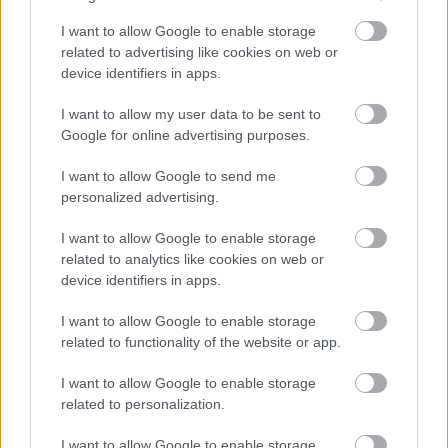
fiatalabb, bájos Bihterrel. A férfi azonnal szerelemre
I want to allow Google to enable storage
lobban és nem sokkal az első randevú után megkéri
related to advertising like cookies on web or
a lány kezét. A fiatal lány pedig igent mond, mert így
device identifiers in apps.
akar bosszút állni az anyján, aki régóta szemet vetett
már Adnanra. Hiába is tiltakozik mindkét fél
I want to allow my user data to be sent to
rokonsága, a pár egybekel. A rokonok pedig a
Google for online advertising purposes.
menyegző után is mindent megtesznek, hogy
szétválasszák őket.
I want to allow Google to send me
personalized advertising.
Leírása: TV2 Sajtószoba
Fotó: ayyapim.com
I want to allow Google to enable storage
related to analytics like cookies on web or
device identifiers in apps.
I want to allow Google to enable storage
related to functionality of the website or app.
Címkék:
szinkron
török sorozat
TV2
Tiltott szerelem
Masterfilm Digital
retró szinkron
Ask-i Memnu
I want to allow Google to enable storage
related to personalization.
I want to allow Google to enable storage