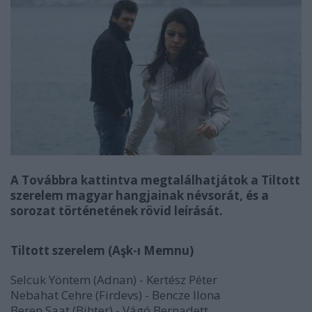
A Továbbra kattintva megtalálhatjátok a Tiltott
szerelem magyar hangjainak névsorát, és a
sorozat történetének rövid leírását.
Tiltott szerelem (Aşk-ı Memnu)
Selcuk Yöntem (Adnan) - Kertész Péter
Nebahat Cehre (Firdevs
) -
Bencze Ilona
Beren Saat (Bihter
) -
Vágó Bernadett