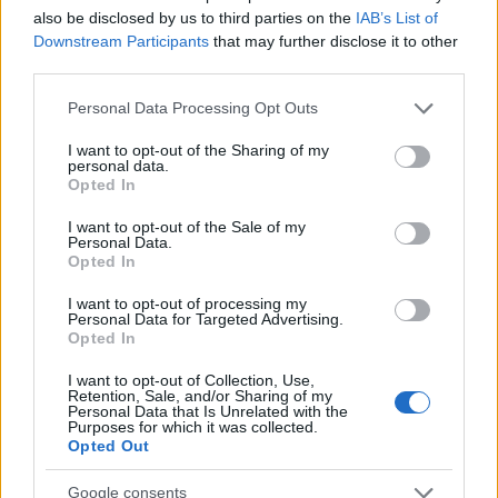
Hayal Köseoglu (Pelin) - Kálmánfi Anita
also be disclosed by us to third parties on the
IAB’s List of
Olgun Yalcin (Deniz) - Horváth Andor
Downstream Participants
that may further disclose it to other
További magyar hangok: Martin Adél
third parties.
(Ayca), Hermann Gréta (Ayse), Nagy Viktor (Ali),
Please note that this website/app uses one or more Google
Bessenyei Emma (Asiye), Kraszkó Zita (Buzsu),
Personal Data Processing Opt Outs
services and may gather and store information including but
Tarján Péter (Celevi), Hegedüs Miklós (Candas),
not limited to your visit or usage behaviour. You may click to
I want to opt-out of the Sharing of my
Albert Gábor (Emir), Kovács Nóra (Gulay), Presits
personal data.
grant or deny consent to Google and its third-party tags to
Tamás (Ihsan), Némedi Mari (Inyi), Galkó Balázs
Opted In
use your data for below specified purposes in below Google
(Yalcin), Faragó András (Yilmaz), Honti Molnár Gábor
consent section.
I want to opt-out of the Sale of my
(Öcan), Karsai István (pszichológus), Szűcs Sándor
Personal Data.
(Salim), Berkes Bence (Sarp), Bánfalvi Eszter (Selen),
Opted In
Potocsny Andor (Zerin)
I want to opt-out of processing my
Personal Data for Targeted Advertising.
Szinkronrendező
: Hornyák Mihály
Opted In
Stúdió
: Masterfilm Digital
I want to opt-out of Collection, Use,
Retention, Sale, and/or Sharing of my
A történet egy gazdag, ám özvegyen maradt férfi,
Personal Data that Is Unrelated with the
Adnan életéről szól, aki isztambuli rezidenciáján él
Purposes for which it was collected.
két gyermekével és egy nőcsábász rokonával,
Opted Out
Behlüllel. A család élete azonban fenekestül
Google consents
felfordul, amikor Adnan megismerkedik a nála jóval