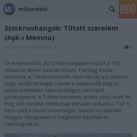
műsorvízió
Szinkronhangok: Tiltott szerelem
(Aşk-ı Memnu)
Jasinka Ádám
•
2017. június 17.
0
Öt évvel ezelőtt, 2012 februárjában indult a TV2
műsorán Beren Saat és Kivanc Tatlitug közös
sorozata, a Tiltott szerelem. Nem túlzás azt állítani,
hogy nézők tömegét ültette a képernyők elég az
azóta hihetetlen népszerűségre szert tevő
színészpáros. A Tiltott szerelem, amely több mint fél
évig volt minden hétköznap délután látható a TV2-n,
nem csak a hazai ismertséget, hanem az állandó
magyar hangjaikat is meghozta Saatnak és
Tatlitugnak is.