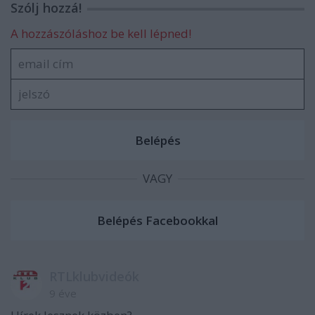
Szólj hozzá!
A hozzászóláshoz be kell lépned!
VAGY
RTLklubvideók
9 éve