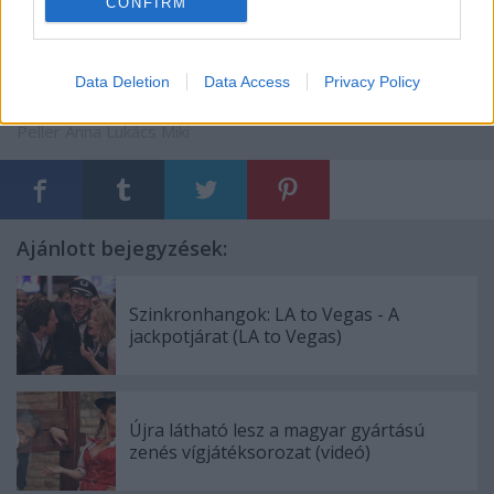
CONFIRM
Data Deletion
Data Access
Privacy Policy
Címkék:
hírek
stúdió
díszlet
reggeli műsor
Reggeli
RTL Klub
Peller Anna
Lukács Miki
Ajánlott bejegyzések:
Szinkronhangok: LA to Vegas - A
jackpotjárat (LA to Vegas)
Újra látható lesz a magyar gyártású
zenés vígjátéksorozat (videó)