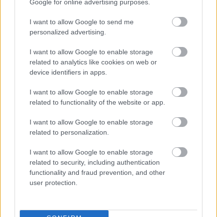
el. A díszlet egyik különlegessége, hogy nem csak
Google for online advertising purposes.
dísznek szánták a mosogatót és a tűzhelyet, hanem
használni is fogják.
(A fenti képre kattintva
I want to allow Google to send me
megnézhetitek a stúdiót.)
personalized advertising.
A műsornak több állandó rovata is lesz, az egyikben,
I want to allow Google to enable storage
related to analytics like cookies on web or
az egyelőre
"Heti szőrős" munkacímet viselő
device identifiers in apps.
szegmens
ben a házigazdákkal egy héten keresztül
ott lesz majd a stúdióban egy menhelyen élő állat,
I want to allow Google to enable storage
akinek így segítenek új otthont találni. Valamint lesz
related to functionality of the website or app.
egy
gasztrorovat
is, amelyben a házigazdáknak és
sztárvendégeiknek az összeállított
I want to allow Google to enable storage
meglepetéskosarakban található hozzávalókból kell
related to personalization.
elkészíteniük egy reggelit, tízórait, ebédet, uzsonnát
és végül egy vacsorát - elosztva persze hétfőtől
I want to allow Google to enable storage
péntekig.
related to security, including authentication
functionality and fraud prevention, and other
További premier infókért kattints
ide és böngészd át a
user protection.
Premiernaptárt
.
Fotó: műsorvízió