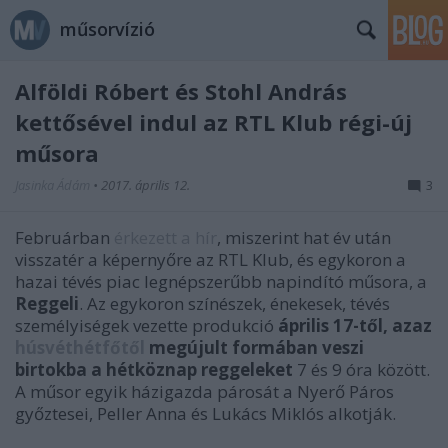
műsorvízió
Alföldi Róbert és Stohl András
kettősével indul az RTL Klub régi-új
műsora
Jasinka Ádám
•
2017. április 12.
3
Februárban
érkezett a hír
, miszerint hat év után
visszatér a képernyőre az RTL Klub, és egykoron a
hazai tévés piac legnépszerűbb napindító műsora, a
Reggeli
. Az egykoron színészek, énekesek, tévés
személyiségek vezette produkció
április 17-től, azaz
húsvéthétfőtől
megújult formában veszi
birtokba a hétköznap reggeleket
7 és 9 óra között.
A műsor egyik házigazda párosát a Nyerő Páros
győztesei, Peller Anna és Lukács Miklós alkotják.