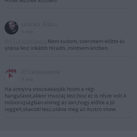
Hírek lesznek közben?
Jasinka Ádám
9 éve
@RTLklubvideók
: Nem tudom, szerintem előtte és
utána lesz inkább híradó, mintsem közben.
RTLklubvideók
9 éve
Ha annyira visszaakarják hozni a régi
hangulatot,akkor muszáj lesz,hisz ez is része volt.A
műsorújságban elvileg az van,hogy előtte a Jó
reggelt,skacok! lesz,utána meg az Asztro show.