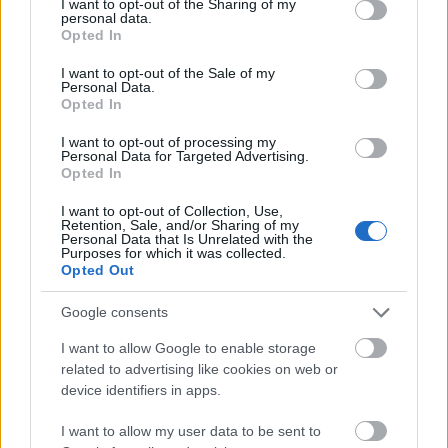
not limited to your visit or usage behaviour. You may click to
I want to opt-out of the Sharing of my
personal data.
grant or deny consent to Google and its third-party tags to
Opted In
use your data for below specified purposes in below Google
consent section.
I want to opt-out of the Sale of my
Personal Data.
Opted In
I want to opt-out of processing my
Personal Data for Targeted Advertising.
Opted In
I want to opt-out of Collection, Use,
Retention, Sale, and/or Sharing of my
Personal Data that Is Unrelated with the
Purposes for which it was collected.
Opted Out
Az új Reggeli díszlete négy egységből áll. Az egyik
Google consents
oldalán található egy téli kert, mellette egy kis
színpadtér az élőben fellépő énekesek, zenészek
I want to allow Google to enable storage
részére. Középen kapott helyet a konyha egy nagy
related to advertising like cookies on web or
asztallal, itt zajlik majd a beszélgetések jelentős
device identifiers in apps.
része. A hátsó traktust pedig egy intimebb,
családiasabb hangulatú nappaliszerű rész foglalja
I want to allow my user data to be sent to