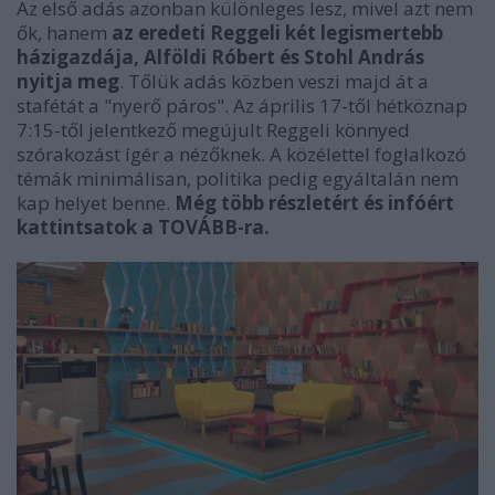
Az első adás azonban különleges lesz, mivel azt nem
ők, hanem
az eredeti Reggeli két legismertebb
házigazdája, Alföldi Róbert és Stohl András
nyitja meg
. Tőlük adás közben veszi majd át a
stafétát a "nyerő páros". Az április 17-től hétköznap
7:15-től jelentkező megújult Reggeli könnyed
szórakozást ígér a nézőknek. A közélettel foglalkozó
témák minimálisan, politika pedig egyáltalán nem
kap helyet benne.
Még több részletért és infóért
kattintsatok a TOVÁBB-ra.