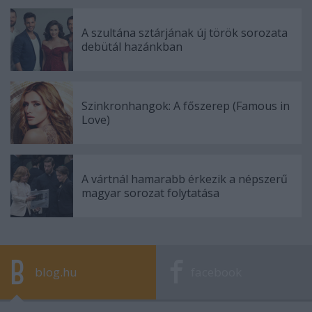
A szultána sztárjának új török sorozata
debütál hazánkban
Szinkronhangok: A főszerep (Famous in
Love)
A vártnál hamarabb érkezik a népszerű
magyar sorozat folytatása
blog.hu
facebook