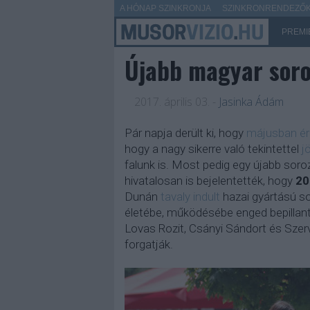
A HÓNAP SZINKRONJA
SZINKRONRENDEZŐK 
PREMI
Újabb magyar soro
2017. április 03.
-
Jasinka Ádám
Pár napja derült ki, hogy
májusban ér
hogy a nagy sikerre való tekintettel
j
falunk is. Most pedig egy újabb sor
hivatalosan is bejelentették, hogy
20
Dunán
tavaly indult
hazai gyártású so
életébe, működésébe enged bepillant
Lovas Rozit, Csányi Sándort és Szerv
forgatják.