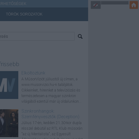
ÉRHETŐSÉGEK
TÖRÖK SOROZATOK
frissebb
Elköltöztünk
A MűsorVíziót júliustól új címen, a
www.musorvizio.hu-n találjátok.
Cikkeinket, híreinket a televíziózás és
természetesen a magyar szinkron
világából ezentúl már új oldalunkon...
Szinkronhangok:
Szemfényvesztők (Deception)
Július 17-én, kedden 21.30-kor dupla
résszel debütál az RTL Klub műsorán
"az új Mentalista", az Egyesült