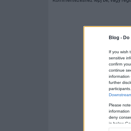
Kommentezéshez
lépj be
, vagy
regi
Blog -
Do 
If you wish 
sensitive in
confirm you
continue se
information 
further disc
participants
Downstream 
Please note
information 
deny consent
in below Go