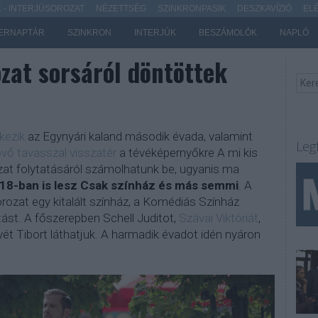
- INTERJÚSOROZAT
NÉZETTSÉG
SZINKRONPASIK
DESZKAVÍZIÓ
EL
ERNAPTÁR
SZINKRON
INTERJÚK
BESZÁMOLÓK
NAPLÓ
zat sorsáról döntöttek
kezik
az Egynyári kaland második évada, valamint
Leg
övő tavasszal visszatér
a tévéképernyőkre A mi kis
ozat folytatásáról számolhatunk be, ugyanis ma
18-ban is lesz Csak színház és más semmi
. A
rozat egy kitalált színház, a Komédiás Színház
ást. A főszerepben Schell Juditot,
Szávai Viktóriát
,
ét Tibort láthatjuk. A harmadik évadot idén nyáron