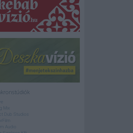
nkronstúdiók
ve
g Mix
ct Dub Studios
rFilm
lm Audio