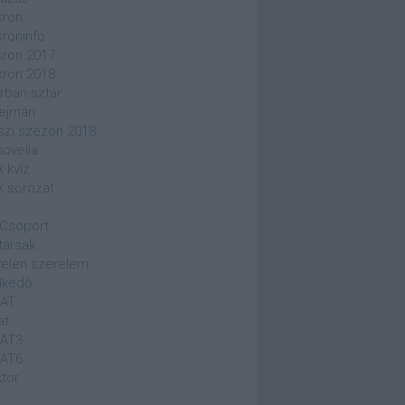
kron
kroninfó
kron 2017
kron 2018
rban sztár
ejmán
szi szezon 2018
novella
k kvíz
k sorozat
Csoport
társak
elen szerelem
lkedő
SAT
at
SAT3
SAT6
ktor