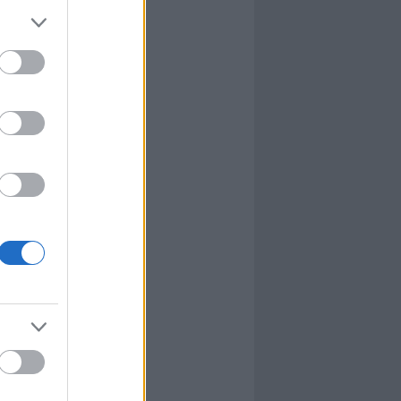
l
nyhafőnök
nyhafőnök
kis falunk
ultána
g Mix
tok közt
le
dy Central
 TV
nton Abbey
Csont
a TV
etes
víziós Dalfesztivál
Box
atás
el Takács Gábor
i sorozat