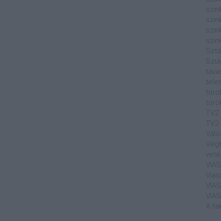
szin
szin
szin
szin
Sztá
Szul
tava
tele
törö
törö
TV2
TV2 
Váló
Végt
veté
VIA
Vias
VIA
VIA
X-fa