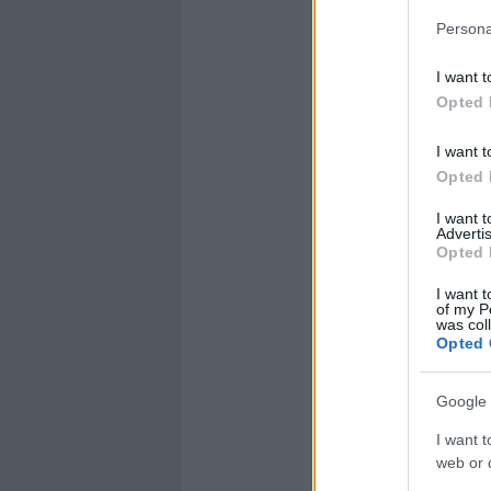
Persona
I want t
Opted 
I want t
Opted 
I want 
Advertis
Opted 
I want t
of my P
was col
Opted 
Google 
I want t
web or d