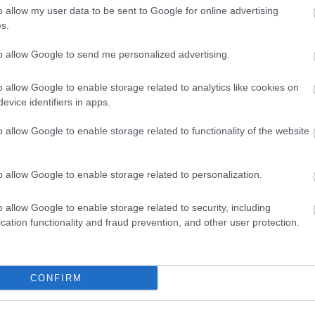
HBO
o allow my user data to be sent to Google for online advertising
Heti
s.
híre
hum
to allow Google to send me personalized advertising.
inter
Izau
o allow Google to enable storage related to analytics like cookies on
játé
evice identifiers in apps.
kábe
kedv
o allow Google to enable storage related to functionality of the website
kvíz
Labo
M1
o allow Google to enable storage related to personalization.
m1
M4 S
o allow Google to enable storage related to security, including
Mafi
cation functionality and fraud prevention, and other user protection.
magy
Mast
Mikr
MTV
CONFIRM
Munk
műs