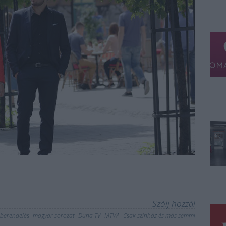
Szólj hozzá!
berendelés
magyar sorozat
Duna TV
MTVA
Csak színház és más semmi