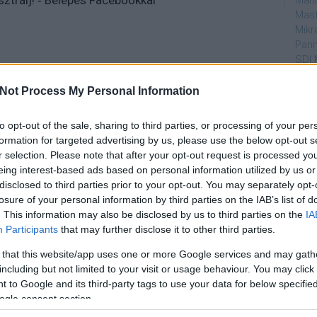
sztrálj
! ‐
Belépés Facebookkal
Mahi
Mast
Mikr
Pann
SDI 
Sub
Not Process My Personal Information
Par
to opt-out of the sale, sharing to third parties, or processing of your per
dtvn
formation for targeted advertising by us, please use the below opt-out s
Puli
r selection. Please note that after your opt-out request is processed y
Magy
eing interest-based ads based on personal information utilized by us or
Desm
disclosed to third parties prior to your opt-out. You may separately opt-
Too
losure of your personal information by third parties on the IAB’s list of
emT
. This information may also be disclosed by us to third parties on the
IA
Participants
that may further disclose it to other third parties.
Cím
 that this website/app uses one or more Google services and may gath
aján
including but not limited to your visit or usage behaviour. You may click 
AMC
 to Google and its third-party tags to use your data for below specifi
amer
ogle consent section.
AXN
A Da