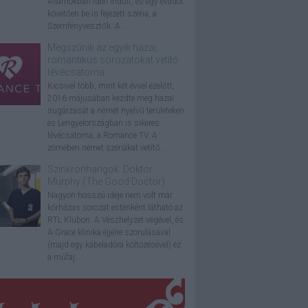
Államokban idén indult, és egy évadot
követően be is fejezett széria, a
Szemfényvesztők. A...
Megszűnik az egyik hazai,
romantikus sorozatokat vetítő
tévécsatorna
Kicsivel több, mint két évvel ezelőtt,
2016 májusában kezdte meg hazai
sugárzását a német nyelvű területeken
és Lengyelországban is sikeres
tévécsatorna, a Romance TV. A
zömében német szériákat vetítő...
Szinkronhangok: Doktor
Murphy (The Good Doctor)
Nagyon hosszú ideje nem volt már
kórházas sorozat esténként látható az
RTL Klubon. A Vészhelyzet végével, és
A Grace klinika éjjelre szorulásával
(majd egy kábeladóra költözésével) ez
a műfaj...