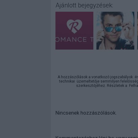
Ajánlott bejegyzések:
A hozzászólások a
vonatkozó jogszabályok
ér
technikai
üzemeltetője semmilyen felelősséget
szerkesztőjéhez. Részletek a
Felha
Nincsenek hozzászólások.