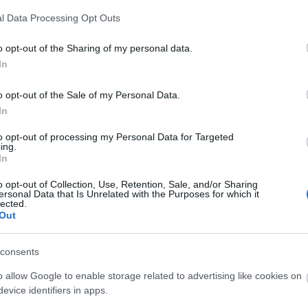
A Fa
l Data Processing Opt Outs
A ko
A Ko
o opt-out of the Sharing of my personal data.
A mi 
In
A sz
Balo
o opt-out of the Sale of my Personal Data.
Bará
In
Cast
Come
to opt-out of processing my Personal Data for Targeted
Cool
ing.
Dow
In
Dr. 
o opt-out of Collection, Use, Retention, Sale, and/or Sharing
Dun
ersonal Data that Is Unrelated with the Purposes for which it
előz
lected.
Euro
Out
Film
forg
consents
FOX
Gund
o allow Google to enable storage related to advertising like cookies on
haza
evice identifiers in apps.
HBO