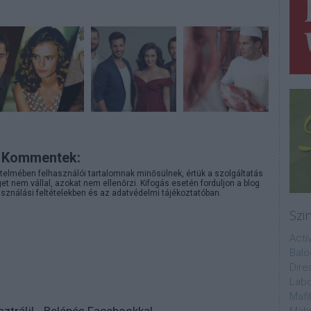
Kommentek:
telmében felhasználói tartalomnak minősülnek, értük a
szolgáltatás
 nem vállal, azokat nem ellenőrzi. Kifogás esetén forduljon a blog
sználási feltételekben
és az
adatvédelmi tájékoztatóban
.
Szi
Acti
Balo
Dire
Labo
Mafi