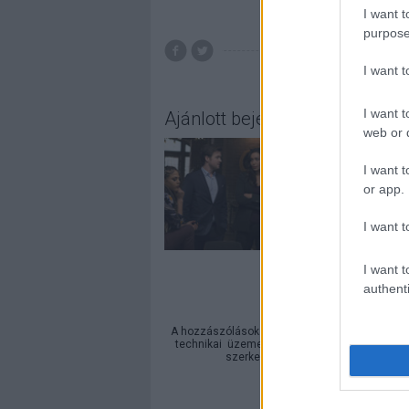
I want t
purpose
hírek
műsorrend
I want 
Nappal Budapest
I want t
Ajánlott bejegyzések:
web or d
I want t
or app.
I want t
I want t
authenti
A hozzászólások a
vonatkozó jogszabályok
ér
technikai
üzemeltetője semmilyen felelősséget
szerkesztőjéhez. Részletek a
Felha