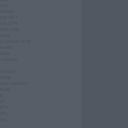
kron
kroninfó
kron 2017
kron 2018
rban sztár
ejmán
szi szezon 2018
novella
k kvíz
k sorozat
Csoport
társak
elen szerelem
lkedő
at
SAT
SAT3
SAT6
ktor