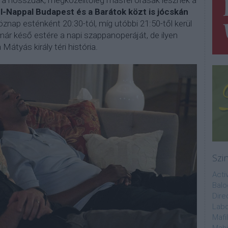
ra hosszúak, megközelítőleg másfél órásak lesznek a
el-Nappal Budapest és a Barátok közt is jócskán
öznap esténként 20:30-tól, míg utóbbi 21:50-től kerül
ár késő estére a napi szappanoperáját, de ilyen
tyás király téri história.
Szi
Acti
Balo
Dire
Labo
Mafi