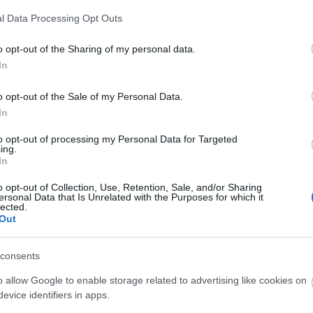
A Fa
l Data Processing Opt Outs
A ko
A Ko
o opt-out of the Sharing of my personal data.
A mi 
In
A sz
Balo
o opt-out of the Sale of my Personal Data.
Bará
In
Cast
Come
to opt-out of processing my Personal Data for Targeted
Cool
ing.
Dow
In
)
Dr. 
o opt-out of Collection, Use, Retention, Sale, and/or Sharing
Dun
ersonal Data that Is Unrelated with the Purposes for which it
előz
lected.
Euro
Out
-től)
Film
 az RTL2-s részek ismétlése)
forg
consents
FOX
Gund
o allow Google to enable storage related to advertising like cookies on
haza
evice identifiers in apps.
HBO