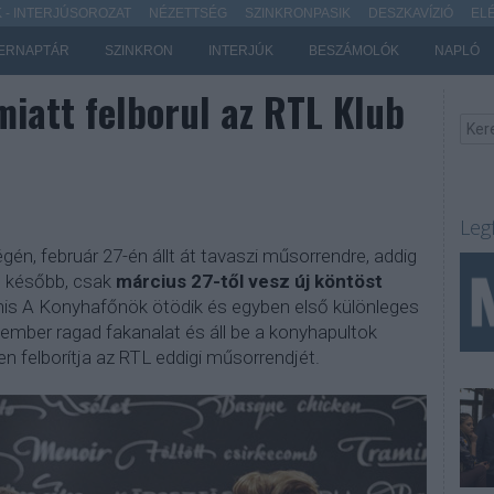
- INTERJÚSOROZAT
NÉZETTSÉG
SZINKRONPASIK
DESZKAVÍZIÓ
EL
ERNAPTÁR
SZINKRON
INTERJÚK
BESZÁMOLÓK
NAPLÓ
miatt felborul az RTL Klub
Leg
gén, február 27-én állt át tavaszi műsorrendre, addig
 később, csak
március 27-től vesz új köntöst
nis A Konyhafőnök ötödik és egyben első különleges
ember ragad fakanalat és áll be a konyhapultok
n felborítja az RTL eddigi műsorrendjét.