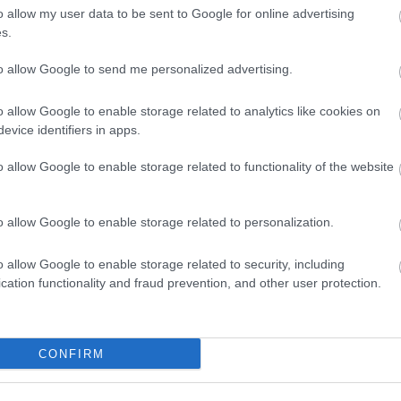
HBO
o allow my user data to be sent to Google for online advertising
Heti
s.
1
komment
híre
Barátok közt
Dr. Csont
RTL Klub
Castle
Showder Klub
Szulejmán
Éjjel-
hum
to allow Google to send me personalized advertising.
Halálos fegyver
A Konyhafőnök
tavaszi szezon 2017
A Konyhafőnök VIP
inter
Izau
o allow Google to enable storage related to analytics like cookies on
játé
evice identifiers in apps.
kábe
kedv
o allow Google to enable storage related to functionality of the website
kvíz
Labo
M1
o allow Google to enable storage related to personalization.
m1
M4 S
o allow Google to enable storage related to security, including
Mafi
cation functionality and fraud prevention, and other user protection.
magy
Kommentek:
Mast
telmében felhasználói tartalomnak minősülnek, értük a
szolgáltatás
Mikr
 nem vállal, azokat nem ellenőrzi. Kifogás esetén forduljon a blog
MTV
sználási feltételekben
és az
adatvédelmi tájékoztatóban
.
CONFIRM
Munk
műs