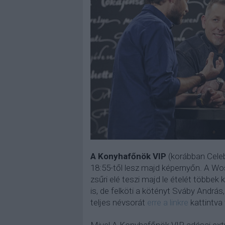
A Konyhafőnök VIP
(korábban Celeb
18:55-től lesz majd képernyőn. A Wo
zsűri elé teszi majd le ételét több
is, de felköti a kötényt Sváby András
teljes névsorát
erre a linkre
kattintva 