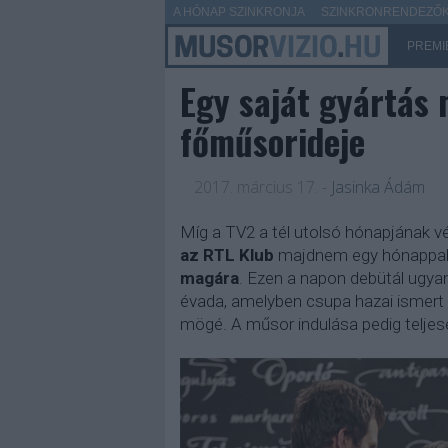
A HÓNAP SZINKRONJA
SZINKRONRENDEZŐK 
PREMI
Egy saját gyártás 
főműsorideje
2017. március 17.
-
Jasinka Ádám
Míg a TV2 a tél utolsó hónapjának vé
az RTL Klub
majdnem egy hónappal
magára
. Ezen a napon debütál ugya
évada, amelyben csupa hazai ismert 
mögé. A műsor indulása pedig teljese