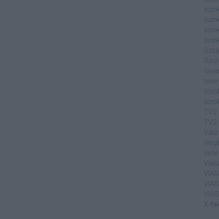
szin
szin
szin
szin
Sztá
Szul
tava
tele
törö
törö
TV2
TV2 
Váló
Végt
veté
Vias
VIA
VIA
VIA
X-fa