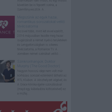
Államokban idén indult, és egy évadot
követően be is fejezett széria, a
Szemfényvesztők. A...
Megszűnik az egyik hazai,
romantikus sorozatokat vetítő
tévécsatorna
Kicsivel több, mint két évvel ezelőtt,
2016 májusában kezdte meg hazai
sugárzását a német nyelvű területeken
és Lengyelországban is sikeres
tévécsatorna, a Romance TV. A
zömében német szériákat vetítő...
Szinkronhangok: Doktor
Murphy (The Good Doctor)
Nagyon hosszú ideje nem volt már
kórházas sorozat esténként látható az
RTL Klubon. A Vészhelyzet végével, és
A Grace klinika éjjelre szorulásával
(majd egy kábeladóra költözésével) ez
a műfaj...