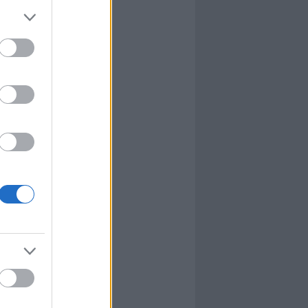
l
nyhafőnök
nyhafőnök
kis falunk
ultána
g Mix
tok közt
le
dy Central
 TV
nton Abbey
Csont
a TV
etes
víziós Dalfesztivál
Box
atás
el Takács Gábor
i sorozat