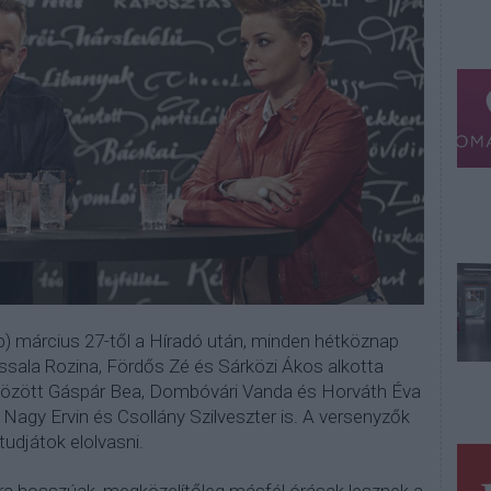
) március 27-től a Híradó után, minden hétköznap
ssala Rozina, Fördős Zé és Sárközi Ákos alkotta
ek között Gáspár Bea, Dombóvári Vanda és Horváth Éva
, Nagy Ervin és Csollány Szilveszter is. A versenyzők
tudjátok elolvasni.