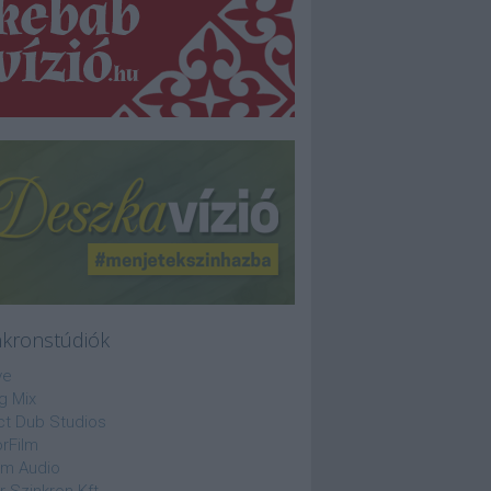
nkronstúdiók
ve
g Mix
ct Dub Studios
rFilm
lm Audio