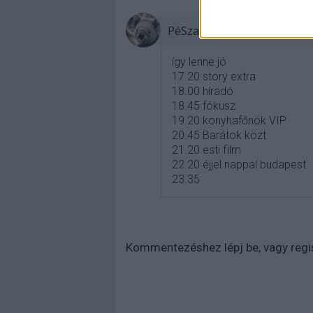
PéSza2
így lenne jó
17.20 story extra
18.00 híradó
18.45 fókusz
19.20 konyhafőnök VIP
20.45 Barátok közt
21.20 esti film
22.20 éjjel nappal budapest
23.35
Kommentezéshez
lépj be
, vagy
regi