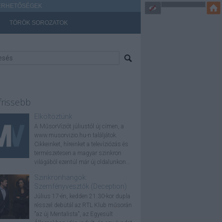
ÉRHETŐSÉGEK
TÖRÖK SOROZATOK
frissebb
Elköltöztünk
A MűsorVíziót júliustól új címen, a
www.musorvizio.hu-n találjátok.
Cikkeinket, híreinket a televíziózás és
természetesen a magyar szinkron
világából ezentúl már új oldalunkon...
Szinkronhangok:
Szemfényvesztők (Deception)
Július 17-én, kedden 21.30-kor dupla
résszel debütál az RTL Klub műsorán
"az új Mentalista", az Egyesült