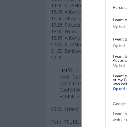
14:05: Éjjel-Nappal Budapest (ism.)
Persona
15:35: A Konyhafőnök VIP (ism.)
16:55: Story Extra
I want t
17:25: Fókusz
Opted 
18:00: Híradó
18:55: A Konyhafőnök VIP
I want t
20:30: Éjjel-Nappal Budapest
Opted 
21:50: Barátok közt
I want 
22:25:
Advertis
Opted 
Hétfő: Dr. Csont (a 10. évad újra
I want t
Kedd: Castle (7x17-től)
of my P
Szerda: Szulejmán
was col
Opted 
Csütörtök: Halálos fegyver (1x10
Péntek: Showder Klub (19. évad,
Google 
23:30: Híradó
I want t
web or d
Fotó: RTL Klub