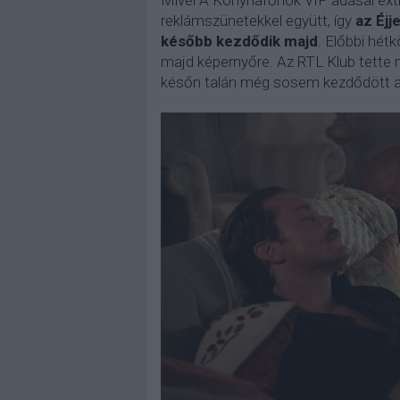
Mivel A Konyhafőnök VIP adásai ext
reklámszünetekkel együtt, így
az Éjj
később kezdődik majd
. Előbbi hétk
majd képernyőre. Az RTL Klub tette m
későn talán még sosem kezdődött a Má