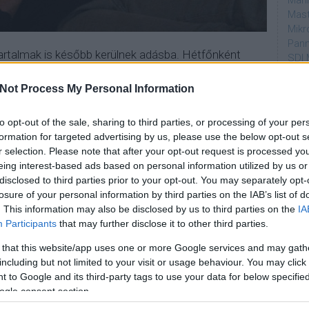
Mahi
Mast
Mikr
Pann
artalmak is később kerülnek adásba. Hétfőnként
SDI 
us 27-től már nem a premier epizódokat, hanem
a 10.
Sub
így a friss évad a 11x18-as számú epizóddal szünetre
Not Process My Personal Information
Par
y hamarosan pont kerülhet a már
kétszer
.
to opt-out of the sale, sharing to third parties, or processing of your per
dtvn
formation for targeted advertising by us, please use the below opt-out s
Puli
lesz a
király
szultán, de nem tudom, mennyire örülnek
r selection. Please note that after your opt-out request is processed y
Magy
ozat epizódjai március 29-től 22:25-kor kezdődnek
eing interest-based ads based on personal information utilized by us or
Desm
0-án tér vissza
és csütörtök esténként lesz látható,
disclosed to third parties prior to your opt-out. You may separately opt-
Too
losure of your personal information by third parties on the IAB’s list of
Showder Klub
évad
ismétlését nézhetik a tévézők.
emT
. This information may also be disclosed by us to third parties on the
IA
met autópálya-rendőrök
is, Semir új társának
Participants
that may further disclose it to other third parties.
Cím
nk kell, a részletekért
ide kattintsatok
.
 that this website/app uses one or more Google services and may gath
aján
, hogy
Winnetou
mikor is érkezik meg lóháton az RTL
including but not limited to your visit or usage behaviour. You may click 
AMC
orrendet a TOVÁBB mögött találjátok.
 to Google and its third-party tags to use your data for below specifi
amer
ogle consent section.
AXN
A Da