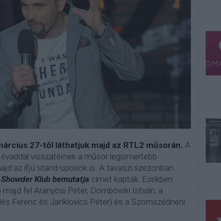
március 27-től láthatjuk majd az RTL2 műsorán.
A
ő évaddal visszatérnek a műsor legismertebb
ajd az ifjú stand-uposok is. A tavaszi szezonban
 Showder Klub bemutatja
címet kapták. Ezekben
p majd fel Aranyosi Péter, Dombóvári István, a
lés Ferenc és Janklovics Péter) és a Szomszédnéni