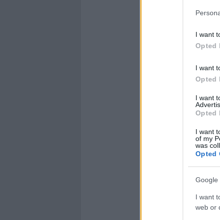
Persona
I want t
Opted 
I want t
Opted 
I want 
Advertis
Opted 
I want t
of my P
was col
Opted 
Google 
I want t
web or d