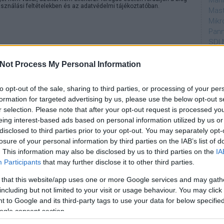
Mahi
sználási feltételekben
és az
adatvédelmi tájékoztatóban
.
Mast
Mikr
Pann
SDI 
Sub
2017.03.10. 20:16:13
Not Process My Personal Information
Par
aszwingnek örülök, csípem őket.
to opt-out of the sale, sharing to third parties, or processing of your per
dtvn
VÁLASZ ERRE
formation for targeted advertising by us, please use the below opt-out s
Puli
r selection. Please note that after your opt-out request is processed y
Magy
eing interest-based ads based on personal information utilized by us or
Desm
sztrálj
! ‐
Belépés Facebookkal
disclosed to third parties prior to your opt-out. You may separately opt-
Too
losure of your personal information by third parties on the IAB’s list of
emT
. This information may also be disclosed by us to third parties on the
IA
Participants
that may further disclose it to other third parties.
Cím
 that this website/app uses one or more Google services and may gath
aján
including but not limited to your visit or usage behaviour. You may click 
AMC
 to Google and its third-party tags to use your data for below specifi
amer
ogle consent section.
AXN
A Da