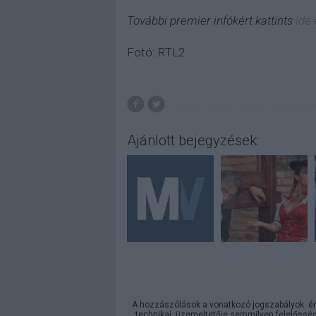
További premier infókért kattints
ide
Fotó: RTL2
Ajánlott bejegyzések:
A hozzászólások a
vonatkozó jogszabályok
ér
technikai
üzemeltetője semmilyen felelősséget