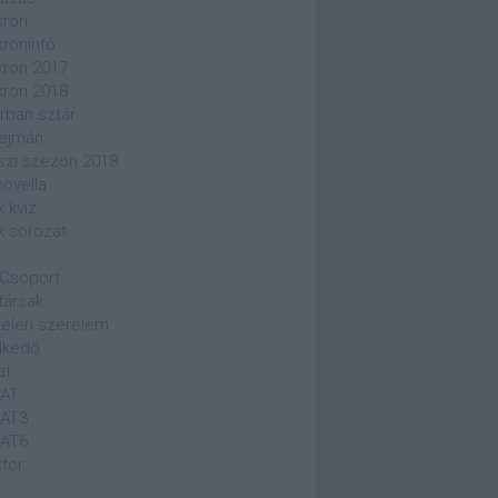
kron
kroninfó
kron 2017
kron 2018
rban sztár
ejmán
szi szezon 2018
novella
k kvíz
k sorozat
Csoport
társak
elen szerelem
lkedő
at
SAT
SAT3
SAT6
ktor