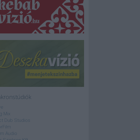
nkronstúdiók
ve
g Mix
ct Dub Studios
rFilm
lm Audio