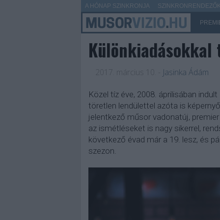
A HÓNAP SZINKRONJA
SZINKRONRENDEZŐK 
PREMI
Különkiadásokkal t
2017. március 10.
-
Jasinka Ádám
Közel tíz éve, 2008. áprilisában indul
töretlen lendülettel azóta is képerny
jelentkező műsor vadonatúj, premie
az ismétléseket is nagy sikerrel, re
következő évad már a 19. lesz, és pá
szezon.