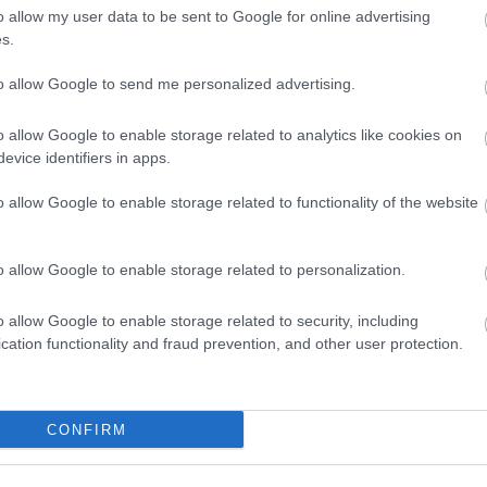
HBO
o allow my user data to be sent to Google for online advertising
Heti
s.
híre
hum
to allow Google to send me personalized advertising.
inter
Izau
o allow Google to enable storage related to analytics like cookies on
játé
evice identifiers in apps.
kábe
kedv
o allow Google to enable storage related to functionality of the website
kvíz
Labo
M1
o allow Google to enable storage related to personalization.
m1
M4 S
o allow Google to enable storage related to security, including
Mafi
cation functionality and fraud prevention, and other user protection.
magy
Mast
Mikr
MTV
CONFIRM
Munk
műs