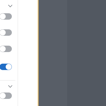
l
nyhafőnök
nyhafőnök
kis falunk
ultána
g Mix
tok közt
le
dy Central
 TV
nton Abbey
Csont
a TV
etes
víziós Dalfesztivál
Box
atás
el Takács Gábor
i sorozat