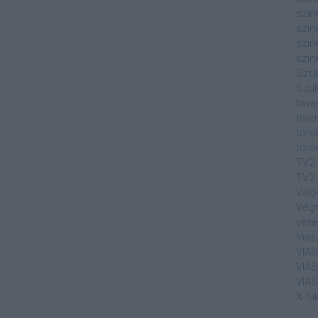
szin
szin
szin
szin
Sztá
Szul
tava
tele
törö
törö
TV2
TV2 
Váló
Végt
veté
Vias
VIA
VIA
VIA
X-fa