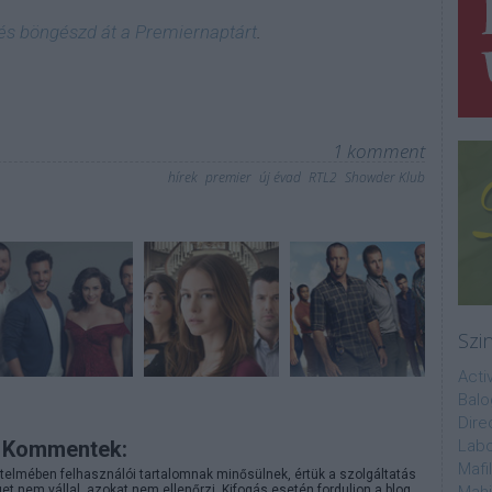
 és böngészd át a Premiernaptárt
.
1
komment
hírek
premier
új évad
RTL2
Showder Klub
Szi
Acti
Balo
Dire
Kommentek:
Labo
Mafi
telmében felhasználói tartalomnak minősülnek, értük a
szolgáltatás
 nem vállal, azokat nem ellenőrzi. Kifogás esetén forduljon a blog