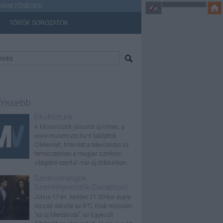
ÉRHETŐSÉGEK
TÖRÖK SOROZATOK
frissebb
Elköltöztünk
A MűsorVíziót júliustól új címen, a
www.musorvizio.hu-n találjátok.
Cikkeinket, híreinket a televíziózás és
természetesen a magyar szinkron
világából ezentúl már új oldalunkon...
Szinkronhangok:
Szemfényvesztők (Deception)
Július 17-én, kedden 21.30-kor dupla
résszel debütál az RTL Klub műsorán
"az új Mentalista", az Egyesült