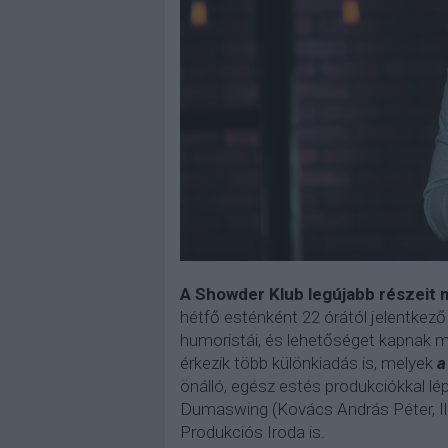
A Showder Klub legújabb részeit 
hétfő esténként 22 órától jelentkez
humoristái, és lehetőséget kapnak m
érkezik több különkiadás is, melyek
a
önálló, egész estés produkciókkal lé
Dumaswing (Kovács András Péter, Il
Produkciós Iroda is.