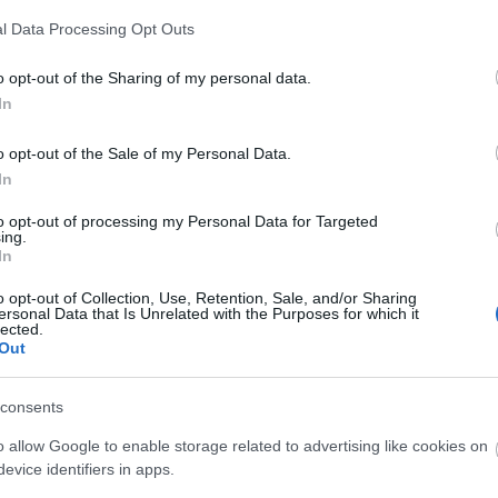
A Fa
l Data Processing Opt Outs
A Ko
A ko
o opt-out of the Sharing of my personal data.
A mi 
In
A sz
Balo
o opt-out of the Sale of my Personal Data.
Bará
In
Cast
Come
to opt-out of processing my Personal Data for Targeted
Cool
ing.
Dow
In
Dr. 
o opt-out of Collection, Use, Retention, Sale, and/or Sharing
Dun
ersonal Data that Is Unrelated with the Purposes for which it
előz
lected.
Euro
Out
Film
forg
consents
FOX
Gund
o allow Google to enable storage related to advertising like cookies on
haza
evice identifiers in apps.
HBO