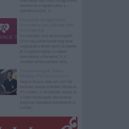
Államokban idén indult, és egy évadot
követően be is fejezett széria, a
Szemfényvesztők. A...
Megszűnik az egyik hazai,
romantikus sorozatokat vetítő
tévécsatorna
Kicsivel több, mint két évvel ezelőtt,
2016 májusában kezdte meg hazai
sugárzását a német nyelvű területeken
és Lengyelországban is sikeres
tévécsatorna, a Romance TV. A
zömében német szériákat vetítő...
Szinkronhangok: Doktor
Murphy (The Good Doctor)
Nagyon hosszú ideje nem volt már
kórházas sorozat esténként látható az
RTL Klubon. A Vészhelyzet végével, és
A Grace klinika éjjelre szorulásával
(majd egy kábeladóra költözésével) ez
a műfaj...