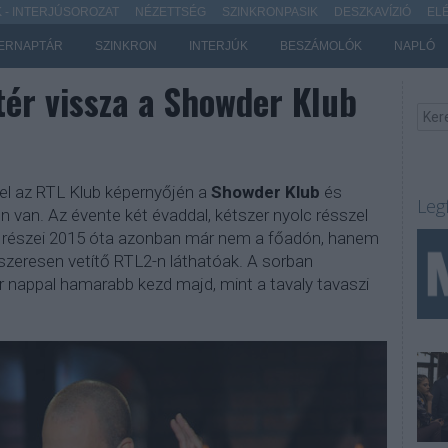
- INTERJÚSOROZAT
NÉZETTSÉG
SZINKRONPASIK
DESZKAVÍZIÓ
EL
ERNAPTÁR
SZINKRON
INTERJÚK
BESZÁMOLÓK
NAPLÓ
ér vissza a Showder Klub
t el az RTL Klub képernyőjén a
Showder Klub
és
Leg
őn van. Az évente két évaddal, kétszer nyolc résszel
r részei 2015 óta azonban már nem a főadón, hanem
ndszeresen vetítő RTL2-n láthatóak. A sorban
r nappal hamarabb kezd majd, mint a tavaly tavaszi