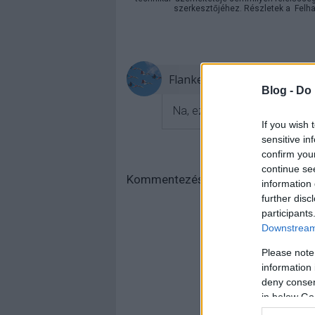
szerkesztőjéhez. Részletek a
Felha
Flankerr
Blog -
Do 
Na, ez jó hír :) Főleg a Dum
If you wish 
sensitive in
confirm you
continue se
Kommentezéshez
lépj be
, vagy
regi
information 
further disc
participants
Downstream 
Please note
information 
deny consent
in below Go