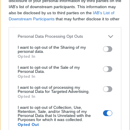
disclosure of your personal information by third parties on the
vevő műsor debütáló szezonjában láthatjuk majd
IAB’s list of downstream participants. This information may
többek között Kovács Patríciát, Anger Zsoltot és
also be disclosed by us to third parties on the
IAB’s List of
Kamarás Ivánt is.
Downstream Participants
that may further disclose it to other
third parties.
Forrás: RedLemon
Please note that this website/app uses one or more Google
Personal Data Processing Opt Outs
services and may gather and store information including but
not limited to your visit or usage behaviour. You may click to
I want to opt-out of the Sharing of my
personal data.
grant or deny consent to Google and its third-party tags to
Opted In
use your data for below specified purposes in below Google
consent section.
Címkék:
hírek
Hajós András
Comedy Central
Kovács Patrícia
I want to opt-out of the Sale of my
Personal Data.
Kamarás Iván
Anger Zsolt
Készhelyzet
Opted In
I want to opt-out of processing my
Personal Data for Targeted Advertising.
Opted In
Ajánlott bejegyzések:
I want to opt-out of Collection, Use,
Retention, Sale, and/or Sharing of my
Personal Data that Is Unrelated with the
Purposes for which it was collected.
Szinkronhangok: Szemfényvesztők
Opted Out
(Deception)