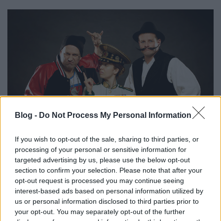
Blog -
Do Not Process My Personal Information
If you wish to opt-out of the sale, sharing to third parties, or
Most márciusban, több mint egy éves szünet után
processing of your personal or sensitive information for
pedig visszatér az egyik közönségkedvenc, a
targeted advertising by us, please use the below opt-out
kritikusok által is szeretett műsor, a Hajós András
section to confirm your selection. Please note that after your
vezette
Készhelyzet
. A
március 22-én, 21:30-kor
opt-out request is processed you may continue seeing
debütáló új évad
tíz részből áll majd, így összesen
interest-based ads based on personal information utilized by
20 hírességet löknek (esetenként szó szerint) olyan
us or personal information disclosed to third parties prior to
helyzetekbe, melyekről előzetesen halvány lila gőzük
your opt-out. You may separately opt-out of the further
sincs. A vendégek improvizációs képességét igénybe