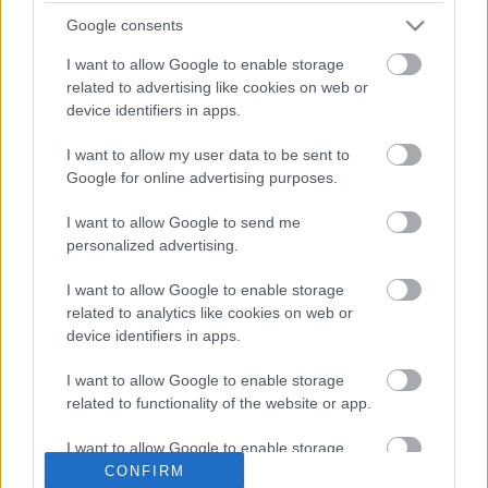
Google consents
I want to allow Google to enable storage
Két országos tévépremier sorozat is
related to advertising like cookies on web or
indul heteken belül az RTL Klubon
device identifiers in apps.
I want to allow my user data to be sent to
Google for online advertising purposes.
Mától négy napig nem láthatjuk a Duna
három sorozatát
I want to allow Google to send me
personalized advertising.
I want to allow Google to enable storage
Több változás is lesz az egyik hazai
related to analytics like cookies on web or
kábeladó esti kínálatában
device identifiers in apps.
I want to allow Google to enable storage
related to functionality of the website or app.
Magyarországon is ismert szériák lettek
idén a világ legnézettebb sorozatai
I want to allow Google to enable storage
related to personalization.
CONFIRM