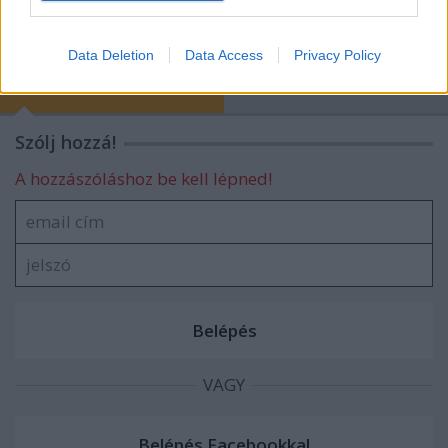
I want to allow Google to enable storage
related to security, including authentication
Data Deletion
Data Access
Privacy Policy
functionality and fraud prevention, and other
blog.hu
facebook
user protection.
Szólj hozzá!
A hozzászóláshoz be kell lépned!
VAGY