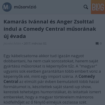
műsorvízió
Kamarás Ivánnal és Anger Zsolttal
indul a Comedy Central műsorának
új évada
Jasinka Ádám
•
2017. március 02.
0
Egy kábelcsatorna akkor tud igazán nagyot
dobbantani, ha nem csak sorozatokat, hanem saját
gyártású műsorokat is képernyőre tűz. A "magyar"
ugyanis sok esetben garantáltan több embert vonz a
képernyők elé, mint egy import széria. A
Comedy
Central
az elmúlt pár évben bemutatott több hazai
formátumot is, készítettek saját stand-up show,
kerestek tehetséges humoristákat, és leitattak ismert
embereket, hogy a magyar történelem mámoros
ködfelhőjét az ő fénylő elméjük oszlassa szét.