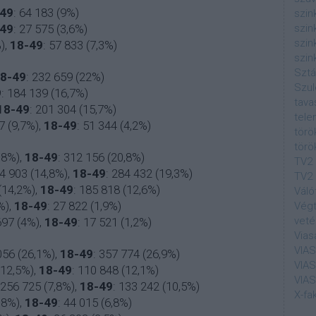
49
: 64 183 (9%)
szin
49
: 27 575 (3,6%)
szin
szin
),
18-49
: 57 833 (7,3%)
szin
Sztá
8-49
: 232 659 (22%)
Szul
9
: 184 139 (16,7%)
tava
18-49
: 201 304 (15,7%)
tele
7 (9,7%)
,
18-49
: 51 344 (4,2%)
törö
törö
,8%),
18-49
: 312 156 (20,8%)
TV2
44 903 (14,8%),
18-49
: 284 432 (19,3%)
TV2 
(14,2%),
18-49
: 185 818 (12,6%)
Váló
%),
18-49
: 27 822 (1,9%)
Végt
veté
697 (4%)
,
18-49
: 17 521 (1,2%)
Vias
VIA
056 (26,1%)
,
18-49
: 357 774 (26,9%)
VIA
(12,5%)
,
18-49
: 110 848 (12,1%)
VIA
 256 725 (7,8%)
,
18-49
: 133 242 (10,5%)
X-fa
,8%)
,
18-49
: 44 015 (6,8%)