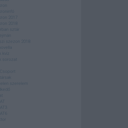
kron
kroninfó
kron 2017
kron 2018
rban sztár
ejmán
szi szezon 2018
novella
k kvíz
k sorozat
Csoport
társak
elen szerelem
lkedő
at
SAT
SAT3
SAT6
ktor