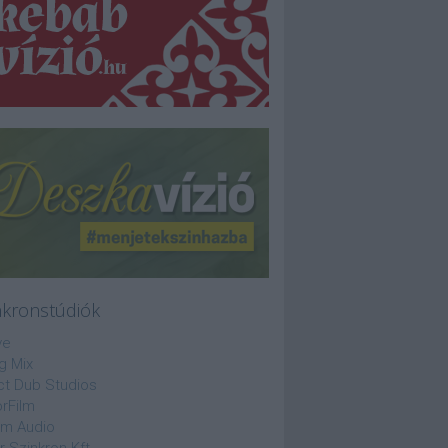
nkronstúdiók
ve
g Mix
ct Dub Studios
rFilm
lm Audio