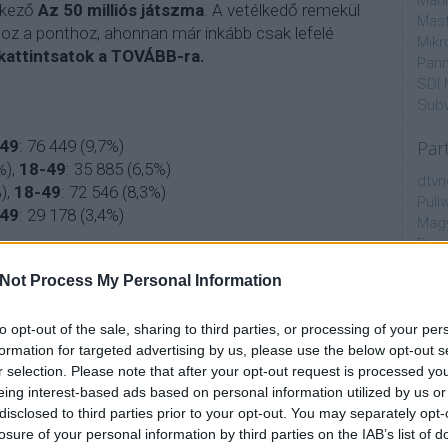
Mahi
tkező
Az 50 milliós játszma
. A vetélkedő remekül
Mast
hhoz a ponthoz, ahonnan már inkább csak lefelé
Mikr
kattintsatok a TOVÁBB-ra.
Pann
SDI 
Sub
49
: 76 449 (9,7%)
Par
%)
,
18-49
: 35 885 (6,5%)
dtvn
),
18-49
: 72 546 (8,3%)
Puli
49
: 29 178 (3,4%)
Magy
Desm
8-49
: 273 811 (24,1%)
Too
Not Process My Personal Information
9
: 164 647 (14,2%)
emT
18-49
: 249 156 (19,3%)
Cím
7 (8,8%)
,
18-49
: 45 076 (3,6%)
to opt-out of the sale, sharing to third parties, or processing of your per
formation for targeted advertising by us, please use the below opt-out s
aján
r selection. Please note that after your opt-out request is processed y
,4%),
18-49
: 325 422 (20,7%)
AMC
eing interest-based ads based on personal information utilized by us or
64 697 (15,2%),
18-49
: 268 146 (17,9%)
amer
disclosed to third parties prior to your opt-out. You may separately opt-
(12,9%),
18-49
: 156 866 (10,5%)
AXN
losure of your personal information by third parties on the IAB’s list of
-49
: 127 517 (8,1%)
A Da