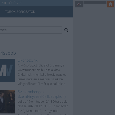
ÉRHETŐSÉGEK
TÖRÖK SOROZATOK
frissebb
Elköltöztünk
A MűsorVíziót júliustól új címen, a
www.musorvizio.hu-n találjátok.
Cikkeinket, híreinket a televíziózás és
természetesen a magyar szinkron
világából ezentúl már új oldalunkon...
Szinkronhangok:
Szemfényvesztők (Deception)
Július 17-én, kedden 21.30-kor dupla
résszel debütál az RTL Klub műsorán
"az új Mentalista", az Egyesült