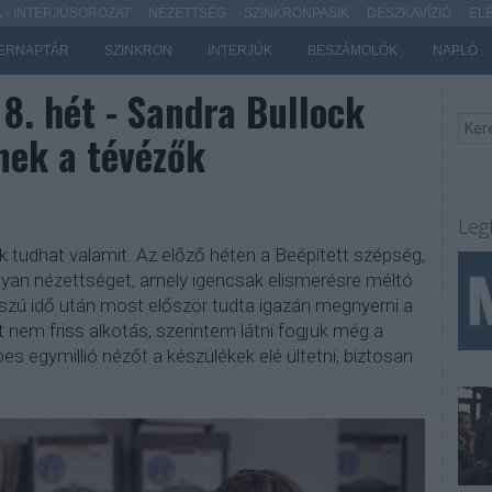
- INTERJÚSOROZAT
NÉZETTSÉG
SZINKRONPASIK
DESZKAVÍZIÓ
EL
ERNAPTÁR
SZINKRON
INTERJÚK
BESZÁMOLÓK
NAPLÓ
8. hét - Sandra Bullock
nek a tévézők
Leg
k tudhat valamit. Az előző héten a Beépített szépség,
yan nézettséget, amely igencsak elismerésre méltó.
szú idő után most először tudta igazán megnyerni a
t nem friss alkotás, szerintem látni fogjuk még a
es egymillió nézőt a készülékek elé ültetni, biztosan