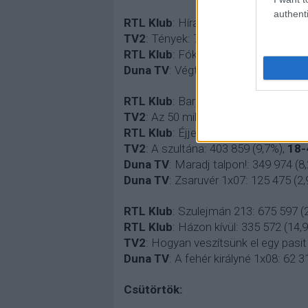
authenti
RTL Klub
: Híradó: 885 469 (24,4%)
,
1
TV2
: Tények: 797 587 (21,5%)
,
18-4
RTL Klub
: Fókusz: 714 733 (17,8%)
,
Duna TV
: Végtelen szerelem: 350 31
RTL Klub
: Barátok közt: 859 547 (20
TV2
: Az 50 milliós játszma: 635 002 
RTL Klub
: Éjjel-Nappal Budapest: 6
TV2
: A szultána: 403 859 (9,7%)
,
18-
Duna TV
: Maradj talpon!: 349 974 (8
Duna TV
: Zsaruvér 1x07: 125 475 (2
RTL Klub
: Szulejmán 213: 675 597 (
RTL Klub
: Házon kívül: 335 572 (14,
TV2
: Hogyan veszítsünk el egy pasit 
Duna TV
: A fehér királyné 1x08: 62 3
Csütörtök: