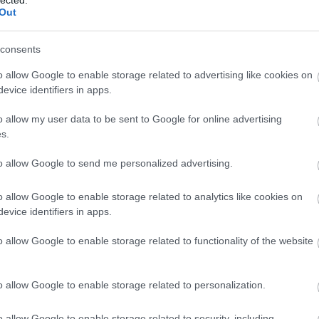
HBO
Out
,6%),
18-49
: 319 401 (19,7%)
Heti
55 880 (14,6%),
18-49
: 301 042 (19,3%)
híre
(14,3%),
consents
18-49
: 170 987 (11%)
hum
49
: 123 011 (7,6%)
inter
o allow Google to enable storage related to advertising like cookies on
,5%),
18-49
: 38 237 (2,5%)
Izau
evice identifiers in apps.
játé
0 (5%),
18-49
: nincs adat
kábe
,
18-49
: 6 436 (0,4%)
o allow my user data to be sent to Google for online advertising
kedv
s.
kvíz
: 727 270 (21,2%)
,
18-49
: 226 402 (17,2%)
Labo
to allow Google to send me personalized advertising.
8%)
,
18-49
: 156 090 (16,1%)
M1
szittert keres: 156 691 (5,4%)
,
18-49
: 64 453 (5,7%)
m1
248 (3,9%)
,
18-49
: 18 377 (1,3%)
o allow Google to enable storage related to analytics like cookies on
M4 S
evice identifiers in apps.
704 (5%)
,
18-49
: 23 705 (4,5%)
Mafi
magy
o allow Google to enable storage related to functionality of the website
Mast
Mikr
49
: 81 565 (10,6%)
MTV
o allow Google to enable storage related to personalization.
Munk
49
: 35 089 (4,2%)
műs
,
18-49
: 40 111 (4,7%)
o allow Google to enable storage related to security, including