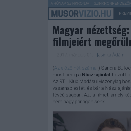
A HÓNAP SZINKRONJA
SZINKRONRENDEZŐK 
PREMI
Magyar nézettség: 
filmjeiért megőrül
2017. március 01.
-
Jasinka Ádám
(
Az előző hét számai.
) Sandra Bulloc
most pedig a
Nász-ajánlat
hozott ol
Az RTL Klub ráadásul viszonylag hos
vasárnap estét, és bár a Nász-ajánla
tévéújságban. Azt a filmet, amely kép
nem hagy parlagon senki.