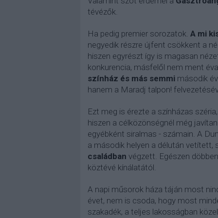
Valamint szót érdemel a
Gasztroan
tévézők.
Ha pedig premier sorozatok.
A mi ki
negyedik részre újfent csökkent a 
hiszen egyrészt így is magasan nézet
konkurencia, másfelől nem ment éva
színház és más semmi
második éva
hanem a Maradj talpon! felvezetésév
Ezt meg is érezte a színházas széri
hiszen a célközönségnél még javítani
egyébként siralmas - számain. A Du
a második helyen a délután vetített,
családban
végzett. Egészen döbbene
köztévé kínálatától.
A napi műsorok háza táján most ninc
évet, nem is csoda, hogy most minde
szakadék, a teljes lakosságban közel