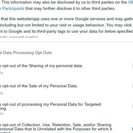
. This information may also be disclosed by us to third parties on the
IA
,3%),
18-49
: 37 813 (2,6%)
A Fa
Participants
that may further disclose it to other third parties.
8-49
: 73 340 (4,6%)
A ko
A Ko
 that this website/app uses one or more Google services and may gath
A mi 
including but not limited to your visit or usage behaviour. You may click 
(15,4%)
,
18-49
: 245 158 (18,7%)
A sz
 to Google and its third-party tags to use your data for below specifi
49 (12,8%)
,
18-49
: 134 237 (14,5%)
Balo
ogle consent section.
6 (6,8%)
,
18-49
: 31 497 (2,3%)
Bará
18-49
: 66 127 (6,5%)
Cast
2x04
: 88 128 (3,6%)
,
18-49
: 10 460 (1%)
l Data Processing Opt Outs
Come
Cool
o opt-out of the Sharing of my personal data.
Dow
In
Dr. 
49
: 87 375 (10,3%)
Dun
),
o opt-out of the Sale of my Personal Data.
18-49
: 60 923 (6,7%)
előz
49
: 37 400 (4,1%)
Euro
In
Film
to opt-out of processing my Personal Data for Targeted
forg
8-49
: 270 374 (22,9%)
ing.
FOX
9
: 184 838 (15,1%)
In
Gund
18-49
: 257 927 (18,5%)
haza
o opt-out of Collection, Use, Retention, Sale, and/or Sharing
8 (9,3%)
,
18-49
: 53 618 (4%)
ersonal Data that Is Unrelated with the Purposes for which it
HBO
lected.