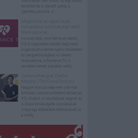
Államokban idén indult, és egy évadot
követően be is fejezett széria, a
Szemfényvesztők. A...
Megszűnik az egyik hazai,
romantikus sorozatokat vetítő
tévécsatorna
Kicsivel több, mint két évvel ezelőtt,
2016 májusában kezdte meg hazai
sugárzását a német nyelvű területeken
és Lengyelországban is sikeres
tévécsatorna, a Romance TV. A
zömében német szériákat vetítő...
Szinkronhangok: Doktor
Murphy (The Good Doctor)
Nagyon hosszú ideje nem volt már
kórházas sorozat esténként látható az
RTL Klubon. A Vészhelyzet végével, és
A Grace klinika éjjelre szorulásával
(majd egy kábeladóra költözésével) ez
a műfaj...