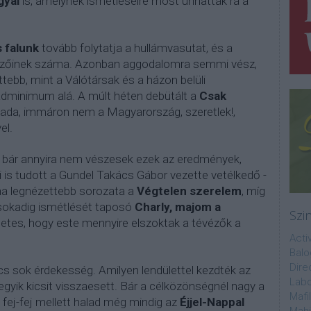
gyal
is, amelynek ismétléseire most unhattak rá a
s falunk
tovább folytatja a hullámvasutat, és a
nézőinek száma. Azonban aggodalomra semmi vész,
tebb, mint a Válótársak és a házon belüli
dminimum alá. A múlt héten debütált a
Csak
da, immáron nem a Magyarország, szeretlek!,
el.
a, bár annyira nem vészesek ezek az eredmények,
 is tudott a Gundel Takács Gábor vezette vetélkedő -
na legnézettebb sorozata a
Végtelen szerelem
, míg
 sokadig ismétlését taposó
Charly, majom a
Szi
tes, hogy este mennyire elszoktak a tévézők a
Acti
Balo
Dire
s sok érdekesség. Amilyen lendülettel kezdték az
Labo
gyik kicsit visszaesett. Bár a célközönségnél nagy a
Mafi
 fej-fej mellett halad még mindig az
Éjjel-Nappal