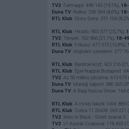
TV2
: Fatmagül: 490 143 (19,1%)
,
18-
Duna TV
: Ridikül: 236 504 (8,6%),
18-
RTL Klub
: Story Extra: 231 104 (8,2%
RTL Klub
: Híradó: 903 577 (25,7%)
,
1
TV2
: Tények: 762 966 (21,1%)
,
18-4
RTL Klub
: Fókusz: 677 515 (16,8%)
,
Duna TV
: Végtelen szerelem: 377 76
RTL Klub
: Barátok közt: 923 216 (21
RTL Klub
: Éjjel-Nappal Budapest: 6
TV2
: Az 50 milliós játszma: 613 673 
Duna TV
: Maradj talpon!: 386 565 (9
Duna TV
: A Bagi-Nacsa Show: 164 
RTL Klub
: A mi kis falunk 1x04: 885 
RTL Klub
: Cobra 11 20x08: 269 221 
TV2
: Men In Black - Sötét zsaruk 3.:
TV2
:
I/I Azurák Csabával
: 118 433 (7