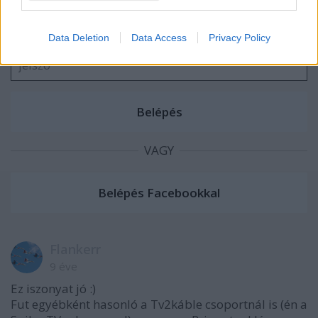
A hozzászóláshoz be kell lépned!
I want to allow Google to enable storage
related to security, including authentication
Data Deletion
Data Access
Privacy Policy
functionality and fraud prevention, and other
user protection.
VAGY
Flankerr
9 éve
Ez iszonyat jó :)
Fut egyébként hasonló a Tv2káble csoportnál is (én a