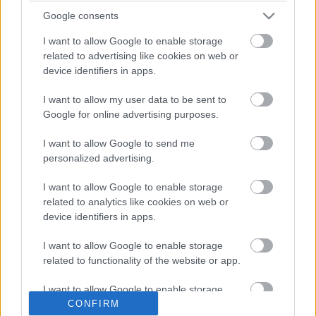
visszanézhetőek legálisan magyar
Google consents
szinkronnal
I want to allow Google to enable storage
related to advertising like cookies on web or
Szinkronhangok: Ne aggódj, a maffia
device identifiers in apps.
csak nyáron öl (La mafia uccide solo
d'estate)
I want to allow my user data to be sent to
Google for online advertising purposes.
Visszatérhet a Dunára a Végtelen
I want to allow Google to send me
szerelem vagy a Szerelemben,
personalized advertising.
háborúban?
I want to allow Google to enable storage
related to analytics like cookies on web or
device identifiers in apps.
blog.hu
facebook
I want to allow Google to enable storage
related to functionality of the website or app.
I want to allow Google to enable storage
Szólj hozzá!
related to personalization.
CONFIRM