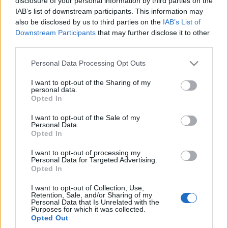
disclosure of your personal information by third parties on the
IAB’s list of downstream participants. This information may
also be disclosed by us to third parties on the
IAB’s List of
Címkék:
ajánló
előzetes
humor
szinkron
Gyilkos elmék
Cobra
Downstream Participants
that may further disclose it to other
11
RTL Spike
third parties.
Please note that this website/app uses one or more Google
Personal Data Processing Opt Outs
services and may gather and store information including but
not limited to your visit or usage behaviour. You may click to
I want to opt-out of the Sharing of my
personal data.
Ajánlott bejegyzések:
grant or deny consent to Google and its third-party tags to
Opted In
use your data for below specified purposes in below Google
consent section.
I want to opt-out of the Sale of my
Szinkronhangok: Szemfényvesztők
Personal Data.
(Deception)
Opted In
I want to opt-out of processing my
Personal Data for Targeted Advertising.
Opted In
Lefelezik a Jóban Rosszban premier
epizódjainak számát
I want to opt-out of Collection, Use,
Retention, Sale, and/or Sharing of my
Personal Data that Is Unrelated with the
Purposes for which it was collected.
Opted Out
Újabb sorozatévadok lesznek