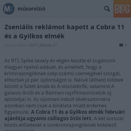
műsorvízió
Zseniális reklámot kapott a Cobra 11
és a Gyilkos elmék
Jasinka Ádám
•
2017. február 27.
1
Az RTL Spike tavaly év végén kezdte el sugározni
magyar nyelvű adását, és amellett, hogy a
krimirajongóknak szép számú csemegével szolgál,
elhoztak jó pár újdonságot is. Náluk látható többek
között a Sötét árvák és A visszatérők, valamint A
galaxis őrzői és a Batman rajzfilmsorozatok új
epizódjai is. Az újonnan indult tévécsatornára
azonban nem csak a kínálata miatt érdemes
figyelnünk.
A Cobra 11 és a Gyilkos elmék februári
ajánlója ugyanis csillagos ötös lett.
A két sorozat
közös előzetesét a szinkronrajongóknak kötelező