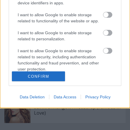
device identifiers in apps.
I want to allow Google to enable storage
Szinkronhangok: Szeretünk, doki! (Doctor
Doctor)
related to functionality of the website or app.
I want to allow Google to enable storage
related to personalization.
Új logót kap és arculatot vált az egyik
I want to allow Google to enable storage
hazai sorozatcsatorna
related to security, including authentication
functionality and fraud prevention, and other
user protection.
Visszatérhet a Dunára a Végtelen
CONFIRM
szerelem vagy a Szerelemben,
háborúban?
Data Deletion
Data Access
Privacy Policy
Szinkronhangok: A főszerep (Famous in
Love)