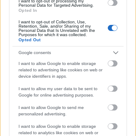
I want to opt-out of processing my
tavasszal és ősszel több új produkció is érkezik,
Personal Data for Targeted Advertising.
kíváncsian várjuk, a hazai Shark Tanknek, vagy A
Opted In
Konyhafőnök riválisának, a Séfek séfének ki lesz a
I want to opt-out of Collection, Use,
házigazdája.
Retention, Sale, and/or Sharing of my
Personal Data that Is Unrelated with the
Purposes for which it was collected.
Opted Out
Google consents
Címkék:
visszatérés
TV2
MTVA
Az igazság ára
Jakupcsek
Gabriella
Egymás szemében
Keresem a családom
békítő
I want to allow Google to enable storage
műsor
Multimilliomos
related to advertising like cookies on web or
device identifiers in apps.
I want to allow my user data to be sent to
Google for online advertising purposes.
Ajánlott bejegyzések:
I want to allow Google to send me
personalized advertising.
Két országos tévépremier sorozat is
indul heteken belül az RTL Klubon
I want to allow Google to enable storage
related to analytics like cookies on web or