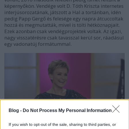
képernyőkön. Vendége volt D. Tóth Kriszta internetes
interjúsorozatának, játszott a Hal a tortánban, idén
pedig Papp Gergő és felesége egy napra átcuccoltak
hozzá és megmutatták, mivel is tölti hétköznapjait.
Ezek azonban csak vendégprojektek voltak. Az igazi,
nagy visszatérésre csak tavasszal kerül sor, ráadásul
egy vadonatúj formátummal.
Blog -
Do Not Process My Personal Information
If you wish to opt-out of the sale, sharing to third parties, or