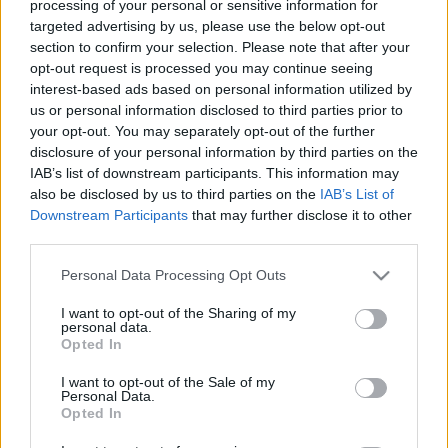
processing of your personal or sensitive information for
A
Blikk írta meg
, a TV2 pedig megerősítette a
targeted advertising by us, please use the below opt-out
bulvárlapnak az információt, hogy
a hamarosan
section to confirm your selection. Please note that after your
érkező békítő/családegyesítő műsor, az Egymás
opt-out request is processed you may continue seeing
szemében műsorvezetője Jakupcsek Gabriella
interest-based ads based on personal information utilized by
lesz
. A műsorba olyan emberek jelentkezését várják,
us or personal information disclosed to third parties prior to
akiknek megromlott a kapcsolata valamelyik
your opt-out. You may separately opt-out of the further
rokonával, barátjával vagy ismerősével, és szeretné
disclosure of your personal information by third parties on the
rendezni a dolgokat. A rövid ismertető alapján kicsit
IAB’s list of downstream participants. This information may
also be disclosed by us to third parties on the
IAB’s List of
hajaz a produkció az RTL Klubon 2015 végén indult,
Downstream Participants
that may further disclose it to other
azonnal sikeressé vált Keresem a családomra,
third parties.
melyben szintén a békítés, az újraegyesítés az egyik
fő cél.
Please note that this website/app uses one or more Google
Personal Data Processing Opt Outs
services and may gather and store information including but
Jakupcsek Gabriellának nem lesz idegen terep a TV2,
not limited to your visit or usage behaviour. You may click to
I want to opt-out of the Sharing of my
ugyanis
a köztévés időszaka előtt már dolgozott
personal data.
grant or deny consent to Google and its third-party tags to
Opted In
náluk
. Olyan műsorok fűződnek a nevéhez mint a
use your data for below specified purposes in below Google
Multimilliomos
, vagy a nagy botrányt kavart
Az
consent section.
I want to opt-out of the Sale of my
igazság ára
, amelyet ma talán képernyőre sem
Personal Data.
engednének (nem is csoda, hogy anno el is
Opted In
sötétítették miatta a TV2-t fél órára). A TV2-re