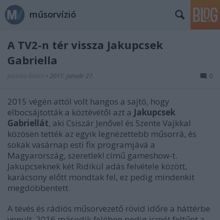
műsorvízió
A TV2-n tér vissza Jakupcsek
Gabriella
Jasinka Ádám
•
2017. január 27.
0
2015 végén attól volt hangos a sajtó, hogy
elbocsájtották a köztévétől azt a
Jakupcsek
Gabriellát
, aki Csiszár Jenővel és Szente Vajkkal
közösen tették az egyik legnézettebb műsorrá, és
sokak vasárnap esti fix programjává a
Magyarország, szeretlek! című gameshow-t.
Jakupcseknek két Ridikül adás felvétele között,
karácsony előtt mondtak fel, ez pedig mindenkit
megdöbbentett.
A tévés és rádiós műsorvezető rövid időre a háttérbe
vonult, 2016 második felében pedig ismét feltűnt a