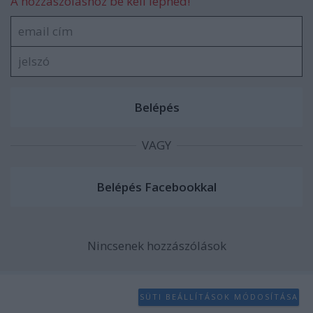
A hozzászóláshoz be kell lépned!
VAGY
Nincsenek hozzászólások
SÜTI BEÁLLÍTÁSOK MÓDOSÍTÁSA