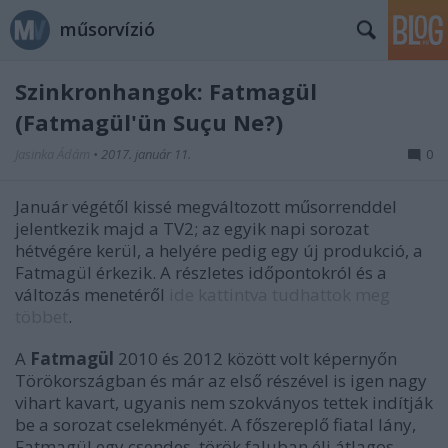
műsorvízió
Szinkronhangok: Fatmagül
(Fatmagül'ün Suçu Ne?)
Jasinka Ádám
•
2017. január 11.
0
Január végétől kissé megváltozott műsorrenddel
jelentkezik majd a TV2; az egyik napi sorozat
hétvégére kerül, a helyére pedig egy új produkció, a
Fatmagül érkezik. A részletes időpontokról és a
változás menetéről
ide kattintva tudhattok meg
többet
.
A
Fatmagül
2010 és 2012 között volt képernyőn
Törökországban és már az első részével is igen nagy
vihart kavart, ugyanis nem szokványos tettek indítják
be a sorozat cselekményét. A főszereplő fiatal lány,
Fatmagül egy csendes, török faluban éli átlagos