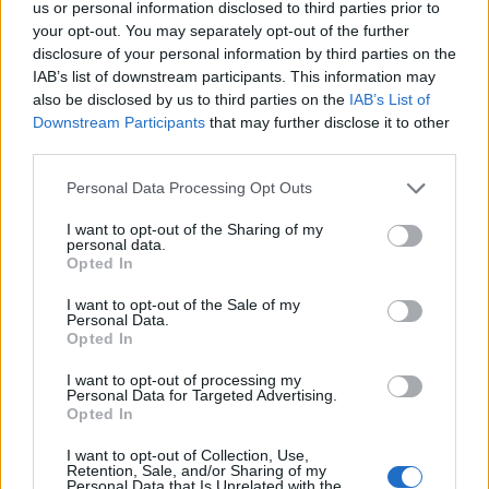
Beren Saat (Fatmagül) - Vágó Bernadett
us or personal information disclosed to third parties prior to
Engin Akyürek
(
Kerim
) -
Horváth Illés
your opt-out. You may separately opt-out of the further
Esra Dermancıoğlu
(
Mukaddes
) -
Nádasi Veronika
disclosure of your personal information by third parties on the
IAB’s list of downstream participants. This information may
Bülent Seyran
(
Rahmi
) -
Elek Ferenc
also be disclosed by us to third parties on the
IAB’s List of
Fırat Çelik
(
Mustafa
) -
Dolmány Attila
Downstream Participants
that may further disclose it to other
Sumru Yavrucuk
(
Nine mama
) -
Zsurzs Kati
third parties.
Engin Öztürk
(
Selim
) -
Seszták Szabolcs
Kaan Taşaner
(
Erdogan
) -
Joó Gábor
Please note that this website/app uses one or more Google
Personal Data Processing Opt Outs
Buğra Gülsoy
(
Vural
) -
Lengyel Tamás
services and may gather and store information including but
Murat Daltaban
(
Münir
) -
Debreczeny Csaba
not limited to your visit or usage behaviour. You may click to
I want to opt-out of the Sharing of my
personal data.
Musa Uzunlar
(
Resat
) -
Fazekas István
grant or deny consent to Google and its third-party tags to
Opted In
Deniz Türkali
(
Perihan
) -
Andresz Kati
use your data for below specified purposes in below Google
Seda Güven
(
Meltem
) -
Sallai Nóra
consent section.
I want to opt-out of the Sale of my
Mehmet Uslu (Rifat) - Németh Gábor
Personal Data.
Opted In
Toygun Ateş
(
Emin
) -
Kajtár Róbert
Sacide Taşaner
(
Halide
) -
Makay Andrea
I want to opt-out of processing my
Aziz Sarvan
(
Turaner
) -
Sótonyi Gábor
Personal Data for Targeted Advertising.
Veda Yurtsever İpek
(
Ender
) -
Xantus Barbara
Opted In
Deniz Baytaş
(
Hilmiye
) -
Keönch Anna
I want to opt-out of Collection, Use,
Servet Pandur
(
Leman
) -
Kiss Erika
Retention, Sale, and/or Sharing of my
Zühtü Erkan
(
Semsi
) -
Harmath Imre
Personal Data that Is Unrelated with the