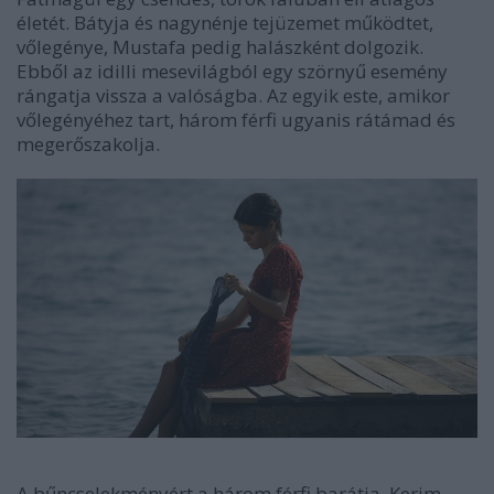
életét. Bátyja és nagynénje tejüzemet működtet,
vőlegénye, Mustafa pedig halászként dolgozik.
Ebből az idilli mesevilágból egy szörnyű esemény
rángatja vissza a valóságba. Az egyik este, amikor
vőlegényéhez tart, három férfi ugyanis rátámad és
megerőszakolja.
A bűncselekményért a három férfi barátja, Kerim