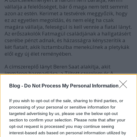
vállalja a felelősséget, bár ő maga nem tett semmit
azon az estén. Kerimet a testvérek meggyőzik, hogy
ez az egyetlen megoldás, és nem elég ha csak
magára vállalja, feleségül is kell vennie a fiatal lányt.
Az erőszakolók Fatmagül családjának a hallgatásért
cserébe pénzt adnak, és házasságra kényszerítik a
két fiatalt, akik Isztambulba menekülnek a pletykák
elől egy új élet reményében.
A címszereplő lányt Beren Saat alakítja, akit
immáron harmadjára, a Tiltott szerelem és A
szultána után ismét
Vágó Bernadett
szinkronizál
Blog -
Do Not Process My Personal Information
majd. Az erőszakot ártatlanul magára vállaló fiatal
férfit, a Kerimet játszó Engin Akyürek magyar hangja
pedig
Horváth Illés
lesz.
A magyar hangok és a
If you wish to opt-out of the sale, sharing to third parties, or
stáb névsorát a TOVÁBB-ra kattintva tudjátok
processing of your personal or sensitive information for
elolvasni.
targeted advertising by us, please use the below opt-out
section to confirm your selection. Please note that after your
Fatmagül (Fatmagül'ün Suçu Ne?)
opt-out request is processed you may continue seeing
interest-based ads based on personal information utilized by