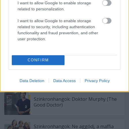
I want to allow Google to enable storage
related to personalization.
Címkék:
szinkron
török sorozat
TV2
Fatmagül
Masterfilm
Digital
szinkron 2017
Fatmagülün Suçu Ne?
I want to allow Google to enable storage
related to security, including authentication
functionality and fraud prevention, and other
user protection.
Ajánlott bejegyzések:
CONFIRM
Szinkronhangok: Szemfényvesztők
(Deception)
Data Deletion
Data Access
Privacy Policy
Szinkronhangok: Doktor Murphy (The
Good Doctor)
Szinkronhangok: Ne aggódj, a maffia