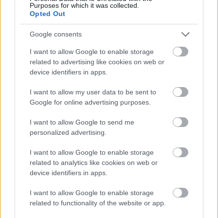
Purposes for which it was collected.
Salih Zeki Yorulmaz (Galip) - Pálfai Péter
Opted Out
Ata Yılmaz Önal
(
Murat
) -
Straub Martin
További magyar hangok: Fehér Péter, Sörös Miklós,
Google consents
Kanda Pál
I want to allow Google to enable storage
Főcímes: Korbuly Péter
related to advertising like cookies on web or
device identifiers in apps.
Magyar szöveg: Makray Gábor, Nikas Dániel
I want to allow my user data to be sent to
Hangmérnök: Nemes László
Google for online advertising purposes.
Gyártásvezető: Masoll Ildikó
Szinkronrendező: Vági Tibor
I want to allow Google to send me
Stúdió: Masterfilm Digital
personalized advertising.
Ha érdekelnek a magyar nyelven adott török
I want to allow Google to enable storage
sorozatok, lájkolj minket.
related to analytics like cookies on web or
device identifiers in apps.
Forrás: TV2
I want to allow Google to enable storage
related to functionality of the website or app.