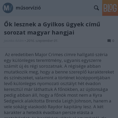
műsorvízió
Ők lesznek a Gyilkos ügyek című
sorozat magyar hangjai
Jasinka Ádám
•
2016. szeptember 01.
0
Az eredetiben Major Crimes címre hallgató széria
egy különleges teremtmény, ugyanis egyszerre
számít új és régi sorozatnak. A régisége abban
mutatkozik meg, hogy a benne szereplő karaktereket
és színészeket, valamint a történet középpontjában
levő különleges nyomozati osztályt hét évadon
keresztül már láthattuk A főnökben, az újdonsága
pedig abban áll, hogy a főnök most nem a Kyra
Sedgwick alakította Brenda Leigh Johnson, hanem a
vele sokáig viaskodó Raydor kapitány lesz. A két
karakter a hetedik évadban persze elásta a