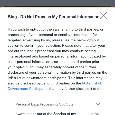
Blog -
Do Not Process My Personal Information
If you wish to opt-out of the sale, sharing to third parties, or
processing of your personal or sensitive information for
targeted advertising by us, please use the below opt-out
section to confirm your selection. Please note that after your
opt-out request is processed you may continue seeing
interest-based ads based on personal information utilized by
us or personal information disclosed to third parties prior to
your opt-out. You may separately opt-out of the further
disclosure of your personal information by third parties on the
IAB’s list of downstream participants. This information may
Gyilkos ügyek (Major Crimes)
also be disclosed by us to third parties on the
IAB’s List of
Downstream Participants
that may further disclose it to other
Mary McDonnell (Raydor kapitány) - Szórádi Erika
third parties.
G.W. Bailey (Provenza) - Konrád Antal
Tony Denison (Flynn) - Rosta Sándor
Please note that this website/app uses one or more Google
Personal Data Processing Opt Outs
Michael Paul Chan (Tao) - Pálfai Péter
services and may gather and store information including but
Raymond Cruz (Sanchez) - Háda János
not limited to your visit or usage behaviour. You may click to
I want to opt-out of the Sharing of my