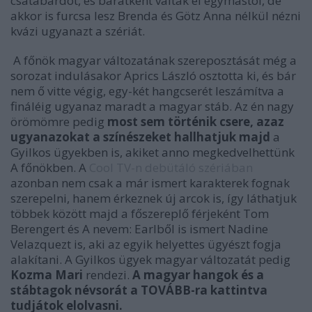
csatabárdot, és barátként váltak el egymástól, de
akkor is furcsa lesz Brenda és Götz Anna nélkül nézni
kvázi ugyanazt a szériát.
A főnök magyar változatának szereposztását még a
sorozat indulásakor Aprics László osztotta ki, és bár
nem ő vitte végig, egy-két hangcserét leszámítva a
fináléig ugyanaz maradt a magyar stáb. Az én nagy
örömömre pedig
most sem történik csere, azaz
ugyanazokat a színészeket hallhatjuk majd
a
Gyilkos ügyekben is, akiket anno megkedvelhettünk
A főnökben. A
Cool TV-n debütáló szériában
azonban nem csak a már ismert karakterek fognak
szerepelni, hanem érkeznek új arcok is, így láthatjuk
többek között majd a főszereplő férjeként Tom
Berengert és A nevem: Earlből is ismert Nadine
Velazquezt is, aki az egyik helyettes ügyészt fogja
alakítani. A Gyilkos ügyek magyar változatát pedig
Kozma Mari
rendezi.
A magyar hangok és a
stábtagok névsorát a TOVÁBB-ra kattintva
tudjátok elolvasni.