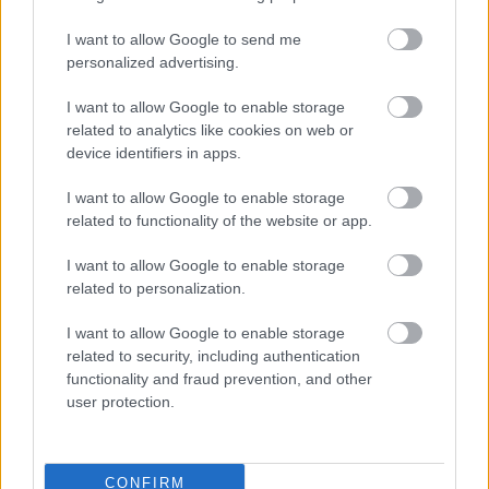
I want to allow Google to send me
personalized advertising.
Címkék:
szinkron
RTL Klub
The Closer
A főnök
Mikroszinkron
Gyilkos ügyek
Major Crimes
I want to allow Google to enable storage
related to analytics like cookies on web or
device identifiers in apps.
I want to allow Google to enable storage
Ajánlott bejegyzések:
related to functionality of the website or app.
I want to allow Google to enable storage
Szinkronhangok: Doktor Murphy (The
related to personalization.
Good Doctor)
I want to allow Google to enable storage
related to security, including authentication
functionality and fraud prevention, and other
Lefelezik a Jóban Rosszban premier
user protection.
epizódjainak számát
CONFIRM