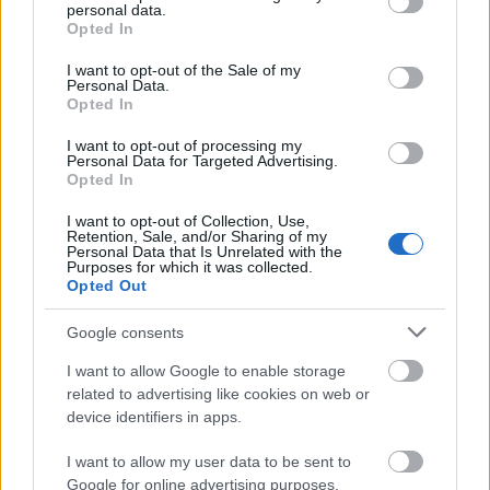
personal data.
Phillip P. Keene (Buzz) - Mesterházy Gyula
grant or deny consent to Google and its third-party tags to
Opted In
Kearran Giovanni (Skyes) - Erdős Borcsa
use your data for below specified purposes in below Google
Graham Patrick Martin (Rusty) - Baráth István
consent section.
I want to opt-out of the Sale of my
Personal Data.
Jonathan Del Arco (Dr. Morales) - Szatmári Attila
Opted In
Robert Gossett (Taylor) - Berzsenyi Zoltán
Ransford Doherty (Kendall) - Sörös Miklós
I want to opt-out of processing my
Kathe Mazur (Hobbs) - Peller Mariann
Personal Data for Targeted Advertising.
Opted In
Jon Tenney (Fritz) - Fekete Ernő
Nadine Velazquez (Rios) - Huszárik Kata
I want to opt-out of Collection, Use,
Tom Berenger (Jack Raydor) - Borbiczki Ferenc
Retention, Sale, and/or Sharing of my
Personal Data that Is Unrelated with the
Purposes for which it was collected.
Magyar szöveg: Bogdán László, Máté Levente
Opted Out
Hangmérnök. Bán Péter
Vágó: Kozma Judit
Google consents
Gyártásvezető: Rácz Gabriella
I want to allow Google to enable storage
Szinkronrendező: Kozma Mari
related to advertising like cookies on web or
Stúdió: Mikroszinkron
device identifiers in apps.
Forrás: RTL Klub
I want to allow my user data to be sent to
Google for online advertising purposes.