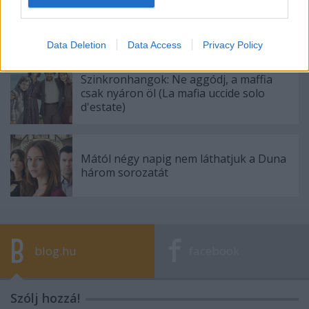
Szinkronhangok: LA to Vegas - A
jackpotjárat (LA to Vegas)
Data Deletion
Data Access
Privacy Policy
Szinkronhangok: Ne aggódj, a maffia
csak nyáron öl (La mafia uccide solo
d'estate)
Mától négy napig nem láthatjuk a Duna
három sorozatát
blog.hu
facebook
Szólj hozzá!