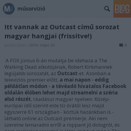
műsorvízió
Itt vannak az Outcast című sorozat
magyar hangjai (frissítve!)
Jasinka Ádám
•
2016. május 20.
0
A FOX június 6-án mutatja be idehaza a The
Walking Dead alkotójának, Robert Kirkmannek
legújabb sorozatát, az
Outcast
-et. Azonban a
televíziós premier előtt,
a mai napon - eddig
példátlan módon - a tévéadó hivatalos Facebook
oldalán élőben lehet majd streamelni a széria
első részét
, ráadásul magyar nyelven. Közép-
európai idő szerint este tíz órától lesz majd
egyszerre 61 országban - köztük hazánkban is -
látható online az Outcast premierje. Aki nem
szeretne lemaradni erről a roppant jó dologról, és