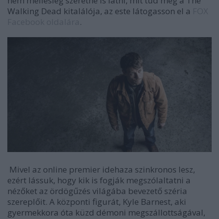
nem mellesleg szeretné is látni, mit tud még a The
Walking Dead kitalálója, az este látogasson el a
FOX
Facebook oldalára
.
Mivel az online premier idehaza szinkronos lesz,
ezért lássuk, hogy kik is fogják megszólaltatni a
nézőket az ördögűzés világába bevezető széria
szereplőit. A központi figurát, Kyle Barnest, aki
gyermekkora óta küzd démoni megszállottságával,