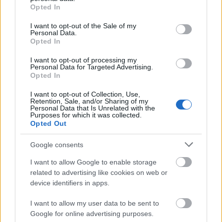
grant or deny consent to Google and its third-party tags to
Madeleine McGraw (Amber) - Pál Zsófia
Opted In
use your data for below specified purposes in below Google
Gabriel Bateman (Joshua) - Pál Dániel
consent section.
I want to opt-out of the Sale of my
Lacy Camp (Betsy) - Orosz Anna
Personal Data.
Dakota Lee (Mindy) - Tamási Nikoletta
Opted In
Jill Jane Clements (Florence) - Zsurzs Kati
I want to opt-out of processing my
Kate Lyn Sheil (Allison) - Nemes Takách Kata
Personal Data for Targeted Advertising.
Jackie Prucha (Regina) - Horváth Zsuzsa
Opted In
Főcím: Endrédi Máté
I want to opt-out of Collection, Use,
Retention, Sale, and/or Sharing of my
Personal Data that Is Unrelated with the
Magyar szöveg: Petőcz István
Purposes for which it was collected.
Opted Out
Hangmérnök: Tóth Imre
Vágó: Baja Gábor
Google consents
Gyártásvezető: Gyarmati Zsolt
Szinkronrendező: Zentai Mária
I want to allow Google to enable storage
Stúdió: Masterfilm Digital
related to advertising like cookies on web or
device identifiers in apps.
A leírás és a kép forrása: FOX
I want to allow my user data to be sent to
Google for online advertising purposes.