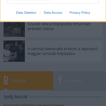
csak nyáron öl (La mafia uccide solo
d'estate)
Data Deletion
Data Access
Privacy Policy
Szünet nélkül folytatódik itthon két
premier széria
A vártnál hamarabb érkezik a népszerű
magyar sorozat folytatása
blog.hu
facebook
Szólj hozzá!
A hozzászóláshoz be kell lépned!