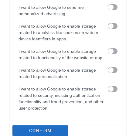
I want to allow Google to send me
Címkék:
szinkron
világpremier
FOX
The Walking Dead
Robert
personalized advertising.
Kirkman
Masterfilm Digital
Outcast
online premier
I want to allow Google to enable storage
related to analytics like cookies on web or
device identifiers in apps.
I want to allow Google to enable storage
Ajánlott bejegyzések:
related to functionality of the website or app.
Megszűnik az egyik hazai, romantikus
I want to allow Google to enable storage
sorozatokat vetítő tévécsatorna
related to personalization.
I want to allow Google to enable storage
related to security, including authentication
functionality and fraud prevention, and other
Új logót kap és arculatot vált az egyik
hazai sorozatcsatorna
user protection.
CONFIRM
Szinkronhangok: Ne aggódj, a maffia