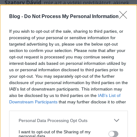
Szatory Dávid
, míg azt a vidéki prédikátort, akinek
segítségével megpróbál megszabadulni az őt kísértő
természetfeletti erőktől
Kőszegi Ákos
fogja
Blog -
Do Not Process My Personal Information
szinkronizálni. A főszereplőnek azonban rá kell
ébrednie arra, hogy ha végleg megszabadul
If you wish to opt-out of the sale, sharing to third parties, or
démonjaitól, akkor nem csak a saját élete, hanem a
processing of your personal or sensitive information for
világ sorsa is megváltozik. Köszönet a stáblistáért a
targeted advertising by us, please use the below opt-out
FOX-nak! A magyar hangokat a
TOVÁBB
-ra kattintva
section to confirm your selection. Please note that after your
tudjátok elolvasni.
opt-out request is processed you may continue seeing
interest-based ads based on personal information utilized by
us or personal information disclosed to third parties prior to
Outcast (Outcast)
your opt-out. You may separately opt-out of the further
disclosure of your personal information by third parties on the
Patrick Fugit (Kyle) - Szatory Dávid
IAB’s list of downstream participants. This information may
Philip Glenister (Anderson tiszteletes) - Kőszegi Ákos
also be disclosed by us to third parties on the
IAB’s List of
Wrenn Schmidt (Megan) - Haffner Anikó
Downstream Participants
that may further disclose it to other
Reg E. Cathey (Giles) - Faragó András
third parties.
Callie Brook McClincy (Holly) - Gyarmati Laura
Please note that this website/app uses one or more Google
Personal Data Processing Opt Outs
David Denman (Mark) - Schneider Zoltán
services and may gather and store information including but
Willie C. Carpenter (Norville) - Várkonyi András
not limited to your visit or usage behaviour. You may click to
I want to opt-out of the Sharing of my
Pete Burris (Ogden) - Galbenisz Tomasz
personal data.