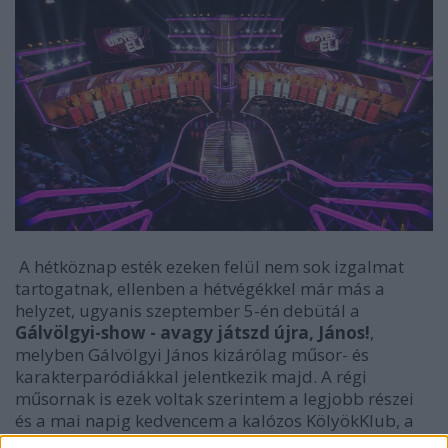
A hétköznap esték ezeken felül nem sok izgalmat
tartogatnak, ellenben a hétvégékkel már más a
helyzet, ugyanis szeptember 5-én debütál a
Gálvölgyi-show - avagy játszd újra, János!
,
melyben Gálvölgyi János kizárólag műsor- és
karakterparódiákkal jelentkezik majd. A régi
műsornak is ezek voltak szerintem a legjobb részei
és a mai napig kedvencem a kalózos KölyökKlub, a
Barátok közt vagy a Leggyengébb láncszem