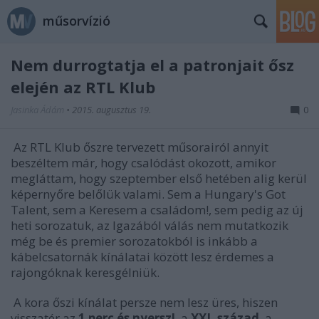
műsorvízió
Nem durrogtatja el a patronjait ősz
elején az RTL Klub
Jasinka Ádám
•
2015. augusztus 19.
0
Az RTL Klub őszre tervezett műsorairól annyit
beszéltem már, hogy csalódást okozott, amikor
megláttam, hogy szeptember első hetében alig kerül
képernyőre belőlük valami. Sem a Hungary's Got
Talent, sem a Keresem a családom!, sem pedig az új
heti sorozatuk, az Igazából válás nem mutatkozik
még be és premier sorozatokból is inkább a
kábelcsatornák kínálatai között lesz érdemes a
rajongóknak keresgélniük.
A kora őszi kínálat persze nem lesz üres, hiszen
visszatér az
1 perc és nyersz!
, a
XXI. század
, a