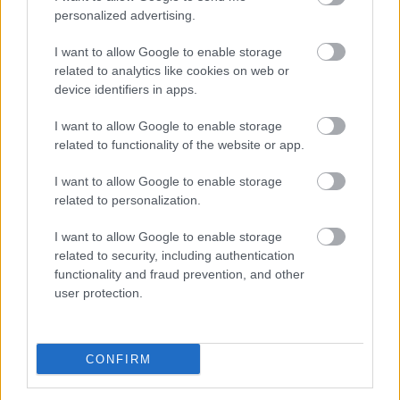
Szerda:
personalized advertising.
21:55: Szulejmán
I want to allow Google to enable storage
22:55: Híradó
related to analytics like cookies on web or
23:25: Házon kívül
device identifiers in apps.
Csütörtök:
I want to allow Google to enable storage
related to functionality of the website or app.
21:55: CSI: A helyszínelők (9. évad)
22:55: Híradó
I want to allow Google to enable storage
23:30: Brandmánia
related to personalization.
Péntek:
I want to allow Google to enable storage
related to security, including authentication
22:00: film
functionality and fraud prevention, and other
user protection.
Szombat:
13:50: A harc törvénye (2. évad)
CONFIRM
16:00: film
18:00: Híradó