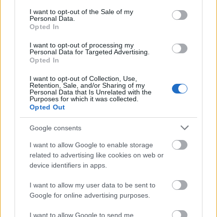
consent section.
15:10: A szerelem foglyai
I want to opt-out of the Sale of my
Personal Data.
16:20: A mentalista (2. évad, ism.)
Opted In
17:20: Fókusz
18:00: Híradó
I want to opt-out of processing my
18:55: 1 perc és nyersz!
Personal Data for Targeted Advertising.
Opted In
20:00: Éjjel-nappal Budapest
21:20: Barátok közt
I want to opt-out of Collection, Use,
Retention, Sale, and/or Sharing of my
Personal Data that Is Unrelated with the
Hétfő:
Purposes for which it was collected.
Opted Out
21:55: Dr. Csont (6. évad, ism.)
22:50: Híradó
Google consents
23:20: A főnök (7. évad)
I want to allow Google to enable storage
related to advertising like cookies on web or
Kedd:
device identifiers in apps.
21:55: Castle (5. évad, folytatás)
I want to allow my user data to be sent to
22:50: Híradó
Google for online advertising purposes.
23:20: XXI. század
I want to allow Google to send me