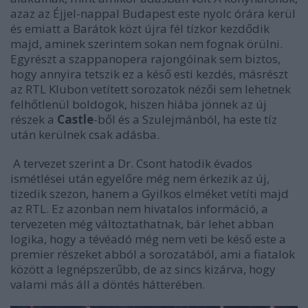
azaz az Éjjel-nappal Budapest este nyolc órára kerül
és emiatt a Barátok közt újra fél tízkor kezdődik
majd, aminek szerintem sokan nem fognak örülni.
Egyrészt a szappanopera rajongóinak sem biztos,
hogy annyira tetszik ez a késő esti kezdés, másrészt
az RTL Klubon vetített sorozatok nézői sem lehetnek
felhőtlenül boldogok, hiszen hiába jönnek az új
részek a
Castle
-ből és a Szulejmánból, ha este tíz
után kerülnek csak adásba.
A tervezet szerint a Dr. Csont hatodik évados
ismétlései után egyelőre még nem érkezik az új,
tizedik szezon, hanem a Gyilkos elméket vetíti majd
az RTL. Ez azonban nem hivatalos információ, a
tervezeten még változtathatnak, bár lehet abban
logika, hogy a tévéadó még nem veti be késő este a
premier részeket abból a sorozatából, ami a fiatalok
között a legnépszerűbb, de az sincs kizárva, hogy
valami más áll a döntés hátterében.