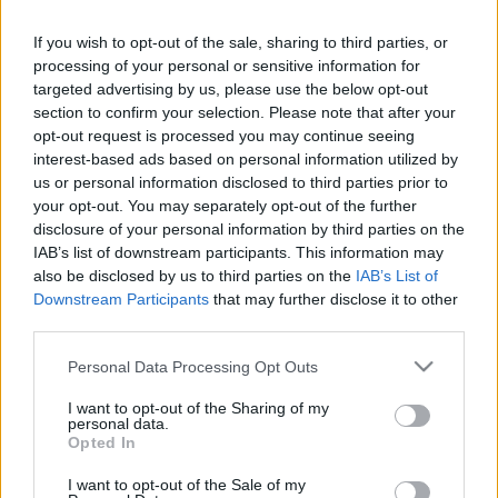
a téma utánzása már korábban sem jött be a TV2-
If you wish to opt-out of the sale, sharing to third parties, or
nek, elég csak A konyha ördögére gondolni, ami
processing of your personal or sensitive information for
hiába volt gasztroműsor, nem tetszett meg igazán az
targeted advertising by us, please use the below opt-out
embereknek.
section to confirm your selection. Please note that after your
opt-out request is processed you may continue seeing
A Milliomos szakács, ha ügyesen szerkesztett
interest-based ads based on personal information utilized by
vetélkedő lesz és nem versenyre épülő reality, mint A
us or personal information disclosed to third parties prior to
konyhafőnök, akkor akár jó is lehet, de nem értem,
your opt-out. You may separately opt-out of the further
disclosure of your personal information by third parties on the
hogy miért kell ennyire direkt módon másolni, ha
IAB’s list of downstream participants. This information may
pedig nem erről van szó, akkor legalább ügyesebben
also be disclosed by us to third parties on the
IAB’s List of
kellene tálalni, mert így úgy néz ki, hogy futnak az
Downstream Participants
that may further disclose it to other
RTL Klub után és nem saját maguk szeretnének
third parties.
irányt szabni.
Please note that this website/app uses one or more Google
Personal Data Processing Opt Outs
services and may gather and store information including but
not limited to your visit or usage behaviour. You may click to
I want to opt-out of the Sharing of my
personal data.
grant or deny consent to Google and its third-party tags to
Opted In
use your data for below specified purposes in below Google
consent section.
I want to opt-out of the Sale of my