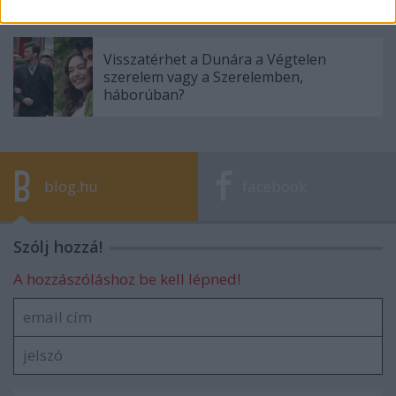
Visszatérhet a Dunára a Végtelen
szerelem vagy a Szerelemben,
háborúban?
blog.hu
facebook
Szólj hozzá!
A hozzászóláshoz be kell lépned!