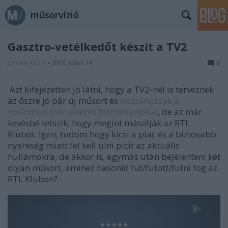
műsorvízió
Gasztro-vetélkedőt készít a TV2
Jasinka Ádám
•
2015. július 14.
0
Azt kifejezetten jó látni, hogy a TV2-nél is terveznek
az őszre jó pár új műsort és
visszahozzák a
korábban
már sikeres formátumokat
, de az már
kevésbé tetszik, hogy megint másolják az RTL
Klubot. Igen, tudom hogy kicsi a piac és a biztosabb
nyereség miatt fel kell ülni picit az aktuális
hullámokra, de akkor is, egymás után bejelenteni két
olyan műsort, amihez hasonló fut/futott/futni fog az
RTL Klubon?