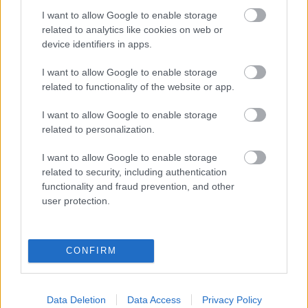
I want to allow Google to enable storage
Ajánlott bejegyzések:
related to analytics like cookies on web or
device identifiers in apps.
Újra látható lesz a magyar gyártású
I want to allow Google to enable storage
zenés vígjátéksorozat (videó)
related to functionality of the website or app.
I want to allow Google to enable storage
related to personalization.
Vidéki hentesről készítheti legújabb
sorozatát az RTL Magyarország
I want to allow Google to enable storage
related to security, including authentication
functionality and fraud prevention, and other
user protection.
Szünet nélkül folytatódik itthon két
premier széria
CONFIRM
Mától négy napig nem láthatjuk a Duna
Data Deletion
Data Access
Privacy Policy
három sorozatát