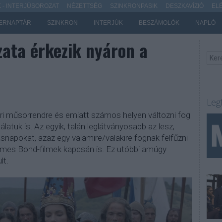
- INTERJÚSOROZAT
NÉZETTSÉG
SZINKRONPASIK
DESZKAVÍZIÓ
EL
ERNAPTÁR
SZINKRON
INTERJÚK
BESZÁMOLÓK
NAPLÓ
ozata érkezik nyáron a
Leg
ári műsorrendre és emiatt számos helyen változni fog
latuk is. Az egyik, talán leglátványosabb az lesz,
napokat, azaz egy valamire/valakire fognak felfűzni
James Bond-filmek kapcsán is. Ez utóbbi amúgy
lt.