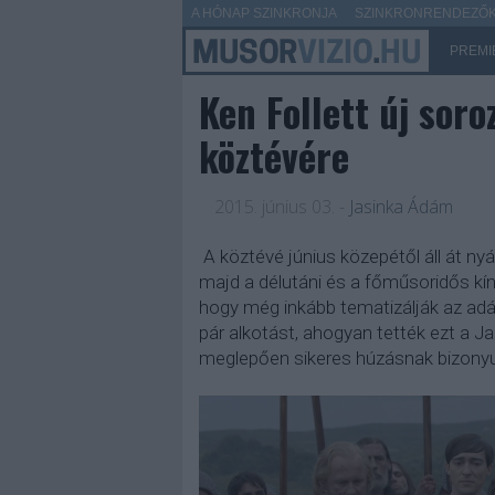
A HÓNAP SZINKRONJA
SZINKRONRENDEZŐK 
PREMI
Ken Follett új sor
köztévére
2015. június 03.
-
Jasinka Ádám
A köztévé június közepétől áll át ny
majd a délutáni és a főműsoridős kíná
hogy még inkább tematizálják az adás
pár alkotást, ahogyan tették ezt a 
meglepően sikeres húzásnak bizonyu