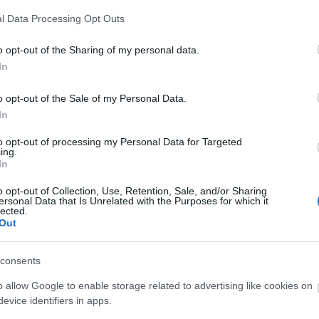
A Fa
l Data Processing Opt Outs
A ko
A Ko
o opt-out of the Sharing of my personal data.
A mi 
In
A sz
Balo
o opt-out of the Sale of my Personal Data.
Bará
In
Cast
Come
to opt-out of processing my Personal Data for Targeted
Cool
ing.
Dow
In
Dr. 
o opt-out of Collection, Use, Retention, Sale, and/or Sharing
Dun
ersonal Data that Is Unrelated with the Purposes for which it
előz
lected.
Euro
Out
Film
forg
consents
FOX
Gund
o allow Google to enable storage related to advertising like cookies on
haza
evice identifiers in apps.
HBO