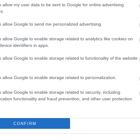
HBO
o allow my user data to be sent to Google for online advertising
Heti
s.
híre
hum
to allow Google to send me personalized advertising.
inter
Izau
o allow Google to enable storage related to analytics like cookies on
játé
evice identifiers in apps.
kábe
kedv
o allow Google to enable storage related to functionality of the website
kvíz
Labo
M1
o allow Google to enable storage related to personalization.
m1
M4 S
o allow Google to enable storage related to security, including
Mafi
cation functionality and fraud prevention, and other user protection.
magy
Mast
Mikr
MTV
CONFIRM
Munk
műs