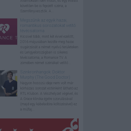
Államokban idén indult, és egy évadot
követően be is fejezett széria, a
Szemfényvesztők. A...
Megszűnik az egyik hazai,
romantikus sorozatokat vetítő
tévécsatorna
Kicsivel több, mint két évvel ezelőtt,
2016 májusában kezdte meg hazai
sugárzását a német nyelvű területeken
és Lengyelországban is sikeres
tévécsatorna, a Romance TV. A
zömében német szériákat vetítő...
Szinkronhangok: Doktor
Murphy (The Good Doctor)
Nagyon hosszú ideje nem volt már
kórházas sorozat esténként látható az
RTL Klubon. A Vészhelyzet végével, és
A Grace klinika éjjelre szorulásával
(majd egy kábeladóra költözésével) ez
a műfaj...