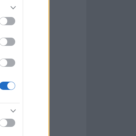
l
nyhafőnök
nyhafőnök
kis falunk
ultána
g Mix
tok közt
le
dy Central
 TV
nton Abbey
Csont
a TV
etes
víziós Dalfesztivál
Box
atás
el Takács Gábor
i sorozat