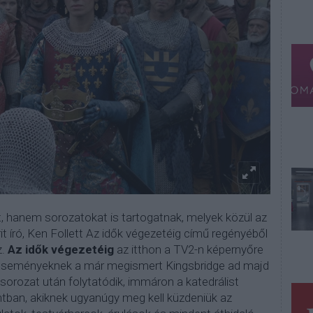
 hanem sorozatokat is tartogatnak, melyek közül az
t író, Ken Follett Az idők végezetéig című regényéből
z.
Az idők végezetéig
az itthon a TV2-n képernyőre
 az eseményeknek a már megismert Kingsbridge ad majd
 sorozat után folytatódik, immáron a katedrálist
ntban, akiknek ugyanúgy meg kell küzdeniük az