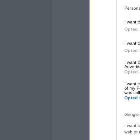
Persona
I want t
Opted 
I want t
Opted 
I want 
Advertis
Opted 
I want t
of my P
was col
Opted 
Google 
I want t
web or d