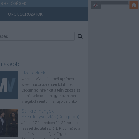
ÉRHETŐSÉGEK
TÖRÖK SOROZATOK
frissebb
Elköltöztünk
A MűsorVíziót júliustól új címen, a
www.musorvizio.hu-n találjátok.
Cikkeinket, híreinket a televíziózás és
természetesen a magyar szinkron
világából ezentúl már új oldalunkon...
Szinkronhangok:
Szemfényvesztők (Deception)
Július 17-én, kedden 21.30-kor dupla
résszel debütál az RTL Klub műsorán
"az új Mentalista", az Egyesült