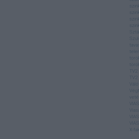
szin
szin
szin
szin
Sztá
Szul
tava
tele
törö
törö
TV2
TV2 
Váló
Végt
veté
VIA
Vias
VIA
VIA
X-fa