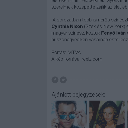
életükért, mint elődeiknek. Gyors ind
szerelmek közepette zajlik az élet e
A sorozatban több ismerős színészt 
Cynthia Nixon
(Szex és New York) 
magyar színész, köztük
Fenyő Iván
huszonegyedikén vasárnap este lesz
Forrás: MTVA
A kép forrása: reelz.com
Ajánlott bejegyzések: