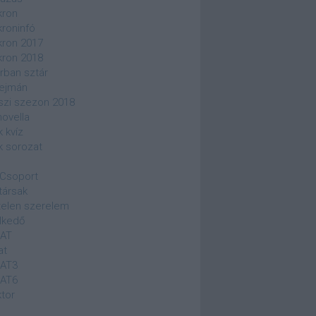
kron
kroninfó
kron 2017
kron 2018
rban sztár
ejmán
szi szezon 2018
novella
k kvíz
k sorozat
Csoport
társak
elen szerelem
lkedő
SAT
at
SAT3
SAT6
ktor