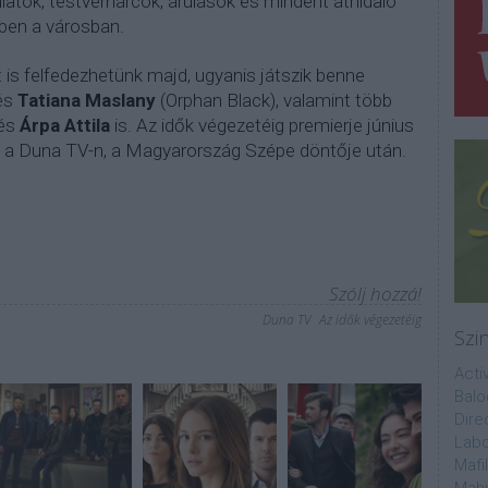
ulatok, testvérharcok, árulások és mindent áthidaló
bben a városban.
is felfedezhetünk majd, ugyanis játszik benne
és
Tatiana Maslany
(Orphan Black), valamint több
és
Árpa Attila
is. Az idők végezetéig premierje június
 a Duna TV-n, a Magyarország Szépe döntője után.
Szólj hozzá!
Duna TV
Az idők végezetéig
Szi
Acti
Balo
Dire
Labo
Mafi