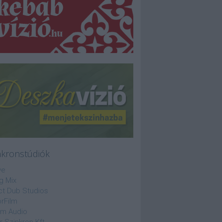
nkronstúdiók
ve
g Mix
ct Dub Studios
rFilm
lm Audio