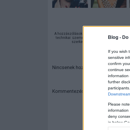
A hozzászólások a
vonatkozó jogszabályok
ér
Blog -
Do 
technikai
üzemeltetője semmilyen felelősséget
szerkesztőjéhez. Részletek a
Felha
If you wish 
sensitive in
confirm you
Nincsenek hozzászólások.
continue se
information 
further disc
participants
Kommentezéshez
lépj be
, vagy
regi
Downstream 
Please note
information 
deny consent
in below Go