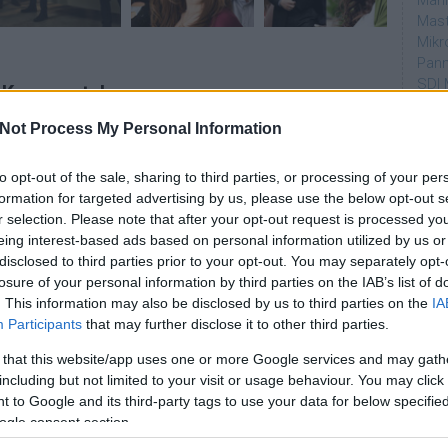
Mahi
Mast
Mikr
Pann
SDI 
Kommentek:
Sub
telmében felhasználói tartalomnak minősülnek, értük a
szolgáltatás
Not Process My Personal Information
 nem vállal, azokat nem ellenőrzi. Kifogás esetén forduljon a blog
Par
sználási feltételekben
és az
adatvédelmi tájékoztatóban
.
to opt-out of the sale, sharing to third parties, or processing of your per
dtvn
formation for targeted advertising by us, please use the below opt-out s
Puli
r selection. Please note that after your opt-out request is processed y
Magy
eing interest-based ads based on personal information utilized by us or
Desm
disclosed to third parties prior to your opt-out. You may separately opt-
Too
losure of your personal information by third parties on the IAB’s list of
emT
. This information may also be disclosed by us to third parties on the
IA
sztrálj
! ‐
Belépés Facebookkal
Participants
that may further disclose it to other third parties.
Cím
 that this website/app uses one or more Google services and may gath
aján
including but not limited to your visit or usage behaviour. You may click 
AMC
 to Google and its third-party tags to use your data for below specifi
amer
ogle consent section.
AXN
A Da