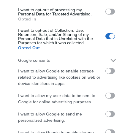
I want to opt-out of processing my
Personal Data for Targeted Advertising.
Szinkronhangok: Krypton (Krypton)
Opted In
I want to opt-out of Collection, Use,
Retention, Sale, and/or Sharing of my
Personal Data that Is Unrelated with the
Purposes for which it was collected.
Opted Out
blog.hu
facebook
Google consents
I want to allow Google to enable storage
Szólj hozzá!
related to advertising like cookies on web or
device identifiers in apps.
A hozzászóláshoz be kell lépned!
I want to allow my user data to be sent to
Google for online advertising purposes.
I want to allow Google to send me
personalized advertising.
I want to allow Google to enable storage