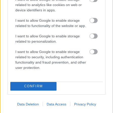
related to analytics like cookies on web or
device identifiers in apps.
VAGY
I want to allow Google to enable storage
related to functionality of the website or app.
I want to allow Google to enable storage
related to personalization.
Ördög Zoltán
I want to allow Google to enable storage
11 éve
related to security, including authentication
Tegnap óta lehet jelentkezni a Konyhafőnök 3.
functionality and fraud prevention, and other
évadába! Gondolom október közepétől fog menni a
user protection.
novemberi csúcsidőben.
A társkeresőt én vasárnapra várom. Az a nap a
CONFIRM
hiátusuk a saját gyártást tekintve.
Data Deletion
Data Access
Privacy Policy
Jasinka Ádám