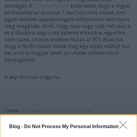
önmagát. A
Comment:Com
kiderítette, hogy a Vigyél
el! eredetije az ausztrál Take Out című műsor, ami
egyik részlete alapján engem kifejezetten nem nyert
meg magának. Arról, hogy napi vagy csak heti lesz-e
és a főadóra vagy csak kábelre érkezik-e, egyelőre
nem tudni, viszont érdekes húzás az RTL Klub-tól,
hogy a főzős műsor mellé még egy olyan műfajt hoz
be, amit a magyar tévék az utóbbi időben kicsit
hanyagoltak.
A kép forrása: origo.hu
Címkék:
RTL Klub
Istenes Bence
Vigyél el!
Blog -
Do Not Process My Personal Information