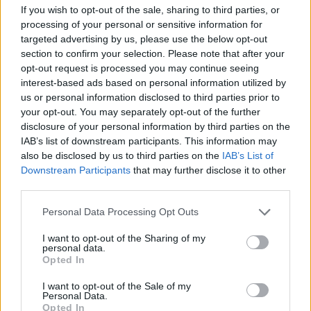
If you wish to opt-out of the sale, sharing to third parties, or
Ajánlott bejegyzések:
processing of your personal or sensitive information for
targeted advertising by us, please use the below opt-out
Szinkronhangok: Doktor Murphy (The
section to confirm your selection. Please note that after your
Good Doctor)
opt-out request is processed you may continue seeing
interest-based ads based on personal information utilized by
us or personal information disclosed to third parties prior to
your opt-out. You may separately opt-out of the further
Két országos tévépremier sorozat is
disclosure of your personal information by third parties on the
indul heteken belül az RTL Klubon
IAB’s list of downstream participants. This information may
also be disclosed by us to third parties on the
IAB’s List of
Downstream Participants
that may further disclose it to other
third parties.
Szinkronhangok: Ne aggódj, a maffia
csak nyáron öl (La mafia uccide solo
Please note that this website/app uses one or more Google
Personal Data Processing Opt Outs
d'estate)
services and may gather and store information including but
not limited to your visit or usage behaviour. You may click to
I want to opt-out of the Sharing of my
personal data.
grant or deny consent to Google and its third-party tags to
Opted In
use your data for below specified purposes in below Google
Mától négy napig nem láthatjuk a Duna
consent section.
három sorozatát
I want to opt-out of the Sale of my
Personal Data.
Opted In