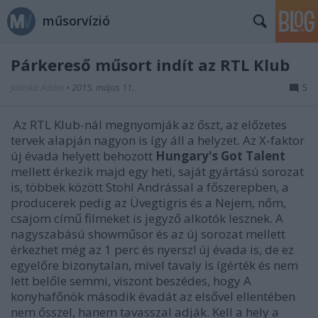
műsorvízió
Párkereső műsort indít az RTL Klub
Jasinka Ádám
•
2015. május 11.
5
Az RTL Klub-nál megnyomják az őszt, az előzetes
tervek alapján nagyon is így áll a helyzet. Az X-faktor
új évada helyett behozott
Hungary's Got Talent
mellett érkezik majd egy heti, saját gyártású sorozat
is, többek között Stohl Andrással a főszerepben, a
producerek pedig az Üvegtigris és a Nejem, nőm,
csajom című filmeket is jegyző alkotók lesznek. A
nagyszabású showműsor és az új sorozat mellett
érkezhet még az 1 perc és nyersz! új évada is, de ez
egyelőre bizonytalan, mivel tavaly is ígérték és nem
lett belőle semmi, viszont beszédes, hogy A
konyhafőnök második évadát az elsővel ellentében
nem ősszel, hanem tavasszal adják. Kell a hely a