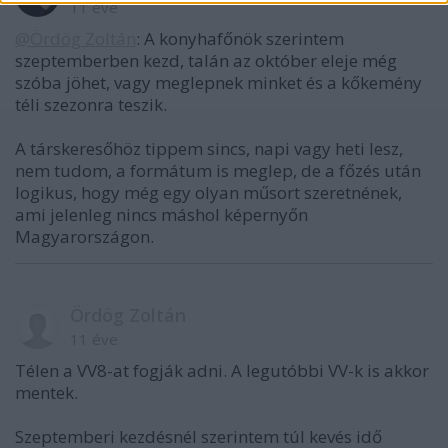
11 éve
@Ördög Zoltán
: A konyhafőnök szerintem
szeptemberben kezd, talán az október eleje még
szóba jöhet, vagy meglepnek minket és a kőkemény
téli szezonra teszik.
A társkeresőhöz tippem sincs, napi vagy heti lesz,
nem tudom, a formátum is meglep, de a főzés után
logikus, hogy még egy olyan műsort szeretnének,
ami jelenleg nincs máshol képernyőn
Magyarországon.
Ördög Zoltán
11 éve
Télen a VV8-at fogják adni. A legutóbbi VV-k is akkor
mentek.
Szeptemberi kezdésnél szerintem túl kevés idő