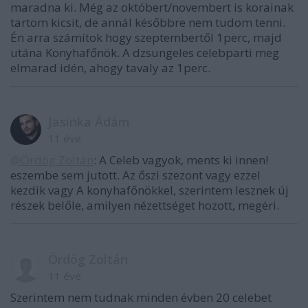
maradna ki. Még az októbert/novembert is korainak
tartom kicsit, de annál későbbre nem tudom tenni.
Én arra számítok hogy szeptembertől 1perc, majd
utána Konyhafőnök. A dzsungeles celebparti meg
elmarad idén, ahogy tavaly az 1perc.
Jasinka Ádám
11 éve
@Ördög Zoltán
: A Celeb vagyok, ments ki innen!
eszembe sem jutott. Az őszi szezont vagy ezzel
kezdik vagy A konyhafőnökkel, szerintem lesznek új
részek belőle, amilyen nézettséget hozott, megéri.
Ördög Zoltán
11 éve
Szerintem nem tudnak minden évben 20 celebet