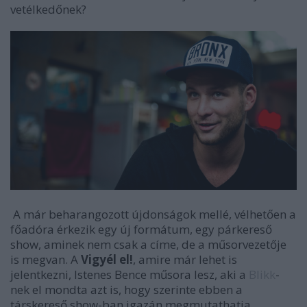
vetélkedőnek?
A már beharangozott újdonságok mellé, vélhetően a
főadóra érkezik egy új formátum, egy párkereső
show, aminek nem csak a címe, de a műsorvezetője
is megvan. A
Vigyél el!
, amire már lehet is
jelentkezni, Istenes Bence műsora lesz, aki a
Blikk
-
nek el mondta azt is, hogy szerinte ebben a
társkereső show-ban igazán megmutathatja