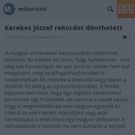
műsorvízió
Kerekes József rekordot dönthetett
Jasinka Ádám
•
2014. november 11.
3
A magyar szinkronnal kapcsolatban láthattunk -
találóbb, ha inkább azt írom, hogy hallhattunk - már
elég sok furcsaságot, de van, amit az ember nem tud
megszokni, még ha elfogadható érveket is
sorakoztatnak fel mellette a tévéadók vagy éppen a
stúdiók. Ez pedig az újraszinkronizálás. A filmek
kapcsán sem ritka, hogy egy régebbi szinkronhoz
készítenek egy frissebbet, de olyanra is akadt példa,
hogy a megrendelőknek nem nagyon egyezett az
ízlésük és ezért kellett másodjára vagy akár
harmadjára is elkészíteni egy magyar változatot. A
sorozatoknál is hasonló, ha nem durvább a helyzet.