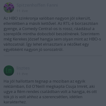
Spitzenhoffen Fanni
11 éve
Az HBO szinkronja valóban nagyon jól sikerült,
ellentétben a másik kettővel. Az RTL-é borzasztóan
gyenge, a Comedy Central-os is rossz, ráadásul a
szereplők mintha dobozból beszélnének. Szerintem
még Kerekes József hangja sem olyan mint az HBO-s
változatnál. Így lehet elriasztani a nézőket egy
egyébként nagyon jó sorozatról.
lisztes
11 éve
Ha jól hallottam tegnap a moziban az egyik
reklámban, Ed O'Neill megkapta Csuja Imrét, aki
ugye a Rém rendes családban volt a hangja, és ott
tök jó is volt ahhoz a szerencsétlen, idétlen
karakterhez.