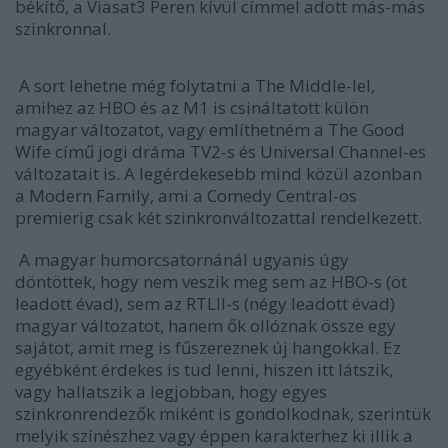
békítő, a Viasat3 Peren kívül címmel adott más-más
szinkronnal.
A sort lehetne még folytatni a The Middle-lel,
amihez az HBO és az M1 is csináltatott külön
magyar változatot, vagy említhetném a The Good
Wife című jogi dráma TV2-s és Universal Channel-es
változatait is. A legérdekesebb mind közül azonban
a Modern Family, ami a Comedy Central-os
premierig csak két szinkronváltozattal rendelkezett.
A magyar humorcsatornánál ugyanis úgy
döntöttek, hogy nem veszik meg sem az HBO-s (öt
leadott évad), sem az RTLII-s (négy leadott évad)
magyar változatot, hanem ők ollóznak össze egy
sajátot, amit meg is fűszereznek új hangokkal. Ez
egyébként érdekes is tud lenni, hiszen itt látszik,
vagy hallatszik a legjobban, hogy egyes
szinkronrendezők miként is gondolkodnak, szerintük
melyik színészhez vagy éppen karakterhez ki illik a