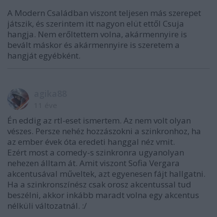
A Modern Családban viszont teljesen más szerepet
játszik, és szerintem itt nagyon elüt ettől Csuja
hangja. Nem erőltettem volna, akármennyire is
bevált máskor és akármennyire is szeretem a
hangját egyébként.
agika88
11 éve
Én eddig az rtl-eset ismertem. Az nem volt olyan
vészes. Persze nehéz hozzászokni a szinkronhoz, ha
az ember évek óta eredeti hanggal néz vmit.
Ezért most a comedy-s szinkronra ugyanolyan
nehezen álltam át. Amit viszont Sofia Vergara
akcentusával műveltek, azt egyenesen fájt hallgatni.
Ha a szinkronszínész csak orosz akcentussal tud
beszélni, akkor inkább maradt volna egy akcentus
nélküli változatnál. :/