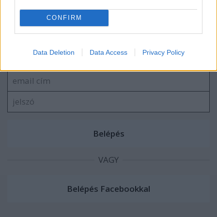
blog.hu
facebook
CONFIRM
Szólj hozzá!
Data Deletion
Data Access
Privacy Policy
A hozzászóláshoz be kell lépned!
VAGY