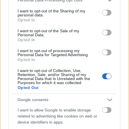
Personal Data Processing Opt Outs
eltalálva a karakterek. Kerekes József teljesítménye
services and may gather and store information including but
not limited to your visit or usage behaviour. You may click to
I want to opt-out of the Sharing of my
mellett viszont nem lehet szó nélkül elmenni, főleg
personal data.
grant or deny consent to Google and its third-party tags to
azért, hogy ilyen erős teljesítményt tud nyújtani
Opted In
use your data for below specified purposes in below Google
sokadjára is eljátszva ugyanazt a szituációt.
consent section.
I want to opt-out of the Sale of my
Personal Data.
Opted In
I want to opt-out of processing my
Personal Data for Targeted Advertising.
Címkék:
szinkron
Comedy Central
HBO
RTLII
Kerekes József
Opted In
I want to opt-out of Collection, Use,
Retention, Sale, and/or Sharing of my
Personal Data that Is Unrelated with the
Purposes for which it was collected.
Ajánlott bejegyzések:
Opted Out
Google consents
Elköltöztünk
I want to allow Google to enable storage
related to advertising like cookies on web or
device identifiers in apps.