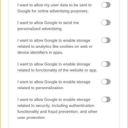
Lefelezik a Jóban Rosszban premier
I want to allow my user data to be sent to
epizódjainak számát
Google for online advertising purposes.
I want to allow Google to send me
personalized advertising.
Szinkronhangok: LA to Vegas - A
jackpotjárat (LA to Vegas)
I want to allow Google to enable storage
related to analytics like cookies on web or
device identifiers in apps.
I want to allow Google to enable storage
Újra látható lesz a magyar gyártású
related to functionality of the website or app.
zenés vígjátéksorozat (videó)
I want to allow Google to enable storage
related to personalization.
Szünet nélkül folytatódik itthon két
I want to allow Google to enable storage
premier széria
related to security, including authentication
functionality and fraud prevention, and other
user protection.