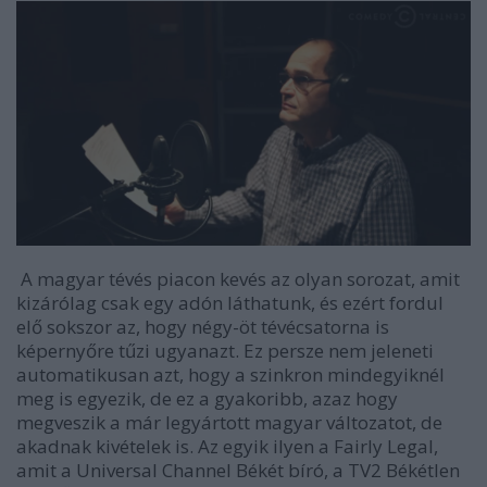
A magyar tévés piacon kevés az olyan sorozat, amit
kizárólag csak egy adón láthatunk, és ezért fordul
elő sokszor az, hogy négy-öt tévécsatorna is
képernyőre tűzi ugyanazt. Ez persze nem jeleneti
automatikusan azt, hogy a szinkron mindegyiknél
meg is egyezik, de ez a gyakoribb, azaz hogy
megveszik a már legyártott magyar változatot, de
akadnak kivételek is. Az egyik ilyen a Fairly Legal,
amit a Universal Channel Békét bíró, a TV2 Békétlen