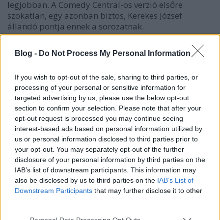
legjobban. A Comedy Central-os verzió elsőre
szokatlan, egy azonban biztos, Kerekes József
állandó pontja ennek a sorozatnak.
Nem csak arról van szó, hogy a színész mind a
Blog -
Do Not Process My Personal Information
három változatban szinkronizál valakit, hanem mind
a három változatban ugyannak a szereplőnek
If you wish to opt-out of the sale, sharing to third parties, or
kölcsönzi a hangját, tegyük hozzá fantasztikusan,
processing of your personal or sensitive information for
meg is értem, miért ragaszkodnak hozzá ennyire. A
targeted advertising by us, please use the below opt-out
többiekkel szemben ez viszont nem épp a legjobb
section to confirm your selection. Please note that after your
lépés, hiszen üzenhetik azt egy-egy újabb
opt-out request is processed you may continue seeing
változatnál, hogy szerintünk te nem igazán passzolsz
interest-based ads based on personal information utilized by
ehhez a karakterhez, ezért cserélünk le. A másik
us or personal information disclosed to third parties prior to
dolog és talán a leginkább ellenérzést keltő az a
your opt-out. You may separately opt-out of the further
nézők ilyen szintű megzavarása, összekavarása,
disclosure of your personal information by third parties on the
főleg ha mind a három tévéadó adja ezt a sorozatot.
IAB’s list of downstream participants. This information may
also be disclosed by us to third parties on the
IAB’s List of
Az újraszinkronizálást nem kedvelem, főleg akkor,
Downstream Participants
that may further disclose it to other
ha van egy olyan változat, ami tényleg jól sikerült, és
third parties.
lehet, hogy elfogult vagyok, de szerintem az HBO-s
Modern családnál magasan a legjobban lettek
Please note that this website/app uses one or more Google