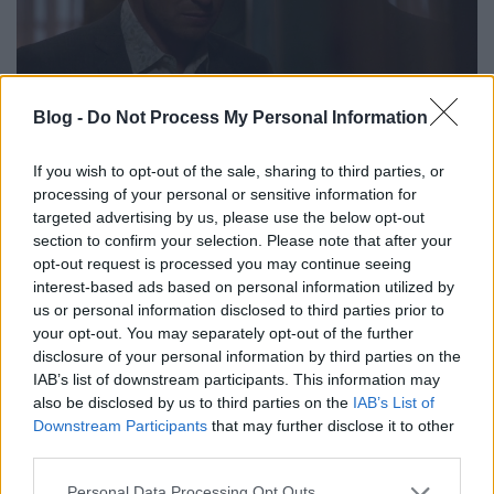
Blog -
Do Not Process My Personal Information
A zárás viszont egyértelműen elő volt készítve és
a
If you wish to opt-out of the sale, sharing to third parties, or
nyomozás helyett a magánélet és a dráma
processing of your personal or sensitive information for
került a középpontba
. Nem árulom el a poént
targeted advertising by us, please use the below opt-out
azzal, ha leírom, hogy Patrick Jane és Teresa Lisbon
section to confirm your selection. Please note that after your
kapcsolata lett az etap meghatározó eleme, s a
opt-out request is processed you may continue seeing
finálét is erre hegyezték ki. Sok más sorozat
interest-based ads based on personal information utilized by
esetében, főként a nyomozósoknál, ahol van egy
us or personal information disclosed to third parties prior to
meghatározó férfi és női szereplő, előhúzzák a
your opt-out. You may separately opt-out of the further
szerelem kártyát. A mentalista esetében viszont a
disclosure of your personal information by third parties on the
fináléig nem volt egyértelmű, hogy ez egy mindkét
IAB’s list of downstream participants. This information may
fél részéről igaz érzelem-e, vagy egy nagyon szoros,
also be disclosed by us to third parties on the
IAB’s List of
munkatársi kapcsolat csupán, amiben csak az egyik
Downstream Participants
that may further disclose it to other
fél szerelmes igazán.
A tovább mögött spoileresen
third parties.
folytatom.
Please note that this website/app uses one or more Google
Personal Data Processing Opt Outs