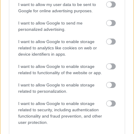
I want to allow my user data to be sent to
Google for online advertising purposes.
I want to allow Google to send me
personalized advertising.
Persze, sokan biztos nem szerették volna, ha
I want to allow Google to enable storage
összejön Patrick és Lisbon, de szerintem nagyon is
related to analytics like cookies on web or
összeillenek és ahogyan előkészítették a finálét,
device identifiers in apps.
drukkoltam is a főszereplőnek. Tudom, nem ez az
első ilyen romantikus történet, de más a helyzet
I want to allow Google to enable storage
related to functionality of the website or app.
akkor, amikor kedvenc szereplőiddel történik valami
ilyen felfokozott érzelmű esemény. Patrick, ami nem
I want to allow Google to enable storage
tudom mennyire köszönhető a színésznek és
related to personalization.
mennyire az íróknak, de egy elég szerethető figura,
akit ha valaki megkedvel, akkor nagyon is együtt tud
I want to allow Google to enable storage
vele érzeni és ez a rész pont erre játszott rá. Ahogyan
related to security, including authentication
Lisbon-nál is, a sorozatban talán most volt először
functionality and fraud prevention, and other
igazán nő és nem csak valakinek a társa.
user protection.