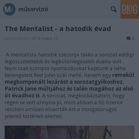
műsorvízió
The Mentalist - a hatodik évad
Jasinka Ádám
•
2014. május 21.
0
A mentalista hatodik szezonja talán a sorozat eddigi
legösszetettebb és legkülönlegesebb évada volt.
Nem csak szimpla nyomozásokat kaptunk a néha
belengetett Red John-szál mellé, hanem egy
remekül
megkomponált lezárást a sorozatgyilkoshoz,
Patrick Jane múltjához és talán magához az első
öt évadhoz is
. A sorozat, megkockáztatom, hogy
régen se volt annyira jó, mint abban a tíz-tizenöt
részben amiben elvarrták ezt a mozgatórugót
jelentő történeti elemet.