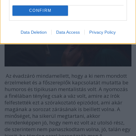
CONFIRM
Data Deletion
Data Access
Privacy Policy
Az évadzáró mindamellett, hogy a ki nem mondott
érzelmeket és a főszereplők kapcsolatát mutatta be
humoros és tipikusan mentalistás volt. A nyomozás
a finélában tényleg csak a váz volt, amire az írók
felfestették ezt a szórakoztató epizódot, ami akár
magának a sorozat zárásának is beillett volna. A
minőséget, ha sikerül megtartani, akkor
mindenképpen jó, hogy nem ez volt az utolsó rész,
de szerintem nem panaszkodtam volna, jó, talán egy
kicsit, ha tényleg ezzel koronázzák meg A