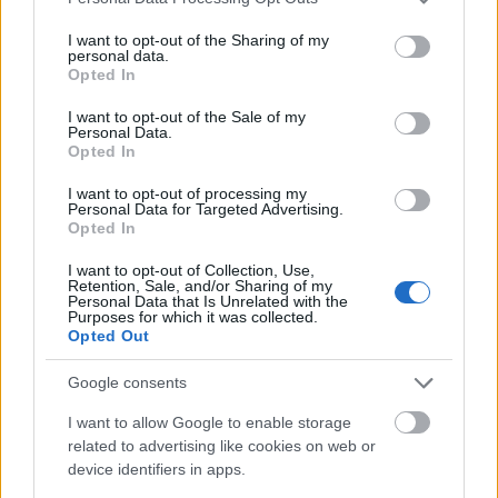
services and may gather and store information including but
A legtöbb nyomozós sorozatban nem szeretem, ha
not limited to your visit or usage behaviour. You may click to
I want to opt-out of the Sharing of my
ennyire az érzelmek és főként a szerelem kerül a
personal data.
grant or deny consent to Google and its third-party tags to
középpontba és minden mást, jobban mondva a
Opted In
use your data for below specified purposes in below Google
nyomozást is ennek rendelik alá. A mentalista
consent section.
I want to opt-out of the Sale of my
esetében viszont más a helyzet, ugyanis a főszereplő
Personal Data.
párost nagyon kedvelem. Az évadzáró epizódban
Opted In
pedig
lehet, hogy klisésnek tűnő szerelmi
I want to opt-out of processing my
történetet kaptunk, de én roppant élveztem,
Personal Data for Targeted Advertising.
mivel a sorozatban mindig jól bánnak az ilyen
Opted In
erős érzelmi töltettel rendelkező jelenetekkel
. A
szinte háttérzaj és háttérzene mentes képsorok
I want to opt-out of Collection, Use,
Retention, Sale, and/or Sharing of my
drámaiak voltak és sírni ugyan nem sírtam, de
Personal Data that Is Unrelated with the
Purposes for which it was collected.
eléggé szép volt az, amit Patrick Jane csinált.
Opted Out
Google consents
I want to allow Google to enable storage
related to advertising like cookies on web or
device identifiers in apps.