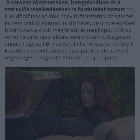
A sorozat történetében, hangulatában és a
szereplők viselkedésében is fordulatot hozott
ez,
s jól döntöttek az írók, hogy felfrissítették az egészet
és nem csak új köntöst, új díszletet, de új szereplőket
is behoztak a kicsit megfáradt és megkopott CBI-os
vonal helyére. Igaz, elsőre nem örültem túlságosan
annak, hogy az FBI-hoz kerül át a fókusz és némelyik
karakter sem volt annyira szimpatikus, de az évad
végére egész megkedveltem ezt az új csapatot.