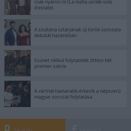
csak nyáron öl (La mafia uccide solo
d'estate)
A szultána sztárjának új török sorozata
debütál hazánkban
Szünet nélkül folytatódik itthon két
premier széria
A vártnál hamarabb érkezik a népszerű
magyar sorozat folytatása
blog.hu
facebook