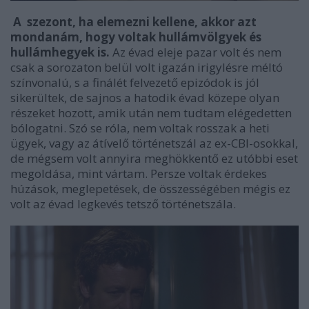
A szezont, ha elemezni kellene, akkor azt
mondanám, hogy voltak hullámvölgyek és
hullámhegyek is.
Az évad eleje pazar volt és nem
csak a sorozaton belül volt igazán irigylésre méltó
színvonalú, s a finálét felvezető epizódok is jól
sikerültek, de sajnos a hatodik évad közepe olyan
részeket hozott, amik után nem tudtam elégedetten
bólogatni. Szó se róla, nem voltak rosszak a heti
ügyek, vagy az átívelő történetszál az ex-CBI-osokkal,
de mégsem volt annyira meghökkentő ez utóbbi eset
megoldása, mint vártam. Persze voltak érdekes
húzások, meglepetések, de összességében mégis ez
volt az évad legkevés tetsző történetszála.