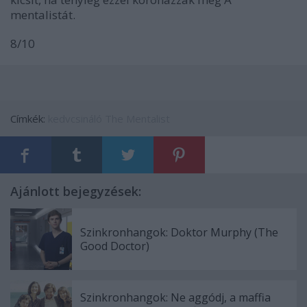
mentalistát.
8/10
Címkék:
kedvcsináló
The Mentalist
Ajánlott bejegyzések:
Szinkronhangok: Doktor Murphy (The
Good Doctor)
Szinkronhangok: Ne aggódj, a maffia