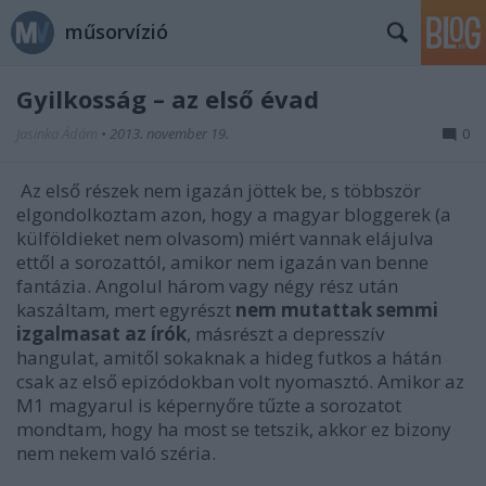
műsorvízió
Gyilkosság – az első évad
Jasinka Ádám
•
2013. november 19.
0
Az első részek nem igazán jöttek be, s többször
elgondolkoztam azon, hogy a magyar bloggerek (a
külföldieket nem olvasom) miért vannak elájulva
ettől a sorozattól, amikor nem igazán van benne
fantázia. Angolul három vagy négy rész után
kaszáltam, mert egyrészt
nem mutattak semmi
izgalmasat az írók
, másrészt a depresszív
hangulat, amitől sokaknak a hideg futkos a hátán
csak az első epizódokban volt nyomasztó. Amikor az
M1 magyarul is képernyőre tűzte a sorozatot
mondtam, hogy ha most se tetszik, akkor ez bizony
nem nekem való széria.