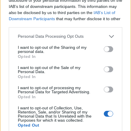
disclosure of your personal information by third parties on the
dolgoznak.
IAB’s list of downstream participants. This information may
also be disclosed by us to third parties on the
IAB’s List of
Downstream Participants
that may further disclose it to other
third parties.
Please note that this website/app uses one or more Google
Personal Data Processing Opt Outs
services and may gather and store information including but
not limited to your visit or usage behaviour. You may click to
I want to opt-out of the Sharing of my
personal data.
grant or deny consent to Google and its third-party tags to
Opted In
use your data for below specified purposes in below Google
consent section.
I want to opt-out of the Sale of my
Personal Data.
Opted In
Az első évad történetét amilyen óvatosan bontják ki
I want to opt-out of processing my
Personal Data for Targeted Advertising.
az írók annyira összeszedett és átgondolt. Habár a
Opted In
depresszív hangulat mint ha csak az első epizódokat
jellemezné,
remekül használják az esőt, a hideget
I want to opt-out of Collection, Use,
Retention, Sale, and/or Sharing of my
és a szürke színvilágot
, s az évadzáró epizódok
Personal Data that Is Unrelated with the
egyes jelenetei kemény thrillerekbe is beillettek
Purposes for which it was collected.
Opted Out
volna. Persze ezek mit se érnének a háttérzene