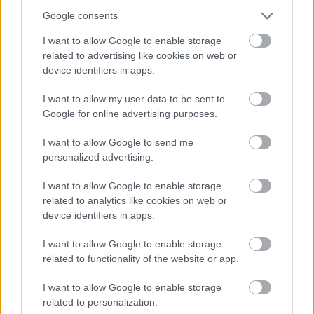
nélkül, amit megint csak dicsérni lehet.
Google consents
I want to allow Google to enable storage
related to advertising like cookies on web or
device identifiers in apps.
I want to allow my user data to be sent to
Google for online advertising purposes.
I want to allow Google to send me
personalized advertising.
I want to allow Google to enable storage
related to analytics like cookies on web or
A finálé cliffhangere nem csapott arcon, de a
device identifiers in apps.
repülős jelenet igencsak tetszett. A The Killing azért
is jó néznivaló, mert gondolkodtatja a nézőt, vagyis
I want to allow Google to enable storage
lehet csak én morfondíroztam el a részek alatt a
related to functionality of the website or app.
következő lépésen, a gyilkos kilétén, de jó volt nem
I want to allow Google to enable storage
csak nézni, hanem beleélni magam a sorozatba.
related to personalization.
Pimasz sorozat ez, mert egyik rész végi cliff se olyan