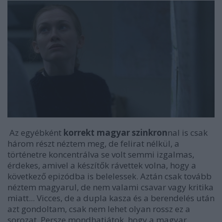
Az egyébként
korrekt magyar szinkron
nal is csak
három részt néztem meg, de felirat nélkül, a
történetre koncentrálva se volt semmi izgalmas,
érdekes, amivel a készítők rávettek volna, hogy a
következő epizódba is belelessek. Aztán csak tovább
néztem magyarul, de nem valami csavar vagy kritika
miatt... Vicces, de a dupla kasza és a berendelés után
azt gondoltam, csak nem lehet olyan rossz ez a
sorozat. Persze mondhatjátok, hogy a magyar