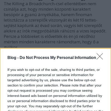
The Killing a Broadchurch-csel ellentétben nem
csinálja azt, hogy minden központi karaktert
besöpör a gyanú árnyékába, hanem finoman
letisztázza a szereplők viszonyát és két fő tettes-
sejtést kaptunk az évad során, vagyis két szereplőt
akikre az írók megpróbálták ráhúzni a vizes lepedőt.
Persze a többieket is elővették és én jó nézőhöz
mérten minden karakterre rámondtam, hogy ő a
gyilkos.
Azt el kell ismernem, hogy
igényes dráma és
Blog -
Do Not Process My Personal Information
vérbeli krimi ez a sorozat
, csak meg kell találni a
közös hullámhosszt vele. A részeket és a történetet
If you wish to opt-out of the sale, sharing to third parties, or
nem részletezném, mert ledarálva nem tudnám
processing of your personal or sensitive information for
epizódokra bontva, de egyben se elemezni a
targeted advertising by us, please use the below opt-out
látottakat. A két főszereplő,
Linden és Holder
section to confirm your selection. Please note that after your
tetszenek
, a köztük levő interakciók annyira nem
opt-out request is processed you may continue seeing
nyűgöztek le, de a dinamikájuk remek. A többi
interest-based ads based on personal information utilized by
színészről is elmondható, hogy sem rajtuk, sem a
us or personal information disclosed to third parties prior to
karakterükön nem múlik a minőség, hiszen pazarul
your opt-out. You may separately opt-out of the further