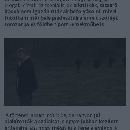
blogok leírták, ez zseniális, de
a kritikák, dicsérő
írások nem igazán tudnak befolyásolni, mivel
futottam már bele piedesztálra emelt szörnyű
sorozatba és földbe tiport remekműbe is
.
A történet lassan indult be, de nagyon
jól
alakították a szálakat, s egyre jobban kezdett
érdekelni, az, hogy mégis ki a fene a gyilkos
. A