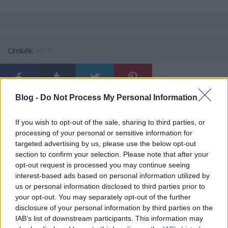
Címkék:
MVA
Blog -
Do Not Process My Personal Information
Ajánlott bejegyzések:
If you wish to opt-out of the sale, sharing to third parties, or
processing of your personal or sensitive information for
Megszűnik az egyik hazai, romantikus
targeted advertising by us, please use the below opt-out
sorozatokat vetítő tévécsatorna
section to confirm your selection. Please note that after your
opt-out request is processed you may continue seeing
interest-based ads based on personal information utilized by
us or personal information disclosed to third parties prior to
Két országos tévépremier sorozat is
your opt-out. You may separately opt-out of the further
indul heteken belül az RTL Klubon
disclosure of your personal information by third parties on the
IAB’s list of downstream participants. This information may