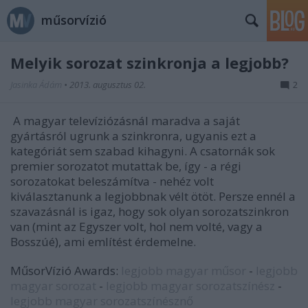
műsorvízió
Melyik sorozat szinkronja a legjobb?
Jasinka Ádám
•
2013. augusztus 02.
2
A magyar televíziózásnál maradva a saját
gyártásról ugrunk a szinkronra, ugyanis ezt a
kategóriát sem szabad kihagyni. A csatornák sok
premier sorozatot mutattak be, így - a régi
sorozatokat beleszámítva - nehéz volt
kiválasztanunk a legjobbnak vélt ötöt. Persze ennél a
szavazásnál is igaz, hogy sok olyan sorozatszinkron
van (mint az Egyszer volt, hol nem volté, vagy a
Bosszúé), ami említést érdemelne.
MűsorVízió Awards:
legjobb magyar műsor
-
legjobb
magyar sorozat
-
legjobb magyar sorozatszínész
-
legjobb magyar sorozatszínésznő