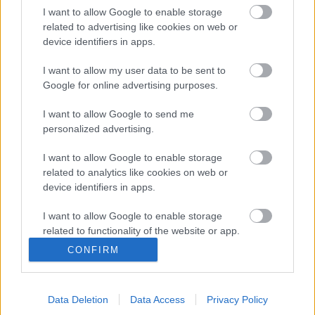
I want to allow Google to enable storage
A hozzászóláshoz be kell lépned!
related to advertising like cookies on web or
device identifiers in apps.
I want to allow my user data to be sent to
Google for online advertising purposes.
I want to allow Google to send me
personalized advertising.
I want to allow Google to enable storage
VAGY
related to analytics like cookies on web or
device identifiers in apps.
I want to allow Google to enable storage
related to functionality of the website or app.
CONFIRM
I want to allow Google to enable storage
emTV.hu
related to personalization.
13 éve
Én magam nem ismerem a Downton Abbey
Data Deletion
Data Access
Privacy Policy
I want to allow Google to enable storage