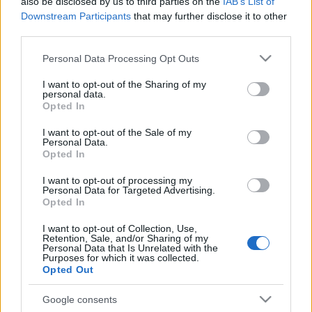
also be disclosed by us to third parties on the
IAB’s List of
Downstream Participants
that may further disclose it to other
Szinkronhangok: Szerelemre várva
third parties.
(Hayatimin Aski)
Please note that this website/app uses one or more Google
Personal Data Processing Opt Outs
services and may gather and store information including but
Szinkronhangok: Ne aggódj, a maffia
not limited to your visit or usage behaviour. You may click to
I want to opt-out of the Sharing of my
personal data.
csak nyáron öl (La mafia uccide solo
grant or deny consent to Google and its third-party tags to
Opted In
d'estate)
use your data for below specified purposes in below Google
consent section.
I want to opt-out of the Sale of my
Personal Data.
Opted In
Szünet nélkül folytatódik itthon két
premier széria
I want to opt-out of processing my
Personal Data for Targeted Advertising.
Opted In
I want to opt-out of Collection, Use,
Retention, Sale, and/or Sharing of my
Personal Data that Is Unrelated with the
blog.hu
facebook
Purposes for which it was collected.
Opted Out
Google consents
Szólj hozzá!