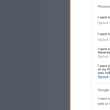
Persona
I want t
Opted 
I want t
Opted 
I want 
Advertis
Opted 
I want t
of my P
was col
Opted 
Google 
I want t
web or d