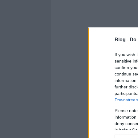
Blog -
Do 
If you wish 
sensitive in
confirm you
continue se
information 
further disc
participants
Downstream 
Please note
information 
deny consent
in below Go