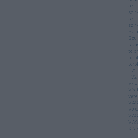
szin
szin
szin
szin
Sztá
Szul
tava
tele
törö
törö
TV2
TV2 
Váló
Végt
veté
VIA
Vias
VIA
VIA
X-fa