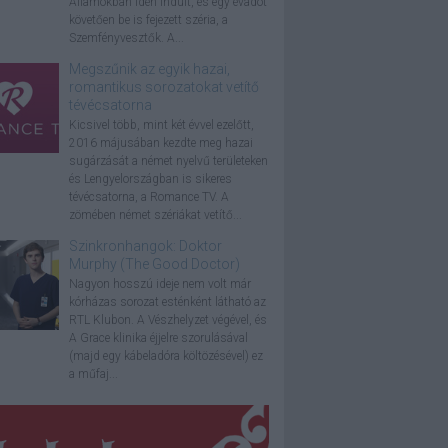
Államokban idén indult, és egy évadot
követően be is fejezett széria, a
Szemfényvesztők. A...
Megszűnik az egyik hazai,
romantikus sorozatokat vetítő
tévécsatorna
Kicsivel több, mint két évvel ezelőtt,
2016 májusában kezdte meg hazai
sugárzását a német nyelvű területeken
és Lengyelországban is sikeres
tévécsatorna, a Romance TV. A
zömében német szériákat vetítő...
Szinkronhangok: Doktor
Murphy (The Good Doctor)
Nagyon hosszú ideje nem volt már
kórházas sorozat esténként látható az
RTL Klubon. A Vészhelyzet végével, és
A Grace klinika éjjelre szorulásával
(majd egy kábeladóra költözésével) ez
a műfaj...