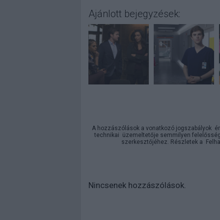
Ajánlott bejegyzések:
A hozzászólások a
vonatkozó jogszabályok
ér
technikai
üzemeltetője semmilyen felelősséget
szerkesztőjéhez. Részletek a
Felha
Nincsenek hozzászólások.