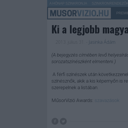
A HÓNAP SZINKRONJA
SZINKRONRENDEZŐK 
PREMI
Ki a legjobb magya
2013. július 31.
-
Jasinka Ádám
(A bejegyzés címében levő helyesírás
sorozatszínészként elmenteni.)
A férfi színészek után következzenek
színésznők, akik a kis képernyőn is r
szerepelnek a listában.
MűsorVízió Awards:
szavazások