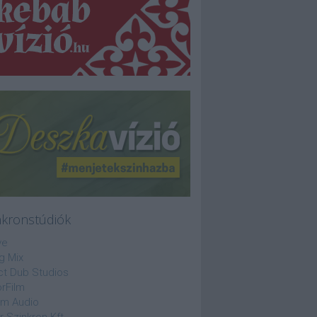
nkronstúdiók
ve
g Mix
ct Dub Studios
rFilm
lm Audio