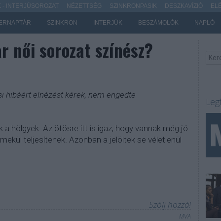
- INTERJÚSOROZAT
NÉZETTSÉG
SZINKRONPASIK
DESZKAVÍZIÓ
EL
ERNAPTÁR
SZINKRON
INTERJÚK
BESZÁMOLÓK
NAPLÓ
r női sorozat színész?
i hibáért elnézést kérek, nem engedte
Leg
 a hölgyek. Az ötösre itt is igaz, hogy vannak még jó
emekül teljesítenek. Azonban a jelöltek se véletlenül
Szólj hozzá!
MVA