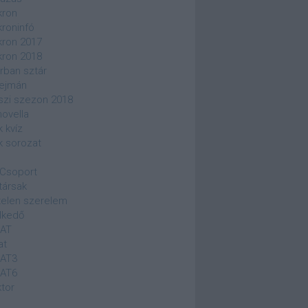
kron
kroninfó
kron 2017
kron 2018
rban sztár
ejmán
szi szezon 2018
novella
k kvíz
k sorozat
Csoport
társak
elen szerelem
lkedő
SAT
at
SAT3
SAT6
ktor