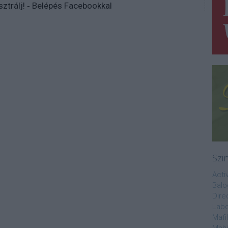
sztrálj
! ‐
Belépés Facebookkal
Szi
Acti
Balo
Dire
Labo
Mafi