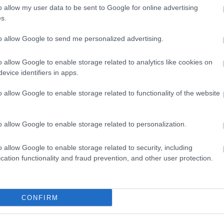
HBO
o allow my user data to be sent to Google for online advertising
Heti
s.
híre
hum
to allow Google to send me personalized advertising.
inter
Izau
o allow Google to enable storage related to analytics like cookies on
játé
evice identifiers in apps.
kábe
kedv
o allow Google to enable storage related to functionality of the website
kvíz
Labo
M1
o allow Google to enable storage related to personalization.
m1
M4 S
o allow Google to enable storage related to security, including
Mafi
cation functionality and fraud prevention, and other user protection.
magy
Mast
Mikr
MTV
CONFIRM
Munk
műs