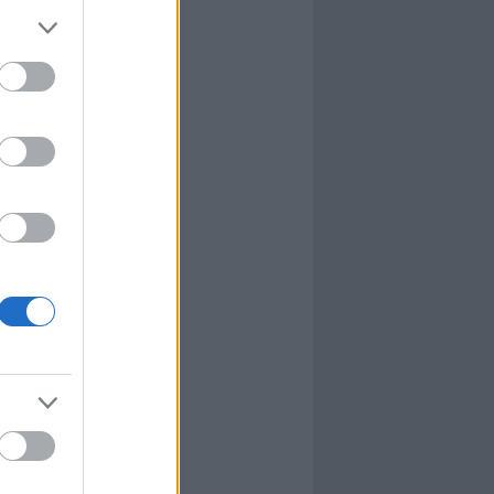
l
nyhafőnök
nyhafőnök
kis falunk
ultána
g Mix
tok közt
le
dy Central
 TV
nton Abbey
Csont
a TV
etes
víziós Dalfesztivál
Box
atás
el Takács Gábor
i sorozat