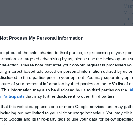
Mahi
Mast
Mikr
Pann
SDI 
Sub
Not Process My Personal Information
Par
to opt-out of the sale, sharing to third parties, or processing of your per
dtvn
formation for targeted advertising by us, please use the below opt-out s
Puli
r selection. Please note that after your opt-out request is processed y
Magy
eing interest-based ads based on personal information utilized by us or
Desm
disclosed to third parties prior to your opt-out. You may separately opt-
Too
losure of your personal information by third parties on the IAB’s list of
emT
. This information may also be disclosed by us to third parties on the
IA
Participants
that may further disclose it to other third parties.
Cím
 that this website/app uses one or more Google services and may gath
aján
including but not limited to your visit or usage behaviour. You may click 
AMC
 to Google and its third-party tags to use your data for below specifi
amer
ogle consent section.
AXN
A Da