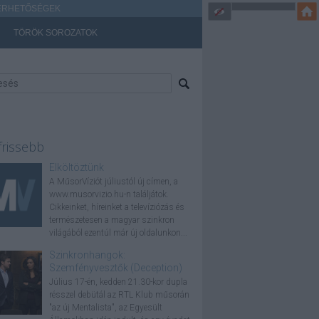
ÉRHETŐSÉGEK
TÖRÖK SOROZATOK
frissebb
Elköltöztünk
A MűsorVíziót júliustól új címen, a
www.musorvizio.hu-n találjátok.
Cikkeinket, híreinket a televíziózás és
természetesen a magyar szinkron
világából ezentúl már új oldalunkon...
Szinkronhangok:
Szemfényvesztők (Deception)
Július 17-én, kedden 21.30-kor dupla
résszel debütál az RTL Klub műsorán
"az új Mentalista", az Egyesült