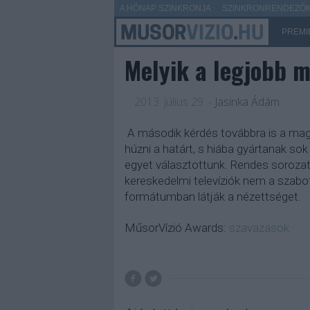
A HÓNAP SZINKRONJA
SZINKRONRENDEZŐK 
PREMI
Melyik a legjobb 
2013. július 29.
-
Jasinka Ádám
A második kérdés továbbra is a magya
húzni a határt, s hiába gyártanak so
egyet választottunk. Rendes sorozat
kereskedelmi televíziók nem a szabo
formátumban látják a nézettséget.
MűsorVízió Awards:
szavazások