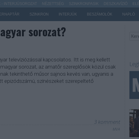
- INTERJÚSOROZAT
NÉZETTSÉG
SZINKRONPASIK
DESZKAVÍZIÓ
EL
ERNAPTÁR
SZINKRON
INTERJÚK
BESZÁMOLÓK
NAPLÓ
magyar sorozat?
r televíziózással kapcsolatos. Itt is meg kellett
Leg
k magyar sorozat, az amatőr szereplősök közül csak
nak tekinthető műsor sajnos kevés van, ugyanis a
tt epizódszámú, színészeket szerepeltető
3
komment
MVA