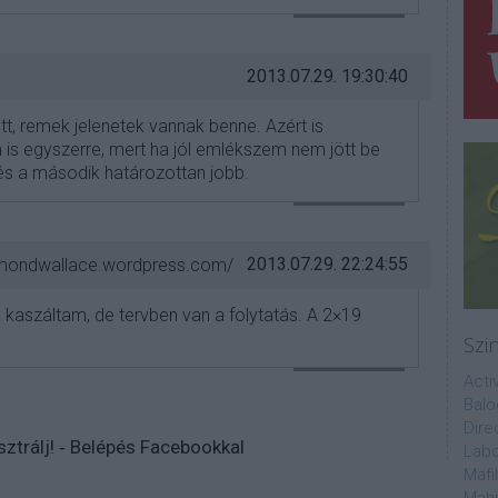
VÁLASZ ERRE
2013.07.29. 19:30:40
t, remek jelenetek vannak benne. Azért is
s egyszerre, mert ha jól emlékszem nem jött be
és a második határozottan jobb.
VÁLASZ ERRE
2013.07.29. 22:24:55
smondwallace.wordpress.com/
n kaszáltam, de tervben van a folytatás. A 2×19
Szi
VÁLASZ ERRE
Acti
Balo
Dire
sztrálj
! ‐
Belépés Facebookkal
Labo
Mafi