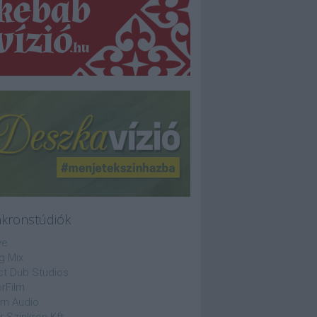
nkronstúdiók
ve
g Mix
ct Dub Studios
rFilm
lm Audio