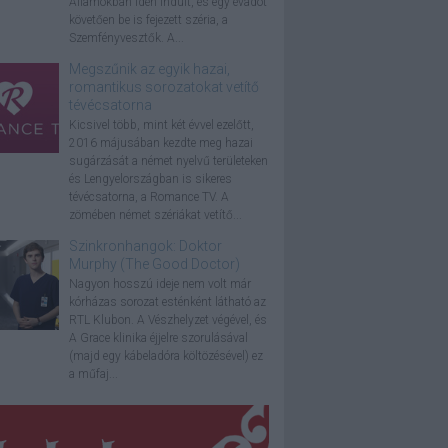
Államokban idén indult, és egy évadot
követően be is fejezett széria, a
Szemfényvesztők. A...
Megszűnik az egyik hazai,
romantikus sorozatokat vetítő
tévécsatorna
Kicsivel több, mint két évvel ezelőtt,
2016 májusában kezdte meg hazai
sugárzását a német nyelvű területeken
és Lengyelországban is sikeres
tévécsatorna, a Romance TV. A
zömében német szériákat vetítő...
Szinkronhangok: Doktor
Murphy (The Good Doctor)
Nagyon hosszú ideje nem volt már
kórházas sorozat esténként látható az
RTL Klubon. A Vészhelyzet végével, és
A Grace klinika éjjelre szorulásával
(majd egy kábeladóra költözésével) ez
a műfaj...