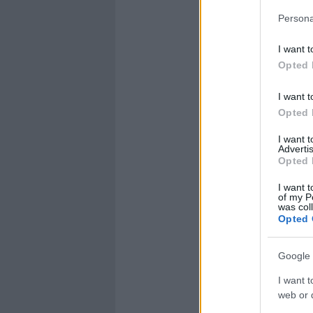
Persona
I want t
Opted 
I want t
Opted 
I want 
Advertis
Opted 
I want t
of my P
was col
Opted 
Google 
I want t
web or d