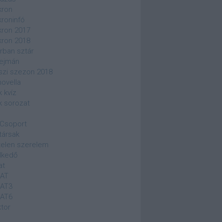
kron
kroninfó
kron 2017
kron 2018
rban sztár
ejmán
szi szezon 2018
novella
k kvíz
k sorozat
Csoport
társak
elen szerelem
lkedő
at
SAT
SAT3
SAT6
ktor