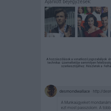
Ajánlott bejegyzések:
A hozzászólások a
vonatkozó jogszabályok
ér
technikai
üzemeltetője semmilyen felelősséget
szerkesztőjéhez. Részletek a
Felha
desmondwallace
·
http://de
A Munkaügyeket mondanám, h
ezt most passzolom. A többi 