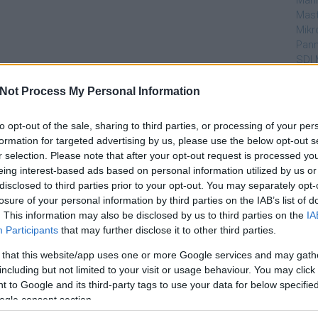
Mahi
Mast
Mikr
Pann
SDI 
Sub
Not Process My Personal Information
Par
to opt-out of the sale, sharing to third parties, or processing of your per
dtvn
formation for targeted advertising by us, please use the below opt-out s
Puli
r selection. Please note that after your opt-out request is processed y
Magy
eing interest-based ads based on personal information utilized by us or
Desm
disclosed to third parties prior to your opt-out. You may separately opt-
Too
losure of your personal information by third parties on the IAB’s list of
emT
. This information may also be disclosed by us to third parties on the
IA
Participants
that may further disclose it to other third parties.
Cím
 that this website/app uses one or more Google services and may gath
aján
including but not limited to your visit or usage behaviour. You may click 
AMC
 to Google and its third-party tags to use your data for below specifi
amer
ogle consent section.
AXN
A Da