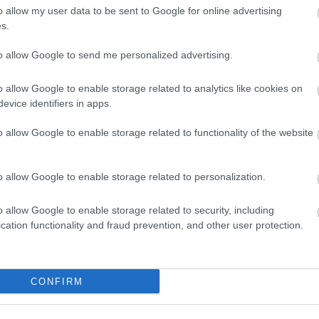
HBO
o allow my user data to be sent to Google for online advertising
Heti
s.
híre
hum
to allow Google to send me personalized advertising.
inter
Izau
o allow Google to enable storage related to analytics like cookies on
játé
evice identifiers in apps.
kábe
kedv
o allow Google to enable storage related to functionality of the website
kvíz
Labo
m1
o allow Google to enable storage related to personalization.
M1
M4 S
o allow Google to enable storage related to security, including
Mafi
cation functionality and fraud prevention, and other user protection.
magy
Mast
Mikr
MTV
CONFIRM
Munk
műs