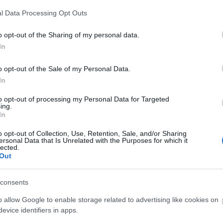
A Fa
l Data Processing Opt Outs
A ko
A Ko
o opt-out of the Sharing of my personal data.
A mi 
In
A sz
Balo
o opt-out of the Sale of my Personal Data.
Bará
In
Cast
Come
to opt-out of processing my Personal Data for Targeted
Cool
ing.
Dow
In
Dr. 
o opt-out of Collection, Use, Retention, Sale, and/or Sharing
Dun
ersonal Data that Is Unrelated with the Purposes for which it
előz
lected.
Euro
Out
Film
forg
consents
FOX
Gund
o allow Google to enable storage related to advertising like cookies on
haza
evice identifiers in apps.
HBO