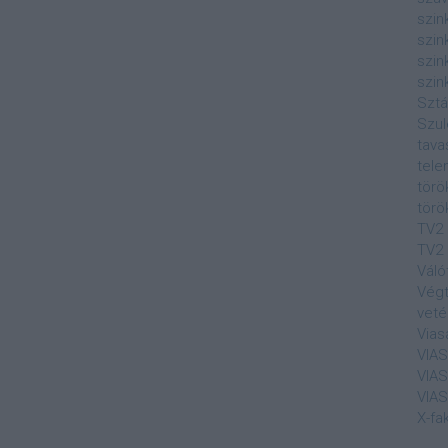
szin
szin
szin
szin
Sztá
Szul
tava
tele
törö
törö
TV2
TV2 
Váló
Végt
veté
Vias
VIA
VIA
VIA
X-fa