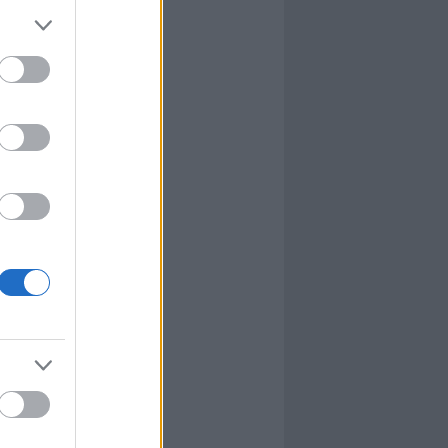
l
nyhafőnök
nyhafőnök
kis falunk
ultána
g Mix
tok közt
le
dy Central
 TV
nton Abbey
Csont
a TV
etes
víziós Dalfesztivál
Box
atás
el Takács Gábor
i sorozat