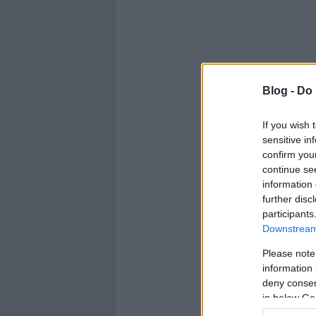
Blog -
Do 
If you wish 
sensitive in
confirm you
continue se
information 
further disc
participants
Downstream 
Please note
information 
deny consent
in below Go