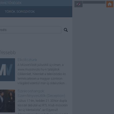
ÉRHETŐSÉGEK
TÖRÖK SOROZATOK
frissebb
Elköltöztünk
A MűsorVíziót júliustól új címen, a
www.musorvizio.hu-n találjátok.
Cikkeinket, híreinket a televíziózás és
természetesen a magyar szinkron
világából ezentúl már új oldalunkon...
Szinkronhangok:
Szemfényvesztők (Deception)
Július 17-én, kedden 21.30-kor dupla
résszel debütál az RTL Klub műsorán
"az új Mentalista", az Egyesült