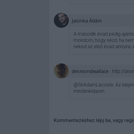
Jasinka Ádám
A második évad pedig ajánlot
mondom, hogy nézd, ha nem i
neked az első évad annyira, 
desmondwallace
·
http://de
@SirAdamLacoste
: Az elejé
mindenképpen.
Kommentezéshez
lépj be
, vagy
regi