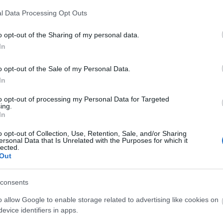
ra tőle, de itt kevésbé éreztem az összefogottságot
A Fa
l Data Processing Opt Outs
 Sikerült nagyon jót és kínosat is csinálnia. A
A ko
a régebbi, szóval levonhatjuk a következtetést,
A Ko
o opt-out of the Sharing of my personal data.
niel.
A mi 
In
A sz
Balo
o opt-out of the Sale of my Personal Data.
Bará
In
Cast
Come
Szólj hozzá!
to opt-out of processing my Personal Data for Targeted
Cool
ing.
kedvcsináló
Comedy Central Bemutatja
Dow
In
Dr. 
o opt-out of Collection, Use, Retention, Sale, and/or Sharing
Dun
ersonal Data that Is Unrelated with the Purposes for which it
előz
lected.
Euro
Out
Film
forg
consents
FOX
Gund
o allow Google to enable storage related to advertising like cookies on
haza
evice identifiers in apps.
HBO