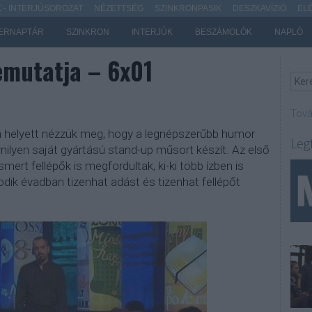
- INTERJÚSOROZAT
NÉZETTSÉG
SZINKRONPASIK
DESZKAVÍZIÓ
EL
ERNAPTÁR
SZINKRON
INTERJÚK
BESZÁMOLÓK
NAPLÓ
mutatja – 6x01
Tová
 helyett nézzük meg, hogy a legnépszerűbb humor
Leg
ilyen saját gyártású stand-up műsort készít. Az első
ert fellépők is megfordultak, ki-ki több ízben is
dik évadban tizenhat adást és tizenhat fellépőt