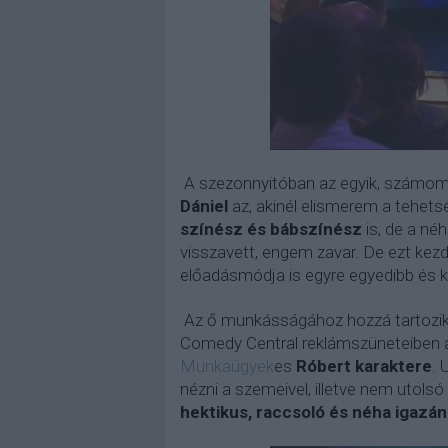
A szezonnyitóban az egyik, számom
Dániel
az, akinél elismerem a tehet
színész és bábszínész
is, de a né
visszavett, engem zavar. De ezt kez
előadásmódja is egyre egyedibb és ki
Az ő munkásságához hozzá tartozik 
Comedy Central reklámszüneteiben a
Munkaügyek
es
Róbert karaktere
. 
nézni a szemeivel, illetve nem utolsó
hektikus, raccsoló és néha igazá