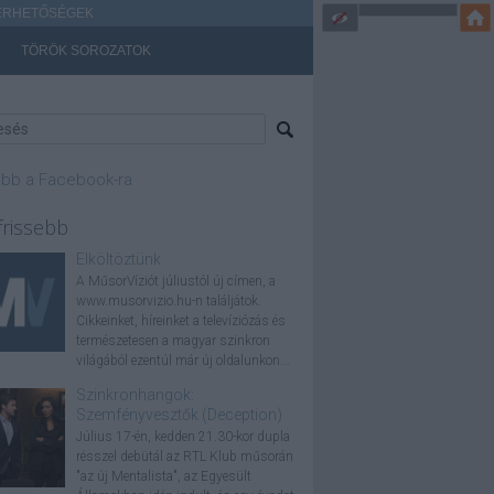
ÉRHETŐSÉGEK
TÖRÖK SOROZATOK
bb a Facebook-ra
frissebb
Elköltöztünk
A MűsorVíziót júliustól új címen, a
www.musorvizio.hu-n találjátok.
Cikkeinket, híreinket a televíziózás és
természetesen a magyar szinkron
világából ezentúl már új oldalunkon...
Szinkronhangok:
Szemfényvesztők (Deception)
Július 17-én, kedden 21.30-kor dupla
résszel debütál az RTL Klub műsorán
"az új Mentalista", az Egyesült