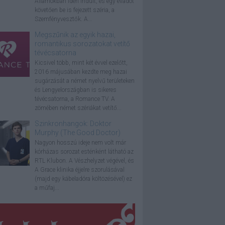
Államokban idén indult, és egy évadot
követően be is fejezett széria, a
Szemfényvesztők. A...
Megszűnik az egyik hazai,
romantikus sorozatokat vetítő
tévécsatorna
Kicsivel több, mint két évvel ezelőtt,
2016 májusában kezdte meg hazai
sugárzását a német nyelvű területeken
és Lengyelországban is sikeres
tévécsatorna, a Romance TV. A
zömében német szériákat vetítő...
Szinkronhangok: Doktor
Murphy (The Good Doctor)
Nagyon hosszú ideje nem volt már
kórházas sorozat esténként látható az
RTL Klubon. A Vészhelyzet végével, és
A Grace klinika éjjelre szorulásával
(majd egy kábeladóra költözésével) ez
a műfaj...