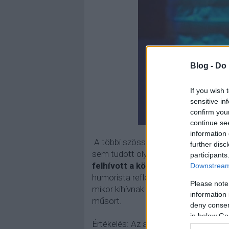
Blog -
Do 
If you wish 
sensitive in
confirm you
continue se
information 
A többi szösszenet tőle sajnos kevés
further disc
sem tudott olyan vicces és szórakozta
participants
felhívott a közönségből valakit a
Downstream 
humorista reflektál a közönség reakci
Please note
mikor kihívnak valakit a színpadra. 
information 
műsort.
deny consent
in below Go
Értékelés: Az a produkció, amit a Sh