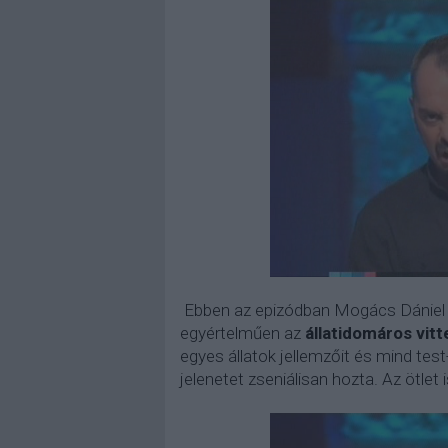
Ebben az epizódban Mogács Dániel t
egyértelműen az
állatidomáros vitt
egyes állatok jellemzőit és mind test-
jelenetet zseniálisan hozta. Az ötlet is