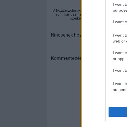
I want t
purpose
A hozzászólások a
vonatkozó jogszabályok
ér
technikai
üzemeltetője semmilyen felelősséget
szerkesztőjéhez. Részletek a
Felha
I want 
Nincsenek hozzászólások.
I want t
web or d
I want t
Kommentezéshez
lépj be
, vagy
regi
or app.
I want t
I want t
authenti