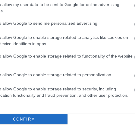
Kommentek:
HBO
o allow my user data to be sent to Google for online advertising
Heti
s.
telmében felhasználói tartalomnak minősülnek, értük a
szolgáltatás
 nem vállal, azokat nem ellenőrzi. Kifogás esetén forduljon a blog
híre
sználási feltételekben
és az
adatvédelmi tájékoztatóban
.
hum
to allow Google to send me personalized advertising.
inter
Izau
o allow Google to enable storage related to analytics like cookies on
játé
evice identifiers in apps.
kábe
kedv
o allow Google to enable storage related to functionality of the website
kvíz
sztrálj
! ‐
Belépés Facebookkal
Labo
M1
o allow Google to enable storage related to personalization.
m1
M4 S
o allow Google to enable storage related to security, including
Mafi
cation functionality and fraud prevention, and other user protection.
magy
Mast
Mikr
MTV
CONFIRM
Munk
műs