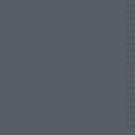
szin
szin
szin
szin
Sztá
Szul
tava
tele
törö
törö
TV2
TV2 
Váló
Végt
veté
VIA
Vias
VIA
VIA
X-fa