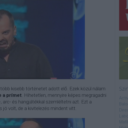
Szi
öbb kisebb történetet adott elő. Ezek közül nálam
e a prímet
. Hihetetlen, mennyire képes megragadni
Acti
, arc- és hangjátékkal szemléltetni azt. Ezt a
Balo
 jó volt, de a kivitelezés mindent vitt.
Dire
Labo
Mafi