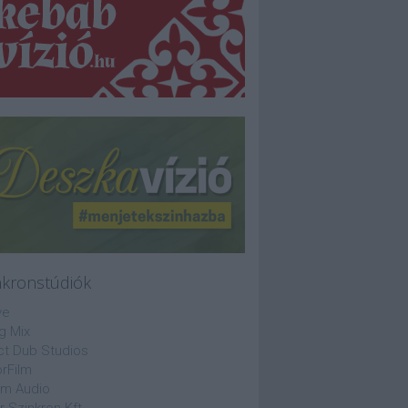
nkronstúdiók
ve
g Mix
ct Dub Studios
rFilm
lm Audio