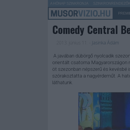
A HÓNAP SZINKRONJA
SZINKRONRENDEZŐK 
PREMI
Comedy Central Be
2013. június 11.
-
Jasinka Ádám
A javában dübörgő nyolcadik szezon
orientált csatorna Magyarországon m
öt szezonban népszerű és kevésbé ism
szórakoztatta a nagyérdeműt. A hato
láthatunk.