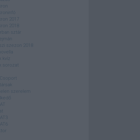
kron
kroninfó
kron 2017
kron 2018
rban sztár
ejmán
szi szezon 2018
novella
k kvíz
k sorozat
Csoport
társak
elen szerelem
lkedő
SAT
at
SAT3
SAT6
ktor