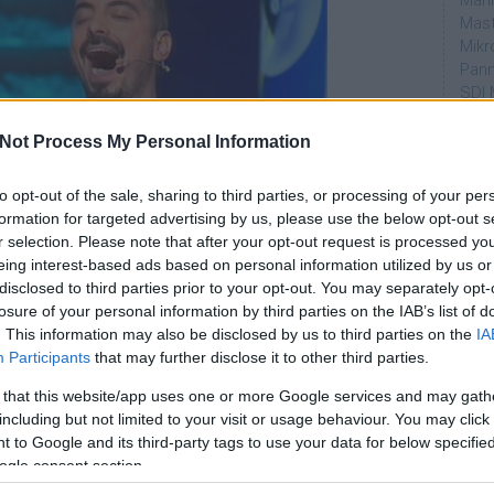
Mahi
Mast
Mikr
Pann
SDI 
Sub
Not Process My Personal Information
Par
to opt-out of the sale, sharing to third parties, or processing of your per
dtvn
formation for targeted advertising by us, please use the below opt-out s
Puli
r selection. Please note that after your opt-out request is processed y
Magy
eing interest-based ads based on personal information utilized by us or
Desm
disclosed to third parties prior to your opt-out. You may separately opt-
Too
bé jött be. Poénok voltak, nevettem is, de egyik
losure of your personal information by third parties on the IAB’s list of
emT
tó lenni, mint az állatos. Az a rész,
amikor
. This information may also be disclosed by us to third parties on the
IA
 színpadra nekem kínos volt
. Azt szeretem, mikor a
Participants
that may further disclose it to other third parties.
Cím
óira, beszélget velük, de az nem szokott tetszeni,
 that this website/app uses one or more Google services and may gath
aján
Ez sem jött be, de összességében nem adott elő rossz
including but not limited to your visit or usage behaviour. You may click 
AMC
 to Google and its third-party tags to use your data for below specifi
amer
ogle consent section.
AXN
owder Klubban csinált szerintem az egyik legjobb
A Da