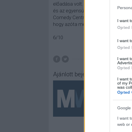
előadása volt. Ez se maradt el annyi
Persona
és az egyensúlyt a történetek között.
Comedy Central Bemutatjás előadása 
I want t
hogy azóta még jobb lett Mogács Dá
Opted 
6/10
I want t
Opted 
I want 
Advertis
Opted 
Ajánlott bejegyzések:
I want t
of my P
was col
Opted 
Google 
I want t
web or d