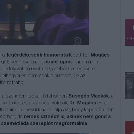
ra,
legérdekesebb humorista
lépett fel.
Mogács
ségét, nem csak mint
stand-upos
, hanem mint
ha indokolatlan üvöltése, amiből szerencsére
di elhagyni és nem csak a humora, de az
forrottabb.
a szerintem sokak által ismert
Susogós Mackók
, a
dott ötletes és vicces blokkok,
Dr. Mogács
és a
Utóbbinál remekül kihasználja azt, hogy képes őrülten
 sorban, de
remek színész is, akinek nem gond a
n szemétláda szereplőt megformálnia
.