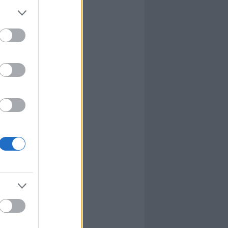
l
nyhafőnök
nyhafőnök
kis falunk
ultána
g Mix
tok közt
le
dy Central
 TV
nton Abbey
Csont
a TV
etes
víziós Dalfesztivál
Box
atás
el Takács Gábor
i sorozat