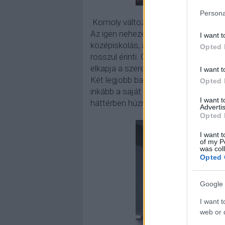
Persona
Komoly változások zajlottak le ebben
Az igen nehezen jogsit szerző, a b
I want t
középiskolás, ami a vele egy suliba j
Opted 
rosszul érinti. Őt isteni csodaként sp
elkapja a szerelem nevű hullámvasút,
I want t
Két legjobb barátját sokat látjuk, ami
Opted 
inkább a saját rokonsága, főleg az ap
I want 
háttérben húzná meg magát.
Advertis
Opted 
I want t
of my P
was col
Opted 
Google 
I want t
web or d