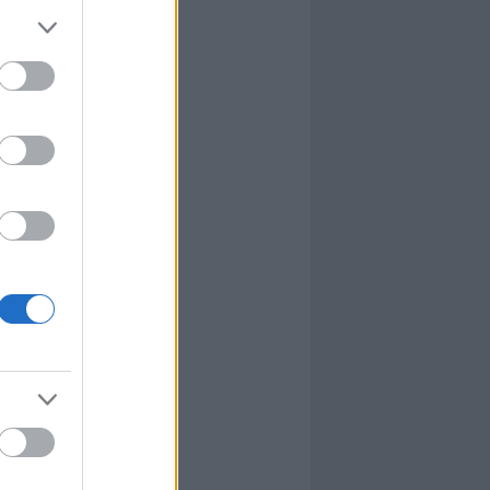
l
nyhafőnök
nyhafőnök
kis falunk
ultána
g Mix
tok közt
le
dy Central
 TV
nton Abbey
Csont
a TV
etes
víziós Dalfesztivál
Box
atás
el Takács Gábor
i sorozat