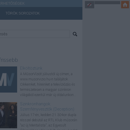
ÉRHETŐSÉGEK
TÖRÖK SOROZATOK
frissebb
Elköltöztünk
A MűsorVíziót júliustól új címen, a
www.musorvizio.hu-n találjátok.
Cikkeinket, híreinket a televíziózás és
természetesen a magyar szinkron
világából ezentúl már új oldalunkon...
Szinkronhangok:
Szemfényvesztők (Deception)
Július 17-én, kedden 21.30-kor dupla
résszel debütál az RTL Klub műsorán
"az új Mentalista", az Egyesült