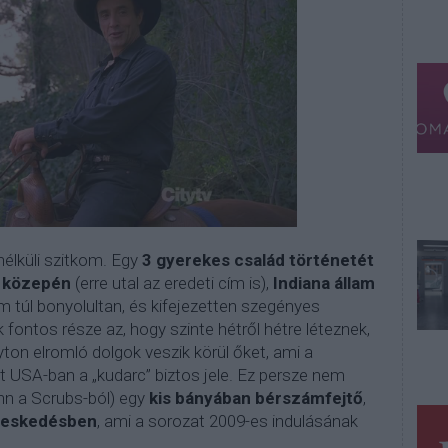
élküli szitkom. Egy
3 gyerekes család történetét
i közepén
(erre utal az eredeti cím is),
Indiana állam
m túl bonyolultan, és kifejezetten szegényes
fontos része az, hogy szinte hétről hétre léteznek,
ton elromló dolgok veszik körül őket, ami a
t USA-ban a „kudarc” biztos jele. Ez persze nem
ynn a Scrubs-ból) egy
kis bányában bérszámfejtő
,
reskedésben
, ami a sorozat 2009-es indulásának