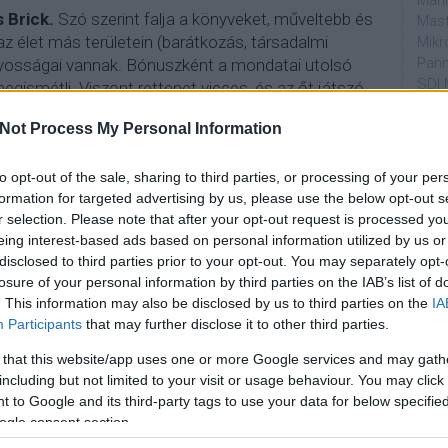
Mahi
 Brick.
Szó szerint falja a könyveket, műveltebb és
Mast
z élet más területein (barátkozás, társadalmi
Mikr
Pann
yosságai vannak. Bónuszként a mondatai utolsó
SDI 
gismétli. Viszont rettenet vicces, és az őt játszó
Sub
n hozza a figurát.
A családtagok közti interakciók
Not Process My Personal Information
átszódik a lerobbant családi házban. A következő két
Par
 számára
spoiler
es lesz.
to opt-out of the sale, sharing to third parties, or processing of your per
dtvn
formation for targeted advertising by us, please use the below opt-out s
Puli
r selection. Please note that after your opt-out request is processed y
Magy
eing interest-based ads based on personal information utilized by us or
Desm
disclosed to third parties prior to your opt-out. You may separately opt-
Too
losure of your personal information by third parties on the IAB’s list of
emT
. This information may also be disclosed by us to third parties on the
IA
Participants
that may further disclose it to other third parties.
Cím
 that this website/app uses one or more Google services and may gath
aján
including but not limited to your visit or usage behaviour. You may click 
AMC
 to Google and its third-party tags to use your data for below specifi
amer
ogle consent section.
AXN
A Da