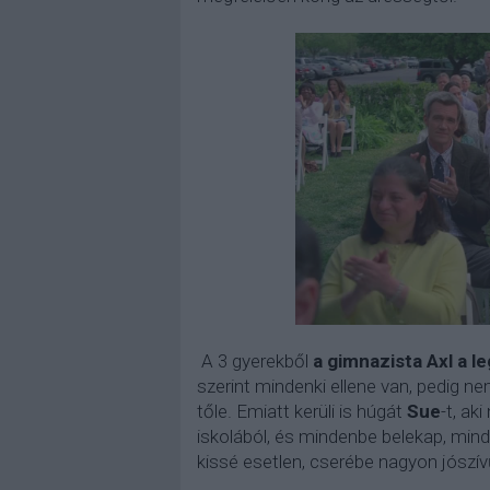
A 3 gyerekből
a gimnazista Axl a 
szerint mindenki ellene van, pedig n
tőle. Emiatt kerüli is húgát
Sue
-t, ak
iskolából, és mindenbe belekap, minde
kissé esetlen, cserébe nagyon jószí