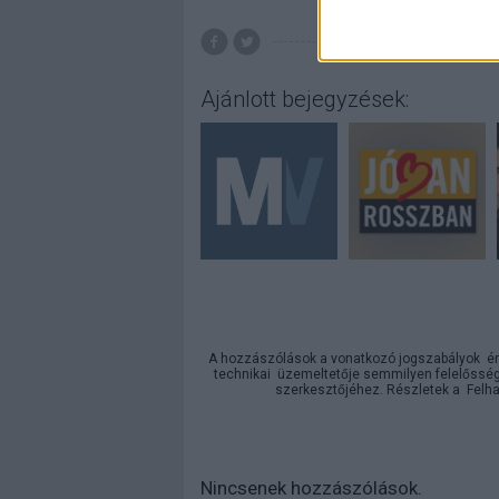
Ajánlott bejegyzések:
A hozzászólások a
vonatkozó jogszabályok
ér
technikai
üzemeltetője semmilyen felelősséget
szerkesztőjéhez. Részletek a
Felha
Nincsenek hozzászólások.