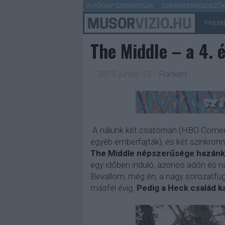
A HÓNAP SZINKRONJA
SZINKRONRENDEZŐK 
PREMI
The Middle – a 4. 
2013. június 03.
-
Flankerr
A nálunk két csatornán (HBO Comed
egyéb emberfajták), és két szinkronn
The Middle népszerűsége hazánk
egy időben induló, azonos adón és 
Bevallom, még én, a nagy sorozatfüg
másfél évig.
Pedig a Heck család k