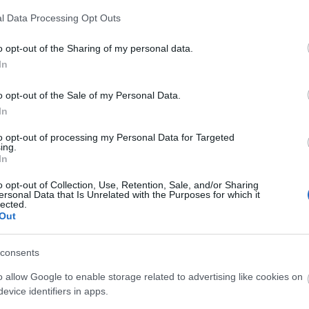
A Fa
l Data Processing Opt Outs
A ko
 a szezonban. Brick egyre csak nő, már felsős lesz.
A Ko
irkózócsapat pompon-lányaként Sue már másodéves
o opt-out of the Sharing of my personal data.
A mi 
áró, és elballagásakor bálkirálynak megválasztott Axl-t
In
A sz
ortösztöndíjjal felveszik egy főiskolára, miközben
Balo
 ráadásul amerikai focistához méltóan vakoldalról..:)
o opt-out of the Sale of my Personal Data.
Bará
 jó döntés volt az írók részéről. Az apuka, Mike életét
In
Cast
ja és a testvére keseríti meg, pedig ő inkább a
Come
to opt-out of processing my Personal Data for Targeted
Cool
ing.
Dow
In
Dr. 
o opt-out of Collection, Use, Retention, Sale, and/or Sharing
Dun
ersonal Data that Is Unrelated with the Purposes for which it
előz
lected.
Euro
Out
Film
forg
consents
FOX
Gund
o allow Google to enable storage related to advertising like cookies on
haza
evice identifiers in apps.
HBO