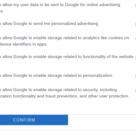
HBO
o allow my user data to be sent to Google for online advertising
Heti
s.
híre
hum
to allow Google to send me personalized advertising.
 egyben a történéseket folyamatosan narráló Frankie
inter
Miután évek óta ő a legrosszabb értékesítő, kirúgják az
Izau
o allow Google to enable storage related to analytics like cookies on
tán beiratkozik egy továbbképzésre, ahol fogorvosi
játé
evice identifiers in apps.
égére fel is veszik. A főnöke hatalmas arc, így ebben
kábe
kedv
melnék még pár
jó mellékszereplő
t. Brick kapott egy
o allow Google to enable storage related to functionality of the website
kvíz
 erősen
kattant iskolapszichiáter
t, akivel ütős
Labo
szatérő
gitáros hittérítő
, Timtom atya is jó perceket
M1
o allow Google to enable storage related to personalization.
sok évtizedes hagyományaihoz híven jóval
m1
 a Frankie-Axl jelenetekért bőven megérte.
M4 S
o allow Google to enable storage related to security, including
Mafi
cation functionality and fraud prevention, and other user protection.
ájával jól párosul a Modern Family-vel, mégis
magy
 egyszerűbb humor ez, ám nem prosztó, és az eltalált
Mast
tot. Az 4. évadra bátran adok 7/10-et, és ajánlom
Mikr
icsit eltérő, de nem túl extrém, befogadható
MTV
CONFIRM
Munk
műs