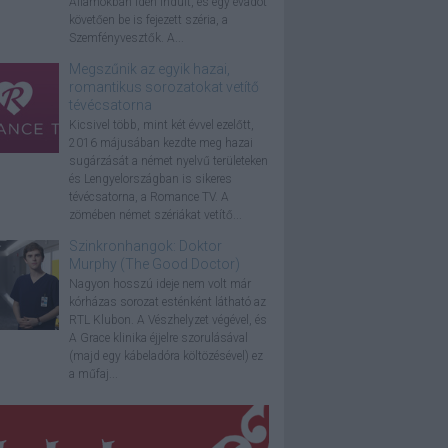
Államokban idén indult, és egy évadot
követően be is fejezett széria, a
Szemfényvesztők. A...
Megszűnik az egyik hazai,
romantikus sorozatokat vetítő
tévécsatorna
Kicsivel több, mint két évvel ezelőtt,
2016 májusában kezdte meg hazai
sugárzását a német nyelvű területeken
és Lengyelországban is sikeres
tévécsatorna, a Romance TV. A
zömében német szériákat vetítő...
Szinkronhangok: Doktor
Murphy (The Good Doctor)
Nagyon hosszú ideje nem volt már
kórházas sorozat esténként látható az
RTL Klubon. A Vészhelyzet végével, és
A Grace klinika éjjelre szorulásával
(majd egy kábeladóra költözésével) ez
a műfaj...