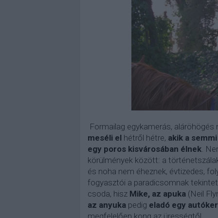
Formailag egykamerás, aláröhögés n
meséli el
hétről hétre,
akik a semm
egy poros kisvárosában élnek
. Ne
körülmények között: a történetszálak 
és noha nem éheznek, évtizedes, foly
fogyasztói a paradicsomnak tekintet
csoda, hisz
Mike, az apuka
(Neil Fl
az anyuka
pedig
eladó egy autóke
megfelelően kong az ürességtől.