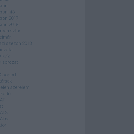
kron
kroninfó
kron 2017
kron 2018
rban sztár
ejmán
szi szezon 2018
novella
k kvíz
k sorozat
Csoport
társak
elen szerelem
lkedő
SAT
at
SAT3
SAT6
ktor