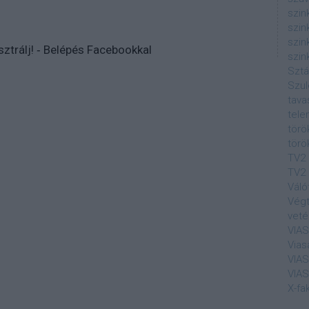
szin
szin
szin
sztrálj
! ‐
Belépés Facebookkal
szin
Sztá
Szul
tava
tele
törö
törö
TV2
TV2 
Váló
Végt
veté
VIA
Vias
VIA
VIA
X-fa