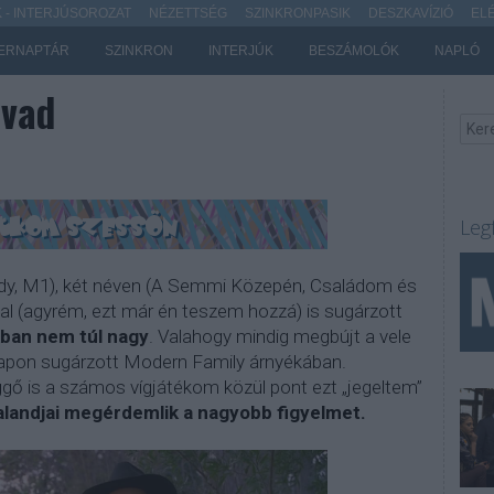
- INTERJÚSOROZAT
NÉZETTSÉG
SZINKRONPASIK
DESZKAVÍZIÓ
EL
ERNAPTÁR
SZINKRON
INTERJÚK
BESZÁMOLÓK
NAPLÓ
évad
Leg
y, M1), két néven (A Semmi Közepén, Családom és
al (agyrém, ezt már én teszem hozzá) is sugárzott
ban nem túl nagy
. Valahogy mindig megbújt a vele
napon sugárzott Modern Family árnyékában.
gő is a számos vígjátékom közül pont ezt „jegeltem”
alandjai megérdemlik a nagyobb figyelmet.