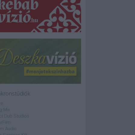
nkronstúdiók
ve
g Mix
ct Dub Studios
rFilm
lm Audio