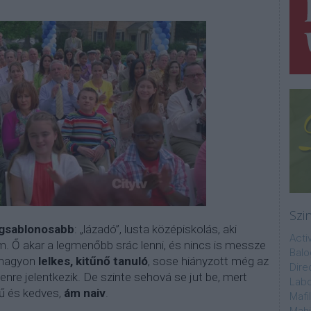
Szi
legsablonosabb
: „lázadó”, lusta középiskolás, aki
Acti
em. Ő akar a legmenőbb srác lenni, és nincs is messze
Balo
i nagyon
lelkes, kitűnő tanuló
, sose hiányzott még az
Dire
nre jelentkezik. De szinte sehová se jut be, mert
Labo
vű és kedves,
ám naiv
.
Mafi