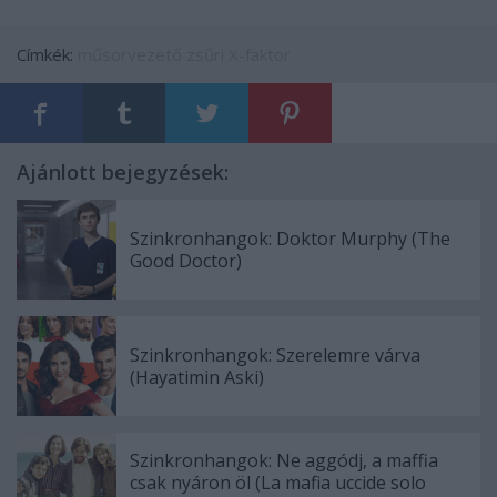
Címkék:
műsorvezető
zsűri
X-faktor
Ajánlott bejegyzések:
Szinkronhangok: Doktor Murphy (The
Good Doctor)
Szinkronhangok: Szerelemre várva
(Hayatimin Aski)
Szinkronhangok: Ne aggódj, a maffia
csak nyáron öl (La mafia uccide solo