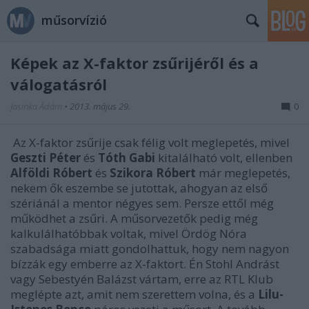
műsorvízió
Képek az X-faktor zsűrijéről és a
válogatásról
Jasinka Ádám
•
2013. május 29.
0
Az X-faktor zsűrije csak félig volt meglepetés, mivel
Geszti Péter
és
Tóth Gabi
kitalálható volt, ellenben
Alföldi Róbert
és
Szikora Róbert
már meglepetés,
nekem ők eszembe se jutottak, ahogyan az első
szériánál a mentor négyes sem. Persze ettől még
működhet a zsűri. A műsorvezetők pedig még
kalkulálhatóbbak voltak, mivel Ördög Nóra
szabadsága miatt gondolhattuk, hogy nem nagyon
bízzák egy emberre az X-faktort. Én Stohl Andrást
vagy Sebestyén Balázst vártam, erre az RTL Klub
meglépte azt, amit nem szerettem volna, és a
Lilu-