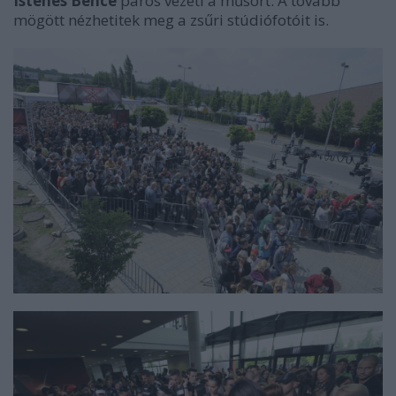
Istenes Bence
páros vezeti a műsort. A tovább
mögött nézhetitek meg a zsűri stúdiófotóit is.