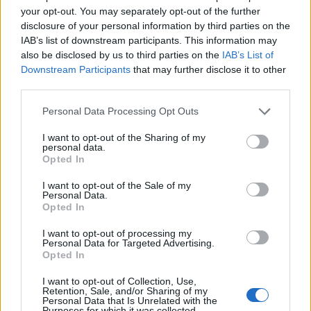
your opt-out. You may separately opt-out of the further
disclosure of your personal information by third parties on the
IAB’s list of downstream participants. This information may
also be disclosed by us to third parties on the
IAB’s List of
Downstream Participants
that may further disclose it to other
third parties.
Please note that this website/app uses one or more Google
Personal Data Processing Opt Outs
services and may gather and store information including but
not limited to your visit or usage behaviour. You may click to
I want to opt-out of the Sharing of my
personal data.
grant or deny consent to Google and its third-party tags to
Opted In
use your data for below specified purposes in below Google
consent section.
I want to opt-out of the Sale of my
Personal Data.
Opted In
I want to opt-out of processing my
Personal Data for Targeted Advertising.
Opted In
I want to opt-out of Collection, Use,
Retention, Sale, and/or Sharing of my
Personal Data that Is Unrelated with the
Purposes for which it was collected.