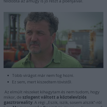
feldobta az amúgy is jó részt a poénjaival.
Több virágot már nem fog hozni.
Ez sem, mert kiszedtem tövistől.
Az elmúlt részeket kihagytam és nem tudom, hogy
mikor, de
szlogent váltott a köztelevíziós
gasztroreality
. A régi „Eszik, iszik, sosem alszik”-ról