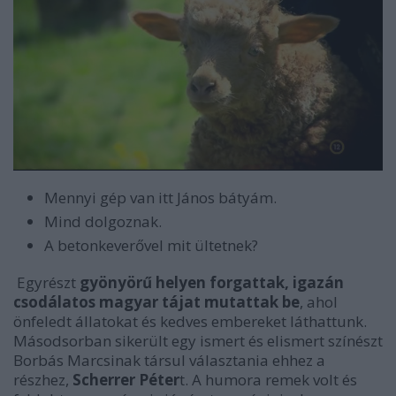
Mennyi gép van itt János bátyám.
Mind dolgoznak.
A betonkeverővel mit ültetnek?
Egyrészt
gyönyörű helyen forgattak, igazán
csodálatos magyar tájat mutattak be
, ahol
önfeledt állatokat és kedves embereket láthattunk.
Másodsorban sikerült egy ismert és elismert színészt
Borbás Marcsinak társul választania ehhez a
részhez,
Scherrer Péter
t. A humora remek volt és