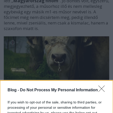
lett „
Magyarország finom
”. Jó döntés volt, egyszerű,
megjegyezhető, a műsorhoz illő és nem mellesleg
egybevág egy másik m1-es műsor nevével is. A
főcímet még nem dicsértem meg, pedig illendő
lenne, mivel zseniális, nem csak a kismalac, hanem a
szaxofon miatt is.
Blog -
Do Not Process My Personal Information
If you wish to opt-out of the sale, sharing to third parties, or
A mostani adás egyszerűen viszi a pálmát. El is
processing of your personal or sensitive information for
felejtettem az előző részek botlásait, a
targeted advertising by us, please use the below opt-out