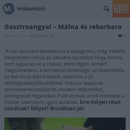
műsorvízió
Gasztroangyal – Málna és rebarbara
Jasinka Ádám
•
2013. május 28.
0
Azzal akartam kezdeni ezt a bejegyzést, még mielőtt
megnéztem volna az aktuális epizódot, hogy bizony
nem ugyanaz ez a műsor, mint régen. Amiért
megszerettem, a természet közelsége, az őstermelők,
az étel és az élet élvezete, valamint a jó
vendégszereplők eltűntek. Sokszor kaptunk
termékbemutatókat és modern éttermeket,
átdolgozott fogásokat. Pont azokat, amik ellentétei a
műsor, szerintem, igazi arcának.
Erre milyen részt
csináltak? Milyet? Brutálisan jót.