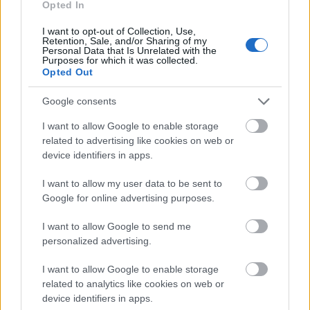
Opted In
megkóstolja az ételeket, hanem élvezi az egész
munkát, amellett, hogy ért hozzá, tudja, mivel mit
I want to opt-out of Collection, Use,
kell csinálni és főzni is remekül tud. Ezen felül a
Retention, Sale, and/or Sharing of my
Personal Data that Is Unrelated with the
műsor szórakoztató is, nem csak a helyzetek
Purposes for which it was collected.
kínálnak humort a nézőknek, hanem a legtöbbször
Opted Out
hibátlan vendégszereplők is.
Ez az adás talán a
műsor egyik legjobb epizódja.
Frappáns
Google consents
megoldásokkal és már-már szituációs komédiába
I want to allow Google to enable storage
illő jelenetekkel.
related to advertising like cookies on web or
device identifiers in apps.
I want to allow my user data to be sent to
Google for online advertising purposes.
I want to allow Google to send me
personalized advertising.
I want to allow Google to enable storage
related to analytics like cookies on web or
device identifiers in apps.