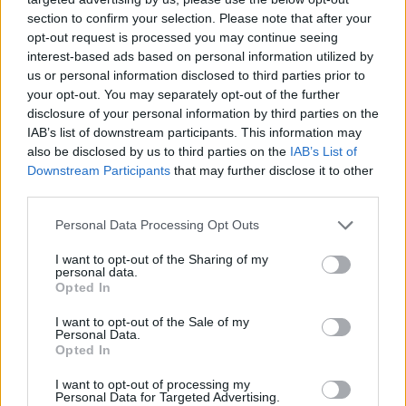
vendégszereplők hiányát. Látni a napsütést, a
section to confirm your selection. Please note that after your
fenséges tájat, az ínycsiklandó ételeket és a
opt-out request is processed you may continue seeing
műsorban szereplőket az embernek máris jobb
interest-based ads based on personal information utilized by
kedve lesz. Az pedig csak dob az egészen, hogy
us or personal information disclosed to third parties prior to
Scherrer Péter úgy poénkodik, hogy némelyik
your opt-out. You may separately opt-out of the further
stand-upos megirigyelhetné
.
disclosure of your personal information by third parties on the
IAB’s list of downstream participants. This information may
also be disclosed by us to third parties on the
IAB’s List of
Downstream Participants
that may further disclose it to other
third parties.
Please note that this website/app uses one or more Google
Personal Data Processing Opt Outs
services and may gather and store information including but
not limited to your visit or usage behaviour. You may click to
I want to opt-out of the Sharing of my
personal data.
grant or deny consent to Google and its third-party tags to
Opted In
use your data for below specified purposes in below Google
consent section.
I want to opt-out of the Sale of my
Personal Data.
Opted In
A Gasztroangyalban az a jó, hogy
nem a szokásos
I want to opt-out of processing my
főzős műsorok menetét követi
. Marcsi nem csak
Personal Data for Targeted Advertising.