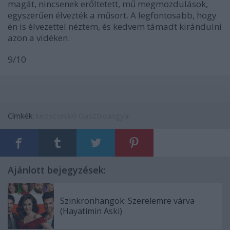
magát, nincsenek erőltetett, mű megmozdulások,
egyszerűen élvezték a műsort. A legfontosabb, hogy
én is élvezettel néztem, és kedvem támadt kirándulni
azon a vidéken.
9/10
Címkék:
kedvcsináló
Gasztroangyal
Ajánlott bejegyzések:
Szinkronhangok: Szerelemre várva
(Hayatimin Aski)