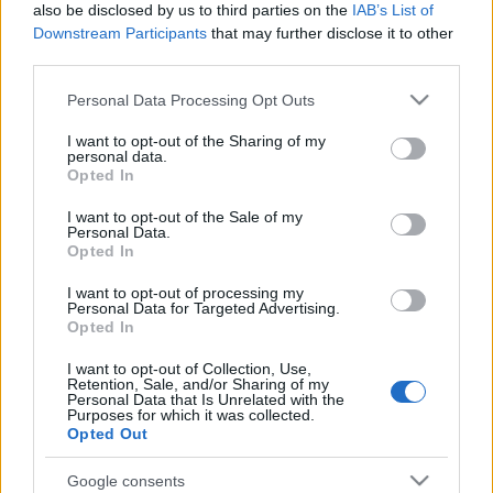
also be disclosed by us to third parties on the
IAB’s List of
Honlap:
www.deszkavizio.hu
Downstream Participants
that may further disclose it to other
Facebook oldal
third parties.
Please note that this website/app uses one or more Google
Personal Data Processing Opt Outs
services and may gather and store information including but
not limited to your visit or usage behaviour. You may click to
I want to opt-out of the Sharing of my
personal data.
grant or deny consent to Google and its third-party tags to
Címkék:
kapcsolat
Opted In
use your data for below specified purposes in below Google
consent section.
I want to opt-out of the Sale of my
Personal Data.
Opted In
Ajánlott bejegyzések:
I want to opt-out of processing my
Personal Data for Targeted Advertising.
Opted In
Szinkronhangok: Szemfényvesztők
(Deception)
I want to opt-out of Collection, Use,
Retention, Sale, and/or Sharing of my
Personal Data that Is Unrelated with the
Purposes for which it was collected.
Opted Out
Szinkronhangok: Szerelemre várva
Google consents
(Hayatimin Aski)