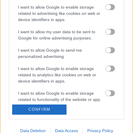
I want to allow Google to enable storage
related to advertising like cookies on web or
device identifiers in apps.
A szultána sztárjának új török sorozata
debütál hazánkban
I want to allow my user data to be sent to
Google for online advertising purposes.
I want to allow Google to send me
Magyarországon is ismert szériák lettek
personalized advertising.
idén a világ legnézettebb sorozatai
I want to allow Google to enable storage
related to analytics like cookies on web or
device identifiers in apps.
Visszatérhet a Dunára a Végtelen
szerelem vagy a Szerelemben,
I want to allow Google to enable storage
háborúban?
related to functionality of the website or app.
CONFIRM
I want to allow Google to enable storage
related to personalization.
blog.hu
facebook
I want to allow Google to enable storage
Data Deletion
Data Access
Privacy Policy