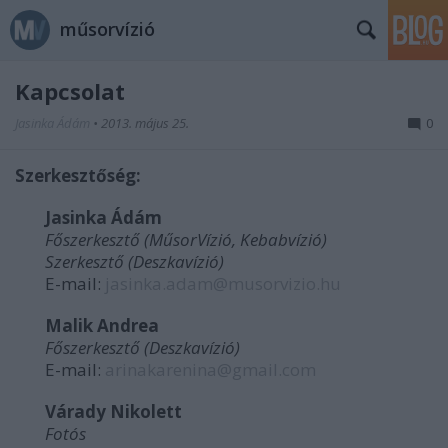
műsorvízió
Kapcsolat
Jasinka Ádám
•
2013. május 25.
0
Szerkesztőség:
Jasinka Ádám
Főszerkesztő (MűsorVízió, Kebabvízió)
Szerkesztő (Deszkavízió)
E-mail:
jasinka.adam@musorvizio.hu
Malik Andrea
Főszerkesztő (Deszkavízió)
E-mail:
arinakarenina@gmail.com
Várady Nikolett
Fotós