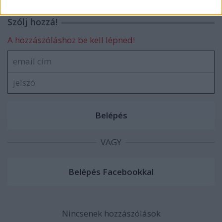
related to security, including authentication
functionality and fraud prevention, and other
Szólj hozzá!
user protection.
A hozzászóláshoz be kell lépned!
VAGY
Nincsenek hozzászólások