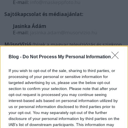
E-mail:
info@maskeppfoto.hu
Sajtókapcsolat és médiaajánlat:
Jasinka Ádám
E-mail:
jasinka.adam@musorvizio.hu
MűsorVízió
(hírek a magyar televíziózás és szinkron
világából)
Blog -
Do Not Process My Personal Information
Honlap:
www.musorvizio.hu
If you wish to opt-out of the sale, sharing to third parties, or
Facebook oldal
processing of your personal or sensitive information for
targeted advertising by us, please use the below opt-out
Kebabvízió
(hírek és érdekességek a hazánkban
section to confirm your selection. Please note that after your
vetített török sorozatokról)
opt-out request is processed you may continue seeing
interest-based ads based on personal information utilized by
Facebook oldal
us or personal information disclosed to third parties prior to
your opt-out. You may separately opt-out of the further
Deszkavízió
(kritikák, ajánlók, interjúk és hírek a
disclosure of your personal information by third parties on the
hazai színházi világból)
IAB’s list of downstream participants. This information may