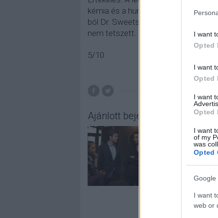
kémia és a humoruk se volt annyira 
Persona
ból Dr. Sweets-re emlékeztet. A sor
nem tetszett.
I want t
Opted 
5/10
I want t
Opted 
I want 
Advertis
Opted 
Ajánlott bejegyzések:
I want t
of my P
was col
Opted 
Google 
I want t
web or d