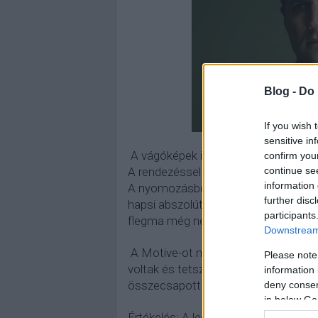
Blog -
Do 
If you wish 
sensitive in
A vágóképek is csak tessék-lássék vo
confirm you
A rendezéssel és a színészekkel sin
continue se
information 
A nyomozásból alig láttunk valamit é
further disc
hapsi abszolút nem volt hiteles. Attó
participants
flegma még nem lesz hihető szerepl
Downstream 
A Motive-ot nem fogom csak úgy kasz
Please note
voltak és tetszik, csak ha egyszer tudn
information 
összecsapott részeket készíteni?
deny consent
in below Go
Értékelés: A legjobb jelző a
semmily