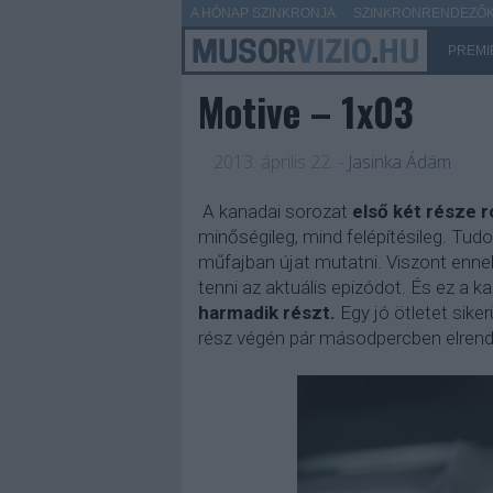
A HÓNAP SZINKRONJA
SZINKRONRENDEZŐK 
PREMI
Motive – 1x03
2013. április 22.
-
Jasinka Ádám
A kanadai sorozat
első két része 
minőségileg, mind felépítésileg. Tud
műfajban újat mutatni. Viszont enne
tenni az aktuális epizódot. És ez a 
harmadik részt.
Egy jó ötletet siker
rész végén pár másodpercben elrend