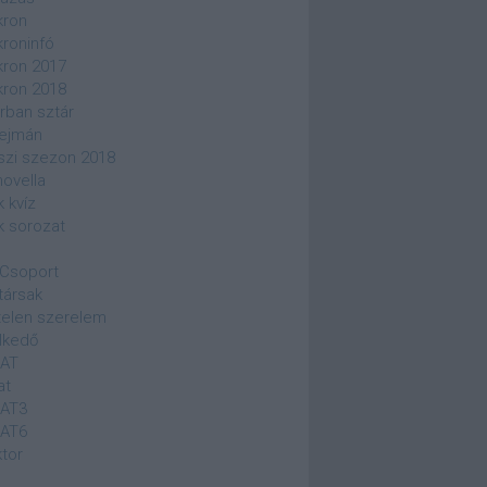
kron
kroninfó
kron 2017
kron 2018
rban sztár
ejmán
szi szezon 2018
novella
k kvíz
k sorozat
Csoport
társak
elen szerelem
lkedő
SAT
at
SAT3
SAT6
ktor