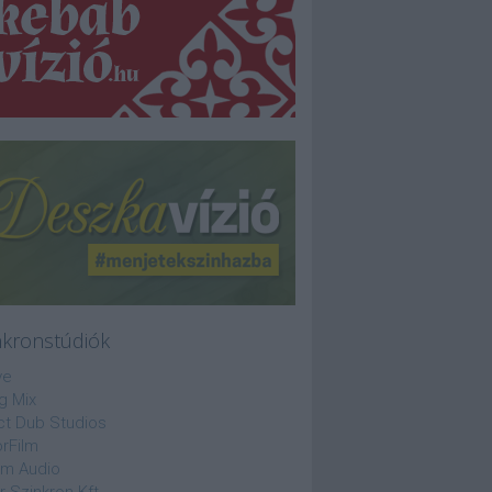
nkronstúdiók
ve
g Mix
ct Dub Studios
rFilm
lm Audio