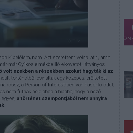
on ki belőlem, nem. Azt szerettem volna látni, amit
ár-már Gyilkos elmékbe illő elkövetőt, látványos
ó volt ezekben a részekben azokat hagyták ki az
indult történetből csináltak egy közepes, erőltetett
na rossz, a Person of Interest-ben van hasonló ötlet,
t és nem futnak bele abba a hibába, hogy a néző
y egyes,
a történet szempontjából nem annyira
ak
.