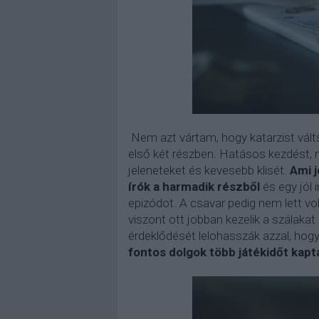
Nem azt vártam, hogy katarzist válts
első két részben. Hatásos kezdést, m
jeleneteket és kevesebb klisét.
Ami j
írók a harmadik részből
és egy jól 
epizódot. A csavar pedig nem lett vol
viszont ott jobban kezelik a szálaka
érdeklődését lelohasszák azzal, hog
fontos dolgok több játékidőt kapt