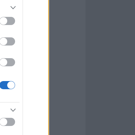
l
nyhafőnök
nyhafőnök
kis falunk
ultána
g Mix
tok közt
le
dy Central
 TV
nton Abbey
Csont
a TV
etes
víziós Dalfesztivál
Box
atás
el Takács Gábor
i sorozat