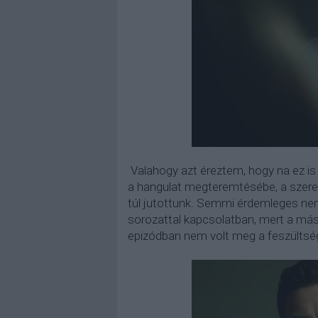
Valahogy azt éreztem, hogy na ez is az
a hangulat megteremtésébe, a szerep
túl jutottunk. Semmi érdemleges nem
sorozattal kapcsolatban, mert a más
epizódban nem volt meg a feszültség