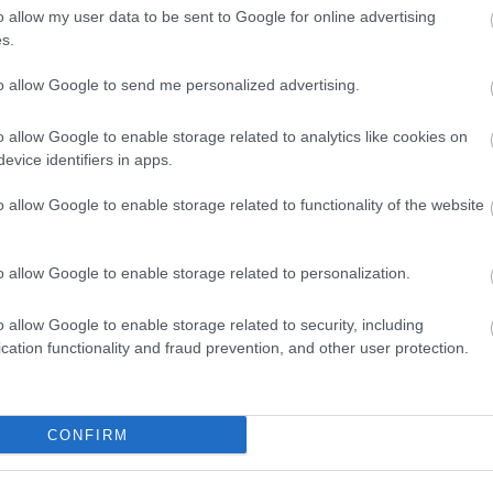
HBO
o allow my user data to be sent to Google for online advertising
telmében felhasználói tartalomnak minősülnek, értük a
szolgáltatás
Heti
s.
 nem vállal, azokat nem ellenőrzi. Kifogás esetén forduljon a blog
sználási feltételekben
és az
adatvédelmi tájékoztatóban
.
híre
hum
to allow Google to send me personalized advertising.
inter
Izau
o allow Google to enable storage related to analytics like cookies on
játé
evice identifiers in apps.
kábe
kedv
o allow Google to enable storage related to functionality of the website
kvíz
sztrálj
! ‐
Belépés Facebookkal
Labo
M1
o allow Google to enable storage related to personalization.
m1
M4 S
o allow Google to enable storage related to security, including
Mafi
cation functionality and fraud prevention, and other user protection.
magy
Mast
Mikr
MTV
CONFIRM
Munk
műs