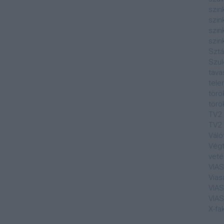
szin
szin
szin
szin
Sztá
Szul
tava
tele
törö
törö
TV2
TV2 
Váló
Végt
veté
VIA
Vias
VIA
VIA
X-fa