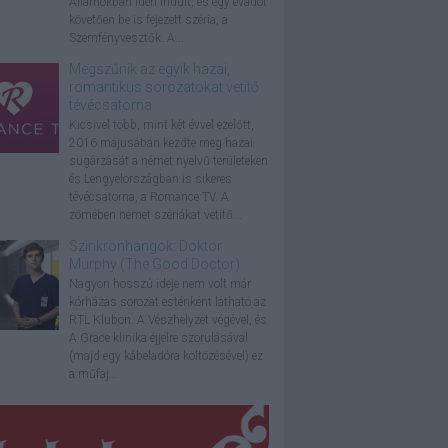
Államokban idén indult, és egy évadot
követően be is fejezett széria, a
Szemfényvesztők. A...
Megszűnik az egyik hazai,
romantikus sorozatokat vetítő
tévécsatorna
Kicsivel több, mint két évvel ezelőtt,
2016 májusában kezdte meg hazai
sugárzását a német nyelvű területeken
és Lengyelországban is sikeres
tévécsatorna, a Romance TV. A
zömében német szériákat vetítő...
Szinkronhangok: Doktor
Murphy (The Good Doctor)
Nagyon hosszú ideje nem volt már
kórházas sorozat esténként látható az
RTL Klubon. A Vészhelyzet végével, és
A Grace klinika éjjelre szorulásával
(majd egy kábeladóra költözésével) ez
a műfaj...