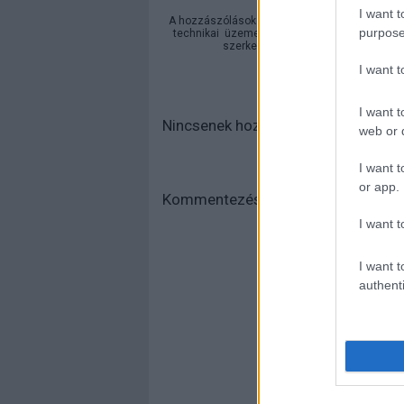
I want t
A hozzászólások a
vonatkozó jogszabályok
ér
purpose
technikai
üzemeltetője semmilyen felelősséget
szerkesztőjéhez. Részletek a
Felha
I want 
I want t
Nincsenek hozzászólások.
web or d
I want t
or app.
Kommentezéshez
lépj be
, vagy
regi
I want t
I want t
authenti