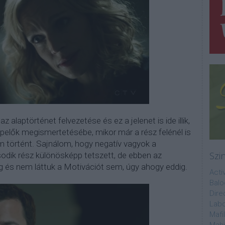
 alaptörténet felvezetése és ez a jelenet is ide illik,
elők megismertetésébe, mikor már a rész felénél is
 történt. Sajnálom, hogy negatív vagyok a
Szi
odik rész különösképp tetszett, de ebben az
 és nem láttuk a Motivációt sem, úgy ahogy eddig.
Acti
Balo
Dire
Labo
Mafi