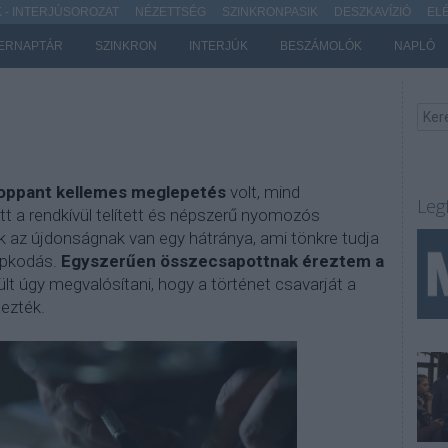
- INTERJÚSOROZAT
NÉZETTSÉG
SZINKRONPASIK
DESZKAVÍZIÓ
EL
ERNAPTÁR
SZINKRON
INTERJÚK
BESZÁMOLÓK
NAPLÓ
roppant kellemes meglepetés
volt, mind
Leg
ott a rendkívül telített és népszerű nyomozós
k az újdonságnak van egy hátránya, ami tönkre tudja
kapkodás.
Egyszerűen összecsapottnak éreztem a
ült úgy megvalósítani, hogy a történet csavarját a
ezték.