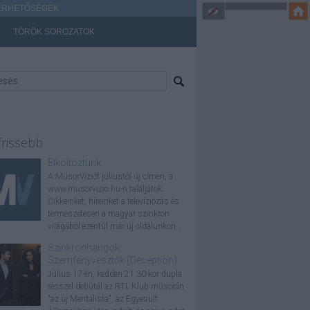
ÉRHETŐSÉGEK
TÖRÖK SOROZATOK
frissebb
Elköltöztünk
A MűsorVíziót júliustól új címen, a
www.musorvizio.hu-n találjátok.
Cikkeinket, híreinket a televíziózás és
természetesen a magyar szinkron
világából ezentúl már új oldalunkon...
Szinkronhangok:
Szemfényvesztők (Deception)
Július 17-én, kedden 21.30-kor dupla
résszel debütál az RTL Klub műsorán
"az új Mentalista", az Egyesült