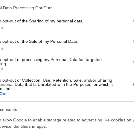
A Fa
élcelődős. A fiatal nyomozó srác engem a Dr. Csont-
l Data Processing Opt Outs
A ko
ozat tényleg egy jó kis sorozat, csak ez most nekem
A Ko
o opt-out of the Sharing of my personal data.
A mi 
In
A sz
Balo
o opt-out of the Sale of my Personal Data.
Bará
In
Cast
Szólj hozzá!
Come
to opt-out of processing my Personal Data for Targeted
kedvcsináló
Motive
Cool
ing.
Dow
In
Dr. 
o opt-out of Collection, Use, Retention, Sale, and/or Sharing
Dun
ersonal Data that Is Unrelated with the Purposes for which it
előz
lected.
Euro
Out
Film
forg
consents
FOX
Gund
o allow Google to enable storage related to advertising like cookies on
haza
evice identifiers in apps.
HBO
Kommentek: