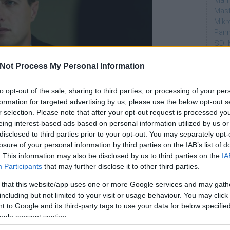
Mahi
Mast
Mikr
Pann
SDI 
Sub
Not Process My Personal Information
Par
to opt-out of the sale, sharing to third parties, or processing of your per
dtvn
formation for targeted advertising by us, please use the below opt-out s
Puli
ltak megoldva, pedig jól trükköznek a készítők vele.
r selection. Please note that after your opt-out request is processed y
Magy
cs problémám, inkább ez
a történet volt kevésbé jó
.
eing interest-based ads based on personal information utilized by us or
Desm
disclosed to third parties prior to your opt-out. You may separately opt-
s a részben a drogkereskedő, a mexikóiakkal üzletelő
Too
losure of your personal information by third parties on the IAB’s list of
emT
l, hogy sportkocsival közlekedik, fenyegetőzik és
. This information may also be disclosed by us to third parties on the
IA
ő.
Participants
that may further disclose it to other third parties.
Cím
álni emiatt a közepes rész miatt. Jó jelenetek
 that this website/app uses one or more Google services and may gath
aján
ak jó részeket írni, miért kell ilyen, szerintem
including but not limited to your visit or usage behaviour. You may click 
AMC
 to Google and its third-party tags to use your data for below specifi
amer
ogle consent section.
AXN
en
. A két főszereplő között sem volt olyan jó most a
A Da