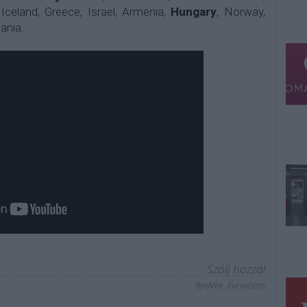
, Iceland, Greece, Israel, Armenia,
Hungary
, Norway,
ania.
Szólj hozzá!
ByeAlex
Eurovision