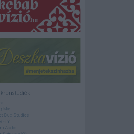
nkronstúdiók
ve
g Mix
ct Dub Studios
rFilm
lm Audio