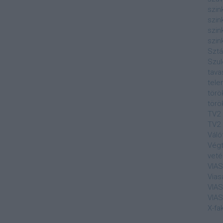
szin
szin
szin
szin
Sztá
Szul
tava
tele
törö
törö
TV2
TV2 
Váló
Végt
veté
VIA
Vias
VIA
VIA
X-fa