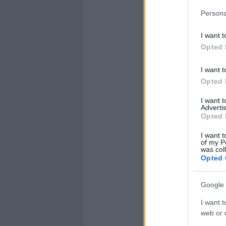
Persona
I want t
Opted 
I want t
Opted 
I want 
Advertis
Opted 
I want t
of my P
was col
Opted 
Google 
I want t
web or d