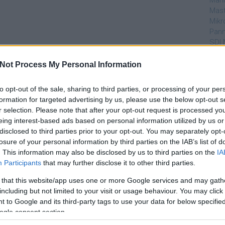
Mahi
Mast
Mikr
Pann
SDI 
Sub
Not Process My Personal Information
Par
to opt-out of the sale, sharing to third parties, or processing of your per
dtvn
formation for targeted advertising by us, please use the below opt-out s
Puli
r selection. Please note that after your opt-out request is processed y
Magy
eing interest-based ads based on personal information utilized by us or
Desm
disclosed to third parties prior to your opt-out. You may separately opt-
Too
losure of your personal information by third parties on the IAB’s list of
emT
. This information may also be disclosed by us to third parties on the
IA
Participants
that may further disclose it to other third parties.
Cím
 that this website/app uses one or more Google services and may gath
aján
including but not limited to your visit or usage behaviour. You may click 
AMC
 to Google and its third-party tags to use your data for below specifi
amer
ogle consent section.
AXN
A Da