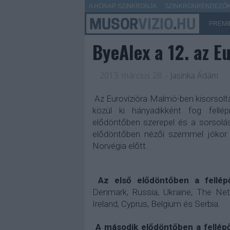
A HÓNAP SZINKRONJA
SZINKRONRENDEZŐK 
PREMI
ByeAlex a 12. az Eu
2013. március 28.
-
Jasinka Ádám
Az Eurovízióra Malmö-ben kisorsolt
közül ki hányadikként fog fell
elődöntőben szerepel és a sorsolá
elődöntőben nézői szemmel jókor fo
Norvégia előtt.
Az első elődöntőben a fellép
Denmark, Russia, Ukraine, The Neth
Ireland, Cyprus, Belgium és Serbia.
A második elődöntőben a fellép