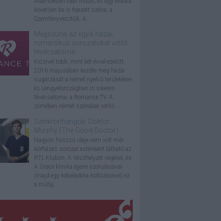
Államokban idén indult, és egy évadot
követően be is fejezett széria, a
Szemfényvesztők. A...
Megszűnik az egyik hazai,
romantikus sorozatokat vetítő
tévécsatorna
Kicsivel több, mint két évvel ezelőtt,
2016 májusában kezdte meg hazai
sugárzását a német nyelvű területeken
és Lengyelországban is sikeres
tévécsatorna, a Romance TV. A
zömében német szériákat vetítő...
Szinkronhangok: Doktor
Murphy (The Good Doctor)
Nagyon hosszú ideje nem volt már
kórházas sorozat esténként látható az
RTL Klubon. A Vészhelyzet végével, és
A Grace klinika éjjelre szorulásával
(majd egy kábeladóra költözésével) ez
a műfaj...