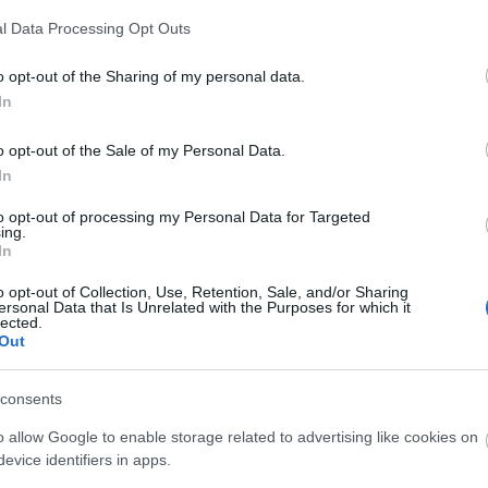
A Fa
l Data Processing Opt Outs
A Ko
A ko
o opt-out of the Sharing of my personal data.
A mi 
In
A sz
Balo
o opt-out of the Sale of my Personal Data.
Bará
In
Cast
Come
to opt-out of processing my Personal Data for Targeted
Cool
ing.
Dow
In
Dr. 
o opt-out of Collection, Use, Retention, Sale, and/or Sharing
Dun
ersonal Data that Is Unrelated with the Purposes for which it
előz
lected.
Euro
Out
Film
forg
consents
FOX
Gund
o allow Google to enable storage related to advertising like cookies on
haza
evice identifiers in apps.
HBO