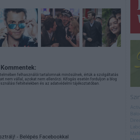
Kommentek:
telmében felhasználói tartalomnak minősülnek, értük a
szolgáltatás
 nem vállal, azokat nem ellenőrzi. Kifogás esetén forduljon a blog
sználási feltételekben
és az
adatvédelmi tájékoztatóban
.
Szi
Acti
Balo
Dire
Labo
Mafi
sztrálj
! ‐
Belépés Facebookkal