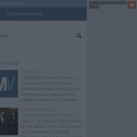
ÉRHETŐSÉGEK
TÖRÖK SOROZATOK
frissebb
Elköltöztünk
A MűsorVíziót júliustól új címen, a
www.musorvizio.hu-n találjátok.
Cikkeinket, híreinket a televíziózás és
természetesen a magyar szinkron
világából ezentúl már új oldalunkon...
Szinkronhangok:
Szemfényvesztők (Deception)
Július 17-én, kedden 21.30-kor dupla
résszel debütál az RTL Klub műsorán
"az új Mentalista", az Egyesült