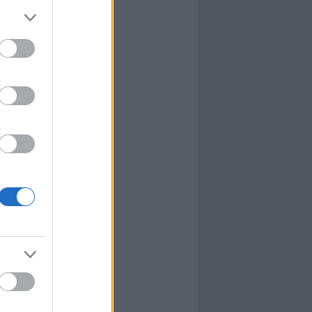
l
nyhafőnök
nyhafőnök
kis falunk
ultána
g Mix
tok közt
le
dy Central
 TV
nton Abbey
Csont
a TV
etes
víziós Dalfesztivál
Box
atás
el Takács Gábor
i sorozat