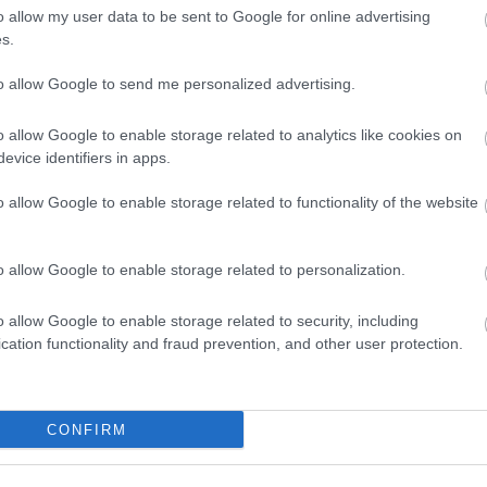
HBO
o allow my user data to be sent to Google for online advertising
Heti
s.
híre
hum
to allow Google to send me personalized advertising.
inter
Izau
o allow Google to enable storage related to analytics like cookies on
játé
evice identifiers in apps.
kábe
kedv
o allow Google to enable storage related to functionality of the website
kvíz
Labo
m1
o allow Google to enable storage related to personalization.
M1
M4 S
o allow Google to enable storage related to security, including
Mafi
cation functionality and fraud prevention, and other user protection.
magy
Mast
Mikr
MTV
CONFIRM
Munk
műs