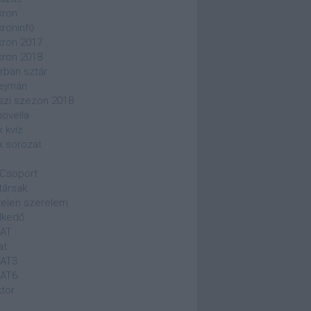
kron
kroninfó
kron 2017
kron 2018
rban sztár
ejmán
szi szezon 2018
novella
k kvíz
k sorozat
Csoport
társak
elen szerelem
lkedő
SAT
at
SAT3
SAT6
ktor