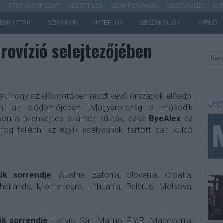
- INTERJÚSOROZAT
NÉZETTSÉG
SZINKRONPASIK
DESZKAVÍZIÓ
EL
ERNAPTÁR
SZINKRON
INTERJÚK
BESZÁMOLÓK
NAPLÓ
rovízió selejtezőjében
ák, hogy az elődöntőben részt vevő országok előadói
Leg
épni az elődöntőjében. Magyarország a második
son a tizenkettes számot húzták, azaz
ByeAlex
az
g fellépni az egyik esélyesnek tartott dalt küldő
ők sorrendje
: Austria, Estonia, Slovenia, Croatia,
erlands, Montenegro, Lithuania, Belarus, Moldova,
ők sorrendje
: Latvia, San Marino, F.Y.R. Macedonia,