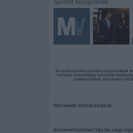
Ajánlott bejegyzések:
A hozzászólások a
vonatkozó jogszabályok
ér
technikai
üzemeltetője semmilyen felelősséget
szerkesztőjéhez. Részletek a
Felha
Nincsenek hozzászólások.
Kommentezéshez
lépj be
, vagy
regi